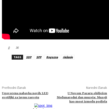
0
36
TAGS
SDP
SPP
Rogozna
rješenje
Prethodni članak
Naredni članak
Ugovorena nabavka novih LED
U Novom Pazaru obilježen
svetiljki za javnu rasvetu
Međunarodni dan muzeja: Muzeji
kao most između podjela