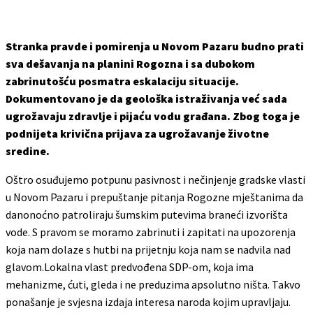
Stranka pravde i pomirenja u Novom Pazaru budno prati
sva dešavanja na planini Rogozna i sa dubokom
zabrinutošću posmatra eskalaciju situacije.
Dokumentovano je da geološka istraživanja već sada
ugrožavaju zdravlje i pijaću vodu građana. Zbog toga je
podnijeta krivična prijava za ugrožavanje životne
sredine.
Oštro osuđujemo potpunu pasivnost i nečinjenje gradske vlasti
u Novom Pazaru i prepuštanje pitanja Rogozne mještanima da
danonoćno patroliraju šumskim putevima braneći izvorišta
vode. S pravom se moramo zabrinuti i zapitati na upozorenja
koja nam dolaze s hutbi na prijetnju koja nam se nadvila nad
glavom.Lokalna vlast predvođena SDP-om, koja ima
mehanizme, ćuti, gleda i ne preduzima apsolutno ništa. Takvo
ponašanje je svjesna izdaja interesa naroda kojim upravljaju.