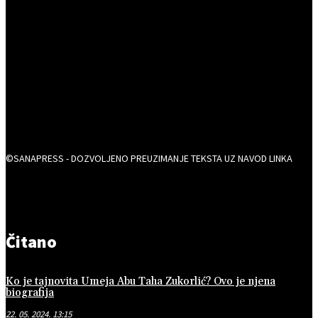
©SANAPRESS - DOZVOLJENO PREUZIMANJE TEKSTA UZ NAVOD LINKA
Čitano
Ko je tajnovita Umeja Abu Taha Zukorlić? Ovo je njena
biografija
22. 05. 2024. 13:15