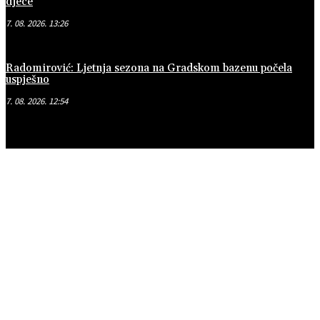
djece
7. 08. 2026. 13:26
Radomirović: Ljetnja sezona na Gradskom bazenu počela
uspješno
7. 08. 2026. 12:54