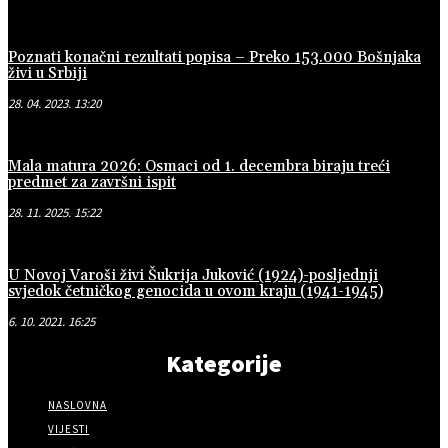
Poznati konačni rezultati popisa – Preko 153.000 Bošnjaka
živi u Srbiji
28. 04. 2023. 13:20
Mala matura 2026: Osmaci od 1. decembra biraju treći
predmet za završni ispit
28. 11. 2025. 15:22
U Novoj Varoši živi Šukrija Juković (1924)-posljednji
svjedok četničkog genocida u ovom kraju (1941-1945)
6. 10. 2021. 16:25
Kategorije
NASLOVNA
VIJESTI