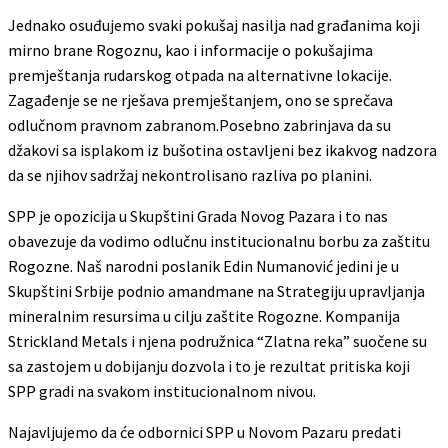
Jednako osuđujemo svaki pokušaj nasilja nad građanima koji
mirno brane Rogoznu, kao i informacije o pokušajima
premještanja rudarskog otpada na alternativne lokacije.
Zagađenje se ne rješava premještanjem, ono se sprečava
odlučnom pravnom zabranom.Posebno zabrinjava da su
džakovi sa isplakom iz bušotina ostavljeni bez ikakvog nadzora
da se njihov sadržaj nekontrolisano razliva po planini.
SPP je opozicija u Skupštini Grada Novog Pazara i to nas
obavezuje da vodimo odlučnu institucionalnu borbu za zaštitu
Rogozne. Naš narodni poslanik Edin Numanović jedini je u
Skupštini Srbije podnio amandmane na Strategiju upravljanja
mineralnim resursima u cilju zaštite Rogozne. Kompanija
Strickland Metals i njena podružnica “Zlatna reka” suočene su
sa zastojem u dobijanju dozvola i to je rezultat pritiska koji
SPP gradi na svakom institucionalnom nivou.
Najavljujemo da će odbornici SPP u Novom Pazaru predati