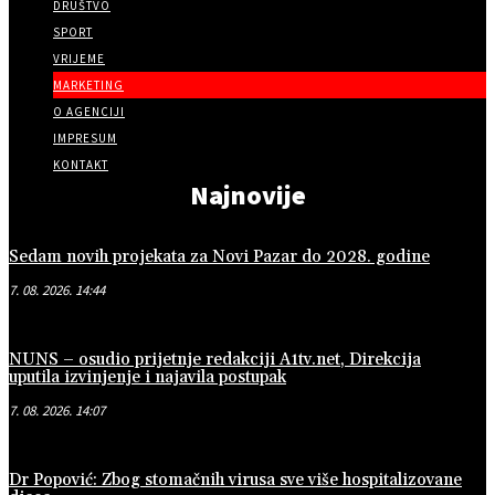
DRUŠTVO
SPORT
VRIJEME
MARKETING
O AGENCIJI
IMPRESUM
KONTAKT
Najnovije
Sedam novih projekata za Novi Pazar do 2028. godine
7. 08. 2026. 14:44
NUNS – osudio prijetnje redakciji A1tv.net, Direkcija
uputila izvinjenje i najavila postupak
7. 08. 2026. 14:07
Dr Popović: Zbog stomačnih virusa sve više hospitalizovane