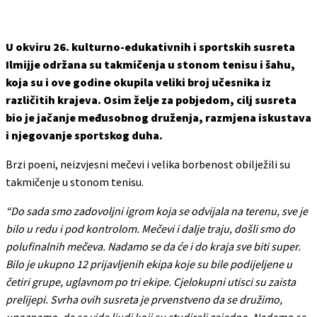
U okviru 26. kulturno-edukativnih i sportskih susreta
Ilmijje održana su takmičenja u stonom tenisu i šahu,
koja su i ove godine okupila veliki broj učesnika iz
različitih krajeva. Osim želje za pobjedom, cilj susreta
bio je jačanje međusobnog druženja, razmjena iskustava
i njegovanje sportskog duha.
Brzi poeni, neizvjesni mečevi i velika borbenost obilježili su
takmičenje u stonom tenisu.
“Do sada smo zadovoljni igrom koja se odvijala na terenu, sve je
bilo u redu i pod kontrolom. Mečevi i dalje traju, došli smo do
polufinalnih mečeva. Nadamo se da će i do kraja sve biti super.
Bilo je ukupno 12 prijavljenih ekipa koje su bile podijeljene u
četiri grupe, uglavnom po tri ekipe. Cjelokupni utisci su zaista
prelijepi. Svrha ovih susreta je prvenstveno da se družimo,
upoznamo, da se vide ljudi koji su studirali zajedno. Nadamo se