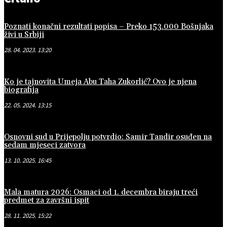
Poznati konačni rezultati popisa – Preko 153.000 Bošnjaka
živi u Srbiji
28. 04. 2023. 13:20
Ko je tajnovita Umeja Abu Taha Zukorlić? Ovo je njena
biografija
22. 05. 2024. 13:15
Osnovni sud u Prijepolju potvrdio: Samir Tandir osuđen na
sedam mjeseci zatvora
13. 10. 2025. 16:45
Mala matura 2026: Osmaci od 1. decembra biraju treći
predmet za završni ispit
28. 11. 2025. 15:22