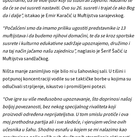
da će se ovi susreti nastaviti. Ovo su 26. susreti i trajat će ako Bog
da i dalje”,
istakao je Emir Karačić iz Muftijstva sarajevskog.
“Počašćeni smo da imamo priliku ugostiti predstavnike iz 13
muftijstava i da budemo njihovi domaćini, te da se kroz sportske
susrete i kulturno edukativne sadržaje upoznajemo, družimo i
na taj način jačamo našu zajednicu”,
naglasio je Šerif Šačić iz
Muftijstva sandžačkog.
Ništa manje zanimljivo nije bilo ni u šahovskoj sali. U tišini i
potpunoj koncentraciji vodile su se taktičke borbe u kojima su
odlučivali strpljenje, iskustvo i promišljeni potezi.
“Ove igre su više međusobno upoznavanje, što doprinosi našoj
boljoj povezanosti, bez nekog specijalnog rivaliteta koji
proizvodi određena neprijateljstva. U tom smislu protiče i ova
moj prethodna partija ali i sve sledeće, i vjerujem većine ovih
učesnika u šahu. Shodno esnafu u kojem se mi nalazimo kao
gravitaciono polje naših svih društvenih stremljenja aktivnosti