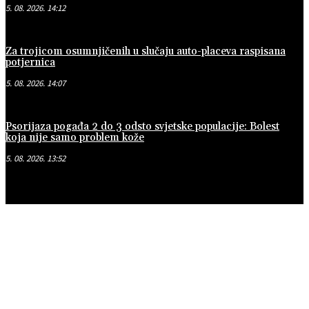
5. 08. 2026. 14:12
Za trojicom osumnjičenih u slučaju auto-placeva raspisana
potjernica
5. 08. 2026. 14:07
Psorijaza pogađa 2 do 3 odsto svjetske populacije: Bolest
koja nije samo problem kože
5. 08. 2026. 13:52