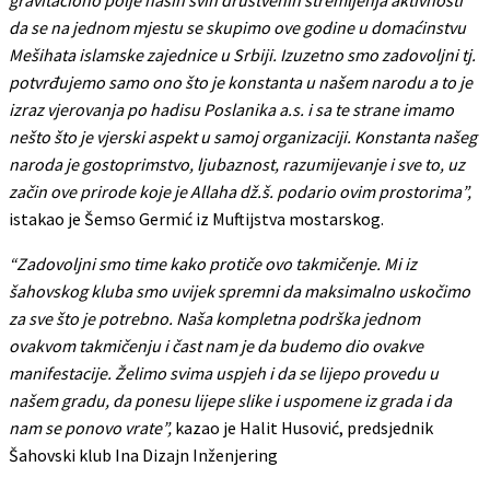
da se na jednom mjestu se skupimo ove godine u domaćinstvu
Mešihata islamske zajednice u Srbiji. Izuzetno smo zadovoljni tj.
potvrđujemo samo ono što je konstanta u našem narodu a to je
izraz vjerovanja po hadisu Poslanika a.s. i sa te strane imamo
nešto što je vjerski aspekt u samoj organizaciji. Konstanta našeg
naroda je gostoprimstvo, ljubaznost, razumijevanje i sve to, uz
začin ove prirode koje je Allaha dž.š. podario ovim prostorima”,
istakao je Šemso Germić iz Muftijstva mostarskog.
“Zadovoljni smo time kako protiče ovo takmičenje. Mi iz
šahovskog kluba smo uvijek spremni da maksimalno uskočimo
za sve što je potrebno. Naša kompletna podrška jednom
ovakvom takmičenju i čast nam je da budemo dio ovakve
manifestacije. Želimo svima uspjeh i da se lijepo provedu u
našem gradu, da ponesu lijepe slike i uspomene iz grada i da
nam se ponovo vrate”,
kazao je Halit Husović, predsjednik
Šahovski klub Ina Dizajn Inženjering