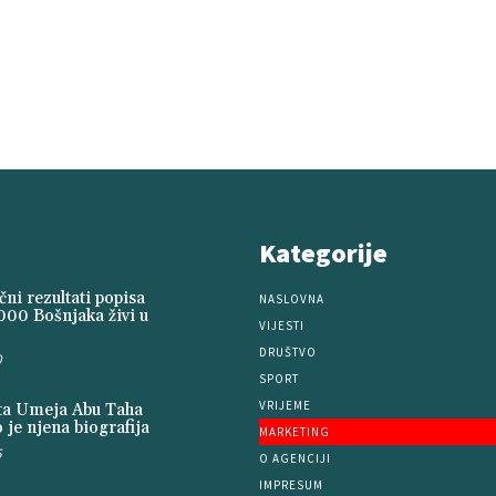
Kategorije
ni rezultati popisa
NASLOVNA
000 Bošnjaka živi u
VIJESTI
DRUŠTVO
0
SPORT
VRIJEME
ita Umeja Abu Taha
 je njena biografija
MARKETING
5
O AGENCIJI
IMPRESUM