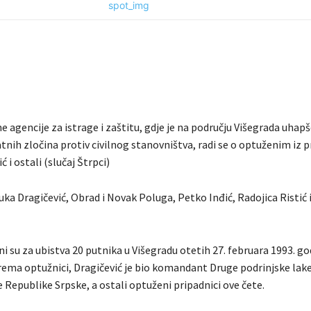
ne agencije za istrage i zaštitu, gdje je na području Višegrada uhap
tnih zločina protiv civilnog stanovništva, radi se o optuženim iz
 i ostali (slučaj Štrpci)
ka Dragičević, Obrad i Novak Poluga, Petko Inđić, Radojica Ristić 
i su za ubistva 20 putnika u Višegradu otetih 27. februara 1993. go
rema optužnici, Dragičević je bio komandant Druge podrinjske lake
 Republike Srpske, a ostali optuženi pripadnici ove čete.