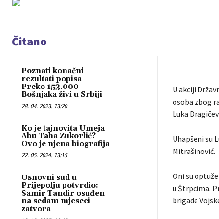
Čitano
Poznati konačni
rezultati popisa –
Preko 153.000
U akciji Držav
Bošnjaka živi u Srbiji
osoba zbog ra
28. 04. 2023. 13:20
Luka Dragičević
Ko je tajnovita Umeja
Abu Taha Zukorlić?
Uhapšeni su Lu
Ovo je njena biografija
Mitrašinović.
22. 05. 2024. 13:15
Oni su optužen
Osnovni sud u
Prijepolju potvrdio:
u Štrpcima. P
Samir Tandir osuđen
brigade Vojske
na sedam mjeseci
zatvora