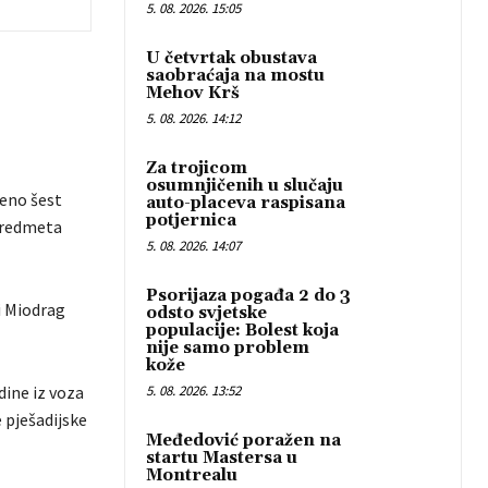
5. 08. 2026. 15:05
U četvrtak obustava
saobraćaja na mostu
Mehov Krš
5. 08. 2026. 14:12
Za trojicom
osumnjičenih u slučaju
šeno šest
auto-placeva raspisana
potjernica
 predmeta
5. 08. 2026. 14:07
Psorijaza pogađa 2 do 3
i Miodrag
odsto svjetske
populacije: Bolest koja
nije samo problem
kože
dine iz voza
5. 08. 2026. 13:52
 pješadijske
Međedović poražen na
startu Mastersa u
Montrealu