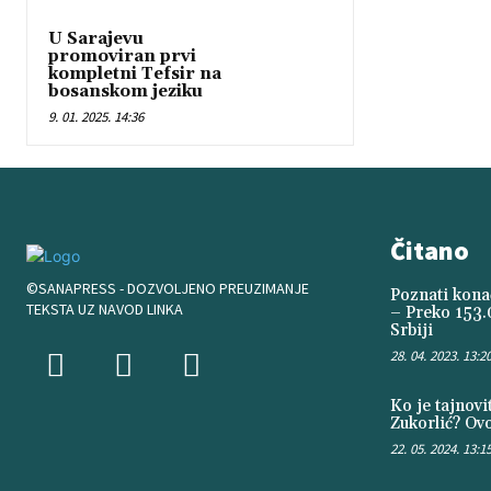
U Sarajevu
promoviran prvi
kompletni Tefsir na
bosanskom jeziku
9. 01. 2025. 14:36
Čitano
©SANAPRESS - DOZVOLJENO PREUZIMANJE
Poznati konač
TEKSTA UZ NAVOD LINKA
– Preko 153.
Srbiji
28. 04. 2023. 13:2
Ko je tajnov
Zukorlić? Ovo
22. 05. 2024. 13:1