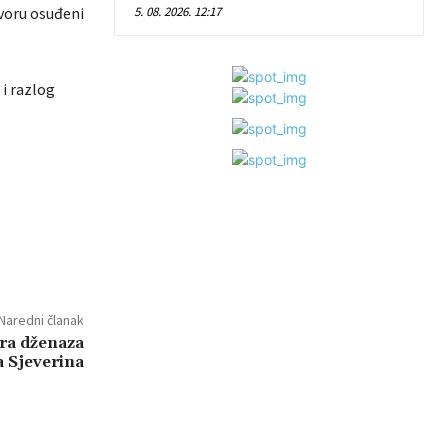
tvoru osuđeni
5. 08. 2026. 12:17
i razlog
Naredni članak
tra dženaza
 Sjeverina