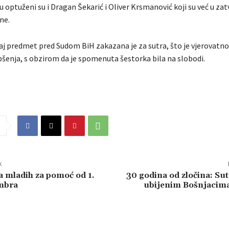
 optuženi su i Dragan Šekarić i Oliver Krsmanović koji su već u za
ne.
aj predmet pred Sudom BiH zakazana je za sutra, što je vjerovatno 
šenja, s obzirom da je spomenuta šestorka bila na slobodi.
k
va mladih za pomoć od 1.
30 godina od zločina: Su
mbra
ubijenim Bošnjacima