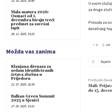
13. 10. 2025. 16:45
U ovom slučaju
za druge zloči
Mala matura 2026:
Osmaci od 1.
decembra biraju treći
Presuda za ov
predmet za završni
ispit
današnjeg hap
28. 11. 2025. 15:22
0
244
Možda vas zanima
Dijeliti
Klanjana dženaza za
sedam identificiranih
žrtava zločina u
Prijedoru
Prethodni člana
21. 07. 2025. 16:35
Mali: Prija
do 15. dece
Balkan Green Summit
2025 u Sjenici
27. 05. 2025. 15:21