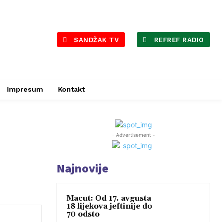
SANDŽAK TV
REFREF RADIO
Impresum
Kontakt
- Advertisement -
Najnovije
Macut: Od 17. avgusta
18 lijekova jeftinije do
70 odsto