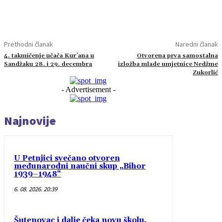
Prethodni članak
Naredni članak
4. takmičenje učača Kur’ana u
Otvorena prva samostalna
Sandžaku 28. i 29. decembra
izložba mlade umjetnice Nedžme
Zukorlić
- Advertisement -
Najnovije
U Petnjici svečano otvoren
međunarodni naučni skup „Bihor
1939–1948“
6. 08. 2026. 20:39
Šutenovac i dalje čeka novu školu,