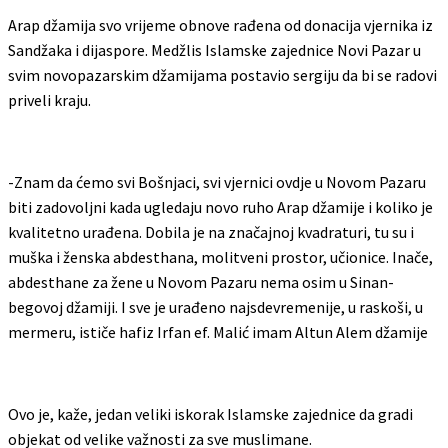
Arap džamija svo vrijeme obnove rađena od donacija vjernika iz
Sandžaka i dijaspore. Medžlis Islamske zajednice Novi Pazar u
svim novopazarskim džamijama postavio sergiju da bi se radovi
priveli kraju.
-Znam da ćemo svi Bošnjaci, svi vjernici ovdje u Novom Pazaru
biti zadovoljni kada ugledaju novo ruho Arap džamije i koliko je
kvalitetno urađena. Dobila je na značajnoj kvadraturi, tu su i
muška i ženska abdesthana, molitveni prostor, učionice. Inače,
abdesthane za žene u Novom Pazaru nema osim u Sinan-
begovoj džamiji. I sve je urađeno najsdevremenije, u raskoši, u
mermeru, ističe hafiz Irfan ef. Malić imam Altun Alem džamije
Ovo je, kaže, jedan veliki iskorak Islamske zajednice da gradi
objekat od velike važnosti za sve muslimane.