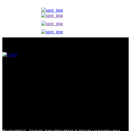
©SANAPRESS - DOZVOLJENO PREUZIMANJE TEKSTA UZ NAVOD LINKA