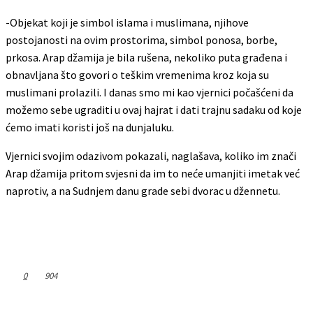
-Objekat koji je simbol islama i muslimana, njihove
postojanosti na ovim prostorima, simbol ponosa, borbe,
prkosa. Arap džamija je bila rušena, nekoliko puta građena i
obnavljana što govori o teškim vremenima kroz koja su
muslimani prolazili. I danas smo mi kao vjernici počašćeni da
možemo sebe ugraditi u ovaj hajrat i dati trajnu sadaku od koje
ćemo imati koristi još na dunjaluku.
Vjernici svojim odazivom pokazali, naglašava, koliko im znači
Arap džamija pritom svjesni da im to neće umanjiti imetak već
naprotiv, a na Sudnjem danu grade sebi dvorac u džennetu.
0
904