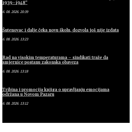
1939–1948“
6. 08. 2026. 20:39
Šutenovac i dalje čeka novu školu, dozvola još nije izdata
6. 08. 2026. 13:23
Rad na visokim temperaturama – sindikati traže da
smjernice postanu zakonska obaveza
6. 08. 2026. 13:18
Tribina i promocija knjiga o upravljanju emocijama
održana u Novom Pazaru
6. 08. 2026. 13:12