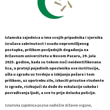
Islamska zajednica u ime svojih pripadnika i vjernika
izražava zabrinutost i osudu nepromišljenog
postupka, prilikom posljednjih događanja na
Državnom univerzitetu u Novom Pazaru, 29. jula
2025. godine, kada su tokom noći neidentifikovana
lica, u pratnji pojedinih uposlenika ove institucije,
ušla u zgradu uz tvrdnju o izbijanju požara i tom
prilikom, uz upotrebu sile, izbacili prisutne studente
iz zgrade, rizikujući da dođe do eskalacije sukoba i
povređivanja ljudi, a sve to prije dolaska policije.
Islamska zajednica poziva nadležne državne organe,