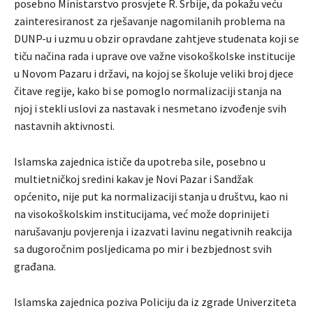
posebno Ministarstvo prosvjete R. Srbije, da pokažu veću
zainteresiranost za rješavanje nagomilanih problema na
DUNP-u i uzmu u obzir opravdane zahtjeve studenata koji se
tiču načina rada i uprave ove važne visokoškolske institucije
u Novom Pazaru i državi, na kojoj se školuje veliki broj djece
čitave regije, kako bi se pomoglo normalizaciji stanja na
njoj i stekli uslovi za nastavak i nesmetano izvođenje svih
nastavnih aktivnosti.
Islamska zajednica ističe da upotreba sile, posebno u
multietničkoj sredini kakav je Novi Pazar i Sandžak
općenito, nije put ka normalizaciji stanja u društvu, kao ni
na visokoškolskim institucijama, već može doprinijeti
narušavanju povjerenja i izazvati lavinu negativnih reakcija
sa dugoročnim posljedicama po mir i bezbjednost svih
građana.
Islamska zajednica poziva Policiju da iz zgrade Univerziteta