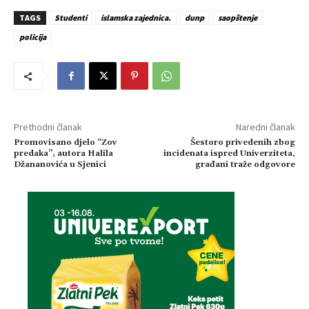
TAGS
Studenti
islamska zajednica.
dunp
saopštenje
policija
Prethodni članak
Naredni članak
Promovisano djelo “Zov
Šestoro privedenih zbog
predaka”, autora Halila
incidenata ispred Univerziteta,
Džananovića u Sjenici
građani traže odgovore