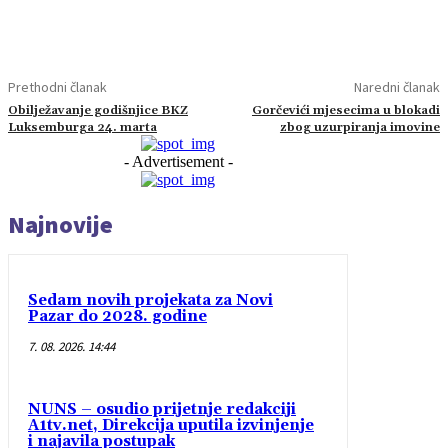
Prethodni članak
Naredni članak
Obilježavanje godišnjice BKZ
Gorčevići mjesecima u blokadi
Luksemburga 24. marta
zbog uzurpiranja imovine
- Advertisement -
Najnovije
Sedam novih projekata za Novi
Pazar do 2028. godine
7. 08. 2026. 14:44
NUNS – osudio prijetnje redakciji
A1tv.net, Direkcija uputila izvinjenje
i najavila postupak