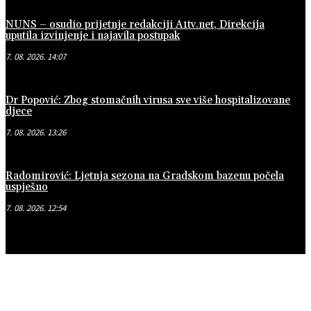
NUNS – osudio prijetnje redakciji A1tv.net, Direkcija
uputila izvinjenje i najavila postupak
7. 08. 2026. 14:07
Dr Popović: Zbog stomačnih virusa sve više hospitalizovane
djece
7. 08. 2026. 13:26
Radomirović: Ljetnja sezona na Gradskom bazenu počela
uspješno
7. 08. 2026. 12:54