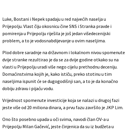
Luke, Bostani i Nepek spadaju u red najvećih naselja u
Prijepolju. Vlast čiju okosnicu čine SNS i Stranka pravde i
pomirenja u Prijepolju riješila je još jedan višedecenijski
problem, a to je vodosnabdijevanje u ovim naseljima.
Plod dobre saradnje na državnom i lokalnom nivou spomenute
dvije stranke rezultirao je da se za dvije godine otkako su na
vlasti u Prijepolju uradi više nego cijelu prethodnu deceniju.
Domaćinstvima kojih je, kako ističu, preko stotinu u tim
naseljima ispunit će se dugogodišnji san, a to je da konačno
dobiju zdravu i pijaću vodu.
Vrijednost spomenute investicije koja se nalazi u drugoj fazi
jeste više od 20 miliona dinara, a prvu fazu završilo je JKP Lim.
Ono što posebno upada u oči svima, navodi član OV-a u
Prijepolju Milan Gačević, jeste činjenica da su iz budžeta u