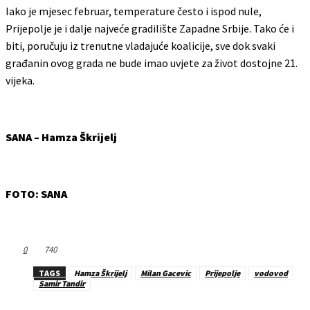
Iako je mjesec februar, temperature često i ispod nule,
Prijepolje je i dalje najveće gradilište Zapadne Srbije. Tako će i
biti, poručuju iz trenutne vladajuće koalicije, sve dok svaki
građanin ovog grada ne bude imao uvjete za život dostojne 21.
vijeka.
SANA – Hamza Škrijelj
FOTO: SANA
0
740
TAGS
Hamza Škrijelj
Milan Gacevic
Prijepolje
vodovod
Samir Tandir