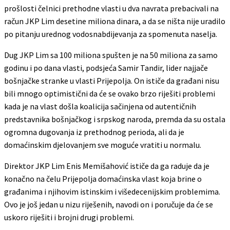
prošlosti čelnici prethodne vlasti u dva navrata prebacivali na
račun JKP Lim desetine miliona dinara, a da se ništa nije uradilo
po pitanju urednog vodosnabdijevanja za spomenuta naselja.
Dug JKP Lim sa 100 miliona spušten je na 50 miliona za samo
godinu i po dana vlasti, podsjeća Samir Tandir, lider najjače
bošnjačke stranke u vlasti Prijepolja. On ističe da građani nisu
bili mnogo optimistični da će se ovako brzo riješiti problemi
kada je na vlast došla koalicija sačinjena od autentičnih
predstavnika bošnjačkog i srpskog naroda, premda da su ostala
ogromna dugovanja iz prethodnog perioda, ali da je
domaćinskim djelovanjem sve moguće vratiti u normalu.
Direktor JKP Lim Enis Memišahović ističe da ga raduje da je
konačno na čelu Prijepolja domaćinska vlast koja brine o
građanima i njihovim istinskim i višedecenijskim problemima.
Ovo je još jedan u nizu riješenih, navodi on i poručuje da će se
uskoro riješiti i brojni drugi problemi.