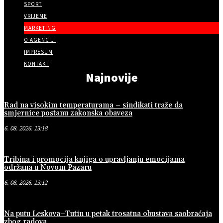
SPORT
VRIJEME
MARKETING
O AGENCIJI
IMPRESUM
KONTAKT
Najnovije
Rad na visokim temperaturama – sindikati traže da
smjernice postanu zakonska obaveza
6. 08. 2026. 13:18
Tribina i promocija knjiga o upravljanju emocijama
održana u Novom Pazaru
6. 08. 2026. 13:12
Na putu Leskova–Tutin u petak trosatna obustava saobraćaja
zbog radova