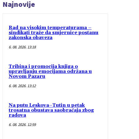
Najnovije
Rad na visokim temperaturama –
sindikati traže da smjernice postanu
zakonska obaveza
6. 08. 2026. 13:18
Tribina i promocija knjiga o
upravljanju emocijama održana u
Novom Pazaru
6. 08. 2026. 13:12
Na putu Leskova–Tutin u petak
trosatna obustava saobraćaja zbog
radova
6. 08. 2026. 12:59