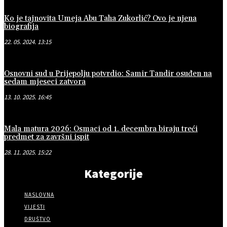
Ko je tajnovita Umeja Abu Taha Zukorlić? Ovo je njena
biografija
22. 05. 2024. 13:15
Osnovni sud u Prijepolju potvrdio: Samir Tandir osuđen na
sedam mjeseci zatvora
13. 10. 2025. 16:45
Mala matura 2026: Osmaci od 1. decembra biraju treći
predmet za završni ispit
28. 11. 2025. 15:22
Kategorije
NASLOVNA
VIJESTI
DRUŠTVO