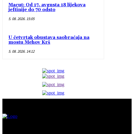
Macut: Od 17. avgusta 18 lijekova
jeftinije do 70 odsto
5. 08. 2026. 15:05
U četvrtak obustava saobraćaja na
mostu Mehov Krš
5. 08. 2026. 14:12