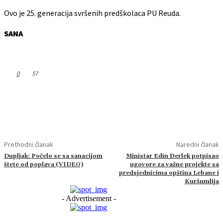
Ovo je 25. generacija svršenih predškolaca PU Reuda.
SANA
0
57
Prethodni članak
Naredni članak
Dupljak: Počelo se sa sanacijom
Ministar Edin Đerlek potpisao
štete od poplava (VIDEO)
ugovore za važne projekte sa
predsjednicima opština Lebane i
Kuršumlija
- Advertisement -