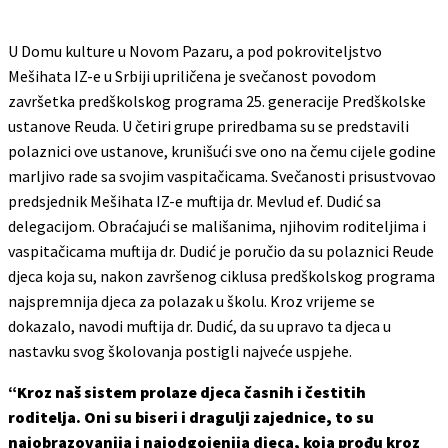
U Domu kulture u Novom Pazaru, a pod pokroviteljstvo
Mešihata IZ-e u Srbiji upriličena je svečanost povodom
završetka predškolskog programa 25. generacije Predškolske
ustanove Reuda. U četiri grupe priredbama su se predstavili
polaznici ove ustanove, krunišući sve ono na čemu cijele godine
marljivo rade sa svojim vaspitačicama. Svečanosti prisustvovao
predsjednik Mešihata IZ-e muftija dr. Mevlud ef. Dudić sa
delegacijom. Obraćajući se mališanima, njihovim roditeljima i
vaspitačicama muftija dr. Dudić je poručio da su polaznici Reude
djeca koja su, nakon završenog ciklusa predškolskog programa
najspremnija djeca za polazak u školu. Kroz vrijeme se
dokazalo, navodi muftija dr. Dudić, da su upravo ta djeca u
nastavku svog školovanja postigli najveće uspjehe.
“Kroz naš sistem prolaze djeca časnih i čestitih
roditelja. Oni su biseri i dragulji zajednice, to su
najobrazovanija i najodgojenija djeca, koja prođu kroz