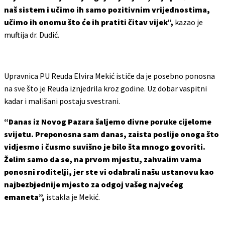
naš sistem i učimo ih samo pozitivnim vrijednostima,
učimo ih onomu što će ih pratiti čitav vijek”,
kazao je
muftija dr. Dudić.
Upravnica PU Reuda Elvira Mekić ističe da je posebno ponosna
na sve što je Reuda iznjedrila kroz godine. Uz dobar vaspitni
kadar i mališani postaju svestrani.
“Danas iz Novog Pazara šaljemo divne poruke cijelome
svijetu. Preponosna sam danas, zaista poslije onoga što
vidjesmo i čusmo suvišno je bilo šta mnogo govoriti.
Želim samo da se, na prvom mjestu, zahvalim vama
ponosni roditelji, jer ste vi odabrali našu ustanovu kao
najbezbjednije mjesto za odgoj vašeg najvećeg
emaneta”,
istakla je Mekić.