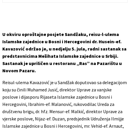
U okviru oproštajne posjete Sandžaku, reisu-l-ulema
Islamske zajednice u Bosni i Hercegovini dr. Husein-ef.
Kavazović održao je, u nedjelju 5. jula, radni sastanak sa
predstavnicima Mešihata Islamske zajednice u Srbiji.
Sastanak je upriličen u restoranu „Ras” na Pazarištu u
Novom Pazaru.
Reisul-ulema Kavazović je u Sandžak doputovao sa delegacijom
koju su činili Muhamed Jusić, direktor Uprave za vanjske
poslove i dijasporu Rijaseta Islamske zajednice u Bosni i
Hercegovini, Ibrahim-ef. Malanović, rukovodilac Ureda za
društvenu brigu, dr. hfz. Mensur-ef. Malkić, direktor Uprave za
vjerske poslove, Nijaz-ef. Duzan, predsjednik Udruženja Ilmijje
Islamske zajednice u Bosni i Hercegovini, mr. Vehid-ef. Arnaut,