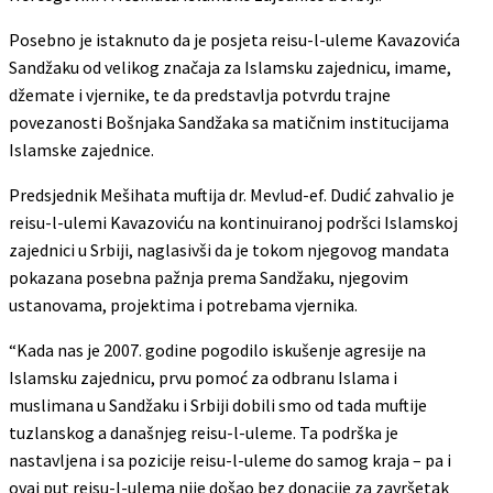
Posebno je istaknuto da je posjeta reisu-l-uleme Kavazovića
Sandžaku od velikog značaja za Islamsku zajednicu, imame,
džemate i vjernike, te da predstavlja potvrdu trajne
povezanosti Bošnjaka Sandžaka sa matičnim institucijama
Islamske zajednice.
Predsjednik Mešihata muftija dr. Mevlud-ef. Dudić zahvalio je
reisu-l-ulemi Kavazoviću na kontinuiranoj podršci Islamskoj
zajednici u Srbiji, naglasivši da je tokom njegovog mandata
pokazana posebna pažnja prema Sandžaku, njegovim
ustanovama, projektima i potrebama vjernika.
“Kada nas je 2007. godine pogodilo iskušenje agresije na
Islamsku zajednicu, prvu pomoć za odbranu Islama i
muslimana u Sandžaku i Srbiji dobili smo od tada muftije
tuzlanskog a današnjeg reisu-l-uleme. Ta podrška je
nastavljena i sa pozicije reisu-l-uleme do samog kraja – pa i
ovaj put reisu-l-ulema nije došao bez donacije za završetak