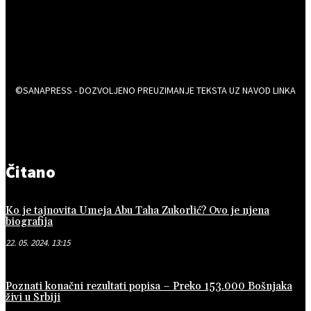
©SANAPRESS - DOZVOLJENO PREUZIMANJE TEKSTA UZ NAVOD LINKA
Čitano
Ko je tajnovita Umeja Abu Taha Zukorlić? Ovo je njena
biografija
22. 05. 2024. 13:15
Poznati konačni rezultati popisa – Preko 153.000 Bošnjaka
živi u Srbiji