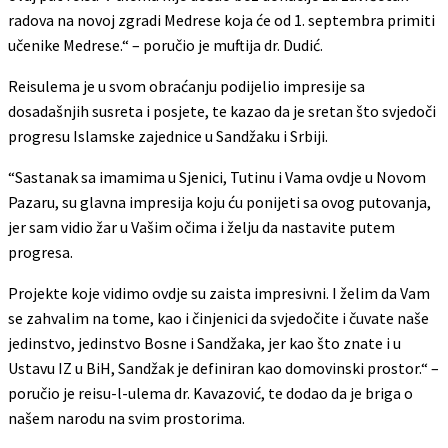
radova na novoj zgradi Medrese koja će od 1. septembra primiti
učenike Medrese.“ – poručio je muftija dr. Dudić.
Reisulema je u svom obraćanju podijelio impresije sa
dosadašnjih susreta i posjete, te kazao da je sretan što svjedoči
progresu Islamske zajednice u Sandžaku i Srbiji.
“Sastanak sa imamima u Sjenici, Tutinu i Vama ovdje u Novom
Pazaru, su glavna impresija koju ću ponijeti sa ovog putovanja,
jer sam vidio žar u Vašim očima i želju da nastavite putem
progresa.
Projekte koje vidimo ovdje su zaista impresivni. I želim da Vam
se zahvalim na tome, kao i činjenici da svjedočite i čuvate naše
jedinstvo, jedinstvo Bosne i Sandžaka, jer kao što znate i u
Ustavu IZ u BiH, Sandžak je definiran kao domovinski prostor.“ –
poručio je reisu-l-ulema dr. Kavazović, te dodao da je briga o
našem narodu na svim prostorima.