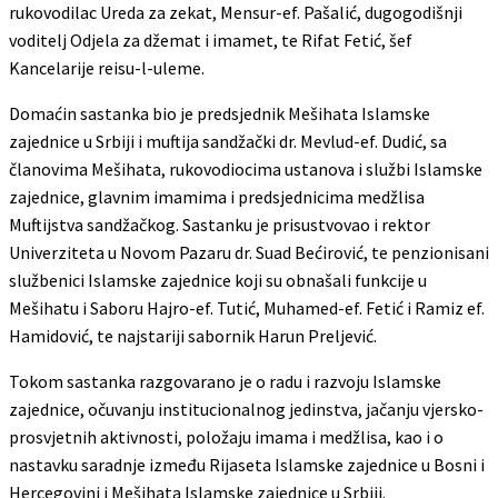
rukovodilac Ureda za zekat, Mensur-ef. Pašalić, dugogodišnji
voditelj Odjela za džemat i imamet, te Rifat Fetić, šef
Kancelarije reisu-l-uleme.
Domaćin sastanka bio je predsjednik Mešihata Islamske
zajednice u Srbiji i muftija sandžački dr. Mevlud-ef. Dudić, sa
članovima Mešihata, rukovodiocima ustanova i službi Islamske
zajednice, glavnim imamima i predsjednicima medžlisa
Muftijstva sandžačkog. Sastanku je prisustvovao i rektor
Univerziteta u Novom Pazaru dr. Suad Bećirović, te penzionisani
službenici Islamske zajednice koji su obnašali funkcije u
Mešihatu i Saboru Hajro-ef. Tutić, Muhamed-ef. Fetić i Ramiz ef.
Hamidović, te najstariji sabornik Harun Preljević.
Tokom sastanka razgovarano je o radu i razvoju Islamske
zajednice, očuvanju institucionalnog jedinstva, jačanju vjersko-
prosvjetnih aktivnosti, položaju imama i medžlisa, kao i o
nastavku saradnje između Rijaseta Islamske zajednice u Bosni i
Hercegovini i Mešihata Islamske zajednice u Srbiji.