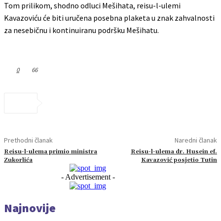
Tom prilikom, shodno odluci Mešihata, reisu-l-ulemi
Kavazoviću će biti uručena posebna plaketa u znak zahvalnosti
za nesebičnu i kontinuiranu podršku Mešihatu.
0
66
Prethodni članak
Naredni članak
Reisu-l-ulema primio ministra
Reisu-l-ulema dr. Husein ef.
Zukorlića
Kavazović posjetio Tutin
- Advertisement -
Najnovije