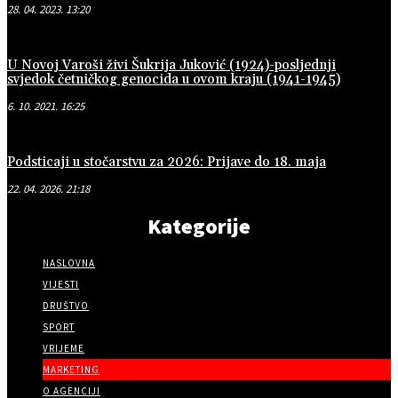
28. 04. 2023. 13:20
U Novoj Varoši živi Šukrija Juković (1924)-posljednji
svjedok četničkog genocida u ovom kraju (1941-1945)
6. 10. 2021. 16:25
Podsticaji u stočarstvu za 2026: Prijave do 18. maja
22. 04. 2026. 21:18
Kategorije
NASLOVNA
VIJESTI
DRUŠTVO
SPORT
VRIJEME
MARKETING
O AGENCIJI