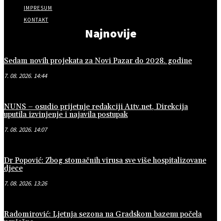
IMPRESUM
KONTAKT
Najnovije
Sedam novih projekata za Novi Pazar do 2028. godine
7. 08. 2026. 14:44
NUNS – osudio prijetnje redakciji A1tv.net, Direkcija
uputila izvinjenje i najavila postupak
7. 08. 2026. 14:07
Dr Popović: Zbog stomačnih virusa sve više hospitalizovane
djece
7. 08. 2026. 13:26
Radomirović: Ljetnja sezona na Gradskom bazenu počela