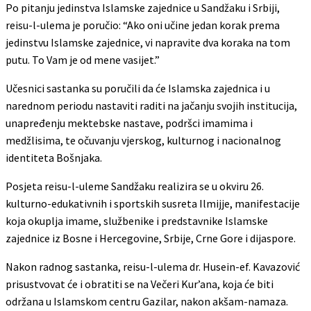
Po pitanju jedinstva Islamske zajednice u Sandžaku i Srbiji,
reisu-l-ulema je poručio: “Ako oni učine jedan korak prema
jedinstvu Islamske zajednice, vi napravite dva koraka na tom
putu. To Vam je od mene vasijet.”
Učesnici sastanka su poručili da će Islamska zajednica i u
narednom periodu nastaviti raditi na jačanju svojih institucija,
unapređenju mektebske nastave, podršci imamima i
medžlisima, te očuvanju vjerskog, kulturnog i nacionalnog
identiteta Bošnjaka.
Posjeta reisu-l-uleme Sandžaku realizira se u okviru 26.
kulturno-edukativnih i sportskih susreta Ilmijje, manifestacije
koja okuplja imame, službenike i predstavnike Islamske
zajednice iz Bosne i Hercegovine, Srbije, Crne Gore i dijaspore.
Nakon radnog sastanka, reisu-l-ulema dr. Husein-ef. Kavazović
prisustvovat će i obratiti se na Večeri Kur’ana, koja će biti
održana u Islamskom centru Gazilar, nakon akšam-namaza.