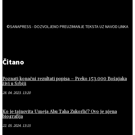
©SANAPRESS - DOZVOLJENO PREUZIMANJE TEKSTA UZ NAVOD LINKA
Čitano
Poznati konačni rezultati popisa – Preko 153.000 Bošnjaka
živi u Srbiji
28. 04. 2023. 13:20
Ko je tajnovita Umeja Abu Taha Zukorlić? Ovo je njena
biografija
22. 05. 2024. 13:15