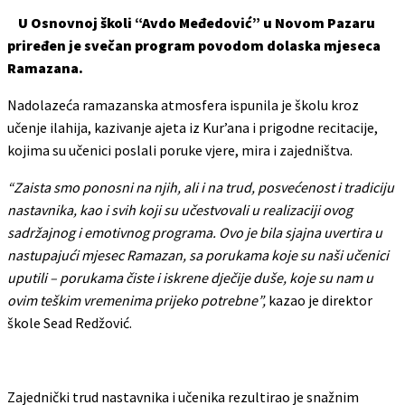
U Osnovnoj školi “Avdo Međedović” u Novom Pazaru
priređen je svečan program povodom dolaska mjeseca
Ramazana.
Nadolazeća ramazanska atmosfera ispunila je školu kroz
učenje ilahija, kazivanje ajeta iz Kur’ana i prigodne recitacije,
kojima su učenici poslali poruke vjere, mira i zajedništva.
“Zaista smo ponosni na njih, ali i na trud, posvećenost i tradiciju
nastavnika, kao i svih koji su učestvovali u realizaciji ovog
sadržajnog i emotivnog programa. Ovo je bila sjajna uvertira u
nastupajući mjesec Ramazan, sa porukama koje su naši učenici
uputili – porukama čiste i iskrene dječije duše, koje su nam u
ovim teškim vremenima prijeko potrebne”,
kazao je direktor
škole Sead Redžović.
Zajednički trud nastavnika i učenika rezultirao je snažnim