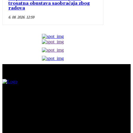
trosatna obustava saobraćaja zbog
radova
6. 08. 2026. 12:59