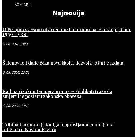
KONTAKT
Najnovije
U Petnjici svečano otvoren međunarodni naučni skup „Bihor
1939–1948“
6. 08. 2026. 20:39
Šutenovac i dalje čeka novu školu, dozvola još nije izdata
6. 08. 2026. 13:23
Rad na visokim temperaturama – sindikati traže da
smjernice postanu zakonska obaveza
6. 08. 2026. 13:18
Tribina i promocija knjiga o upravljanju emocijama
održana u Novom Pazaru