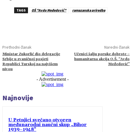
TAGS
OŠ "Avdo Međedović"
ramazanska priredba
Prethodni članak
Naredni članak
Ministar Zukorlić dio delegacije
Učenici šalju poruke dobrote –
Srbije u zvaničnoj posjeti
humanitarna akcija O.Š. “Avdo
Republici Turskoj na najvišem
Međedović”
nivou
- Advertisement -
Najnovije
U Petnjici svečano otvoren
međunarodni naučni skup „Bihor
1939–1948“