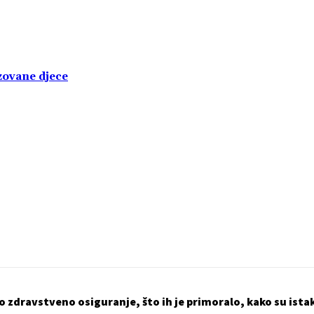
izovane djece
zdravstveno osiguranje, što ih je primoralo, kako su istak