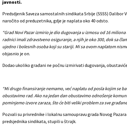
javnosti.
Predsdjenik Saveza samostalnih sindikata Srbije (SSSS) Dalibor 
naročito od preduzetnika, gdje je naplata oko 40 odsto.
“Grad Novi Pazar izmirio je dio dugovanja u izmosu od 16 miliona d
radnici imali zdravstveno osiguranje, a njih je oko 300, dok sa član
ujedno i bolesnih osoba koji su stariji. Mi sa ovom naplatom nis
objasnio je on.
Dodao ukoliko građani ne počnu izmirivati dugovanja, obustavić
“Mi drugo finansiranje nemamo, već naplatu od posla kojim se 
obustavimo rad. Ako na jedan dan obustavimo odnošenje komunal
pominjemo izvore zaraza, što će biti veliki problem za sve građan
Pozvali su privrednike i lokalnu samoupravu grada Novog Pazara 
predsjednika sindikata, stupili u štrajk.