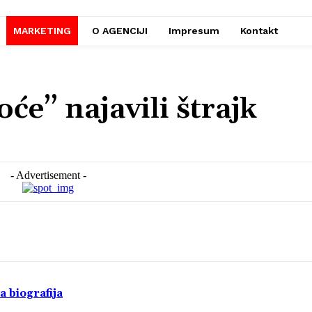
MARKETING
O AGENCIJI
Impresum
Kontakt
će” najavili štrajk
- Advertisement -
a biografija