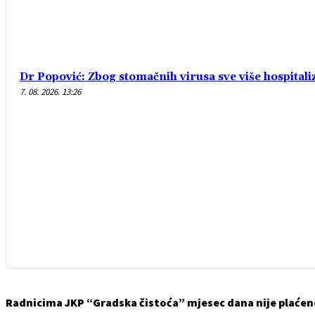
Dr Popović: Zbog stomačnih virusa sve više hospital
7. 08. 2026. 13:26
Radnicima JKP “Gradska čistoća” mjesec dana nije plaćeno 