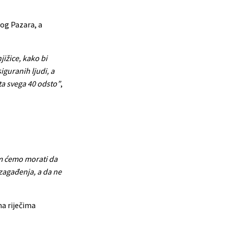
vog Pazara, a
jižice, kako bi
iguranih ljudi, a
ta svega 40 odsto”
,
m ćemo morati da
zagađenja, a da ne
ma riječima