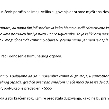
Vućićević poručio da imaju velika dugovanja od strane mještana No
inara, ali nama fali još sredstava kako bismo overili zdravstvene kn
ovima porodicu broj je blizu 1000 osiguranika. To je veliki broj neos
mo u mogućnosti da izmirimo obavezu prema njima, jer nam je napla
e rad i odnošenje komunalnog otpada.
bavimo. Apelujemo da do 1. novembra izmire dugovanja, u suprotno
nog otpada, grad će pretrpan smećom i neće moći da se izađe od 
e”
, podvukao je predsdjenik SSSS.
da u što kraćem roku izmire preostala dugovanja, kako ne bi, pre