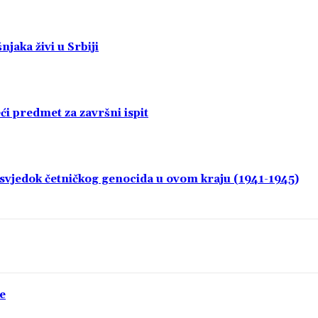
jaka živi u Srbiji
i predmet za završni ispit
i svjedok četničkog genocida u ovom kraju (1941-1945)
e