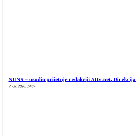
NUNS – osudio prijetnje redakciji A1tv.net, Direkcija 
7. 08. 2026. 14:07