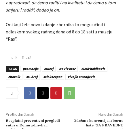
napredovati, da ćemo raditi i na kvalitetu i da ćemo u tom
smjeru i raditi”, dodao je on.
Oni koji žele novo izdanje zbornika to mogu učiniti
odlaskom svakog radnog dana od 8 do 18 sati u muzeju
“Ras”.
0
142
TAGS
promocija
muzej
Novi Pazar
elmir habibovic
zbornik
46. broj
sait kacapor
zivojin arsenijevic
Prethodni članak
Naredni članak
Besplatni preventivni pregledi
Održana ⁠konvencija izborne
sutra u Domu zdravlja i
liste “ZA PRAVEDNU