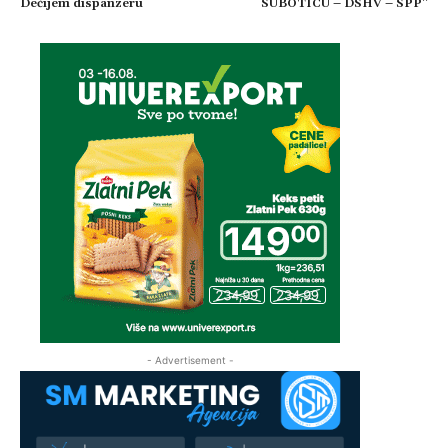
Dečijem dispanzeru
SUBOTICU – DSHV – SPP”
- Advertisement -