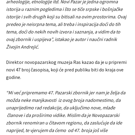
arheologije, etnologije itd. Novi Pazar je jedna ogromna
istorija u raznim pogledima i što se tiče srpske i bošnjačke
istorije i svih drugih koji su bitisali na ovim prostorima. Ovaj
predeo je neisrpna tema, ali treba i inspiracija doći do tih
tema, doći do nekih novih izvora i saznanja, a vidim da to
ovaj zbornik i uspijeva”, istakao je autor i naučni radnik
Živojin Andrejić.
Direktor novopazarskog muzeja Ras kazao da je u pripremi
novi 47 broj časopisa, koji će pred publiku biti do kraja ove
godine.
“Mi već pripremamo 47. Pazarski zbornik jer nam je želja da
možda neke manjkavosti iz ovog broja nadomestimo, da
unaprijedimo rad redakcije, da uključimo nove, mlađe
članove i da proširimo vidike. Mislim da je Novopazarski
zbornik renomiran u čitavom regionu, da zaslućuje da ide
naprijed, te vjerujem da ćemo od 47. broja još više