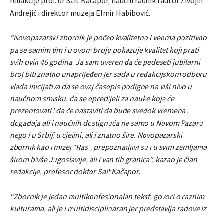
redakcije prof. dr Sait Kačapor, naučni radnik i autor Živojin
Andrejić i direktor muzeja Elmir Habibović.
“Novopazarski zbornik je počeo kvalitetno i veoma pozitivno
pa se samim tim i u ovom broju pokazuje kvalitet koji prati
svih ovih 46 godina. Ja sam uveren da će pedeseti jubilarni
broj biti znatno unaprijeđen jer sada u redakcijskom odboru
vlada inicijativa da se ovaj časopis podigne na viši nivo u
naučnom smisku, da se opredijeli za nauke koje će
prezentovati i da će nastaviti da bude svedok vremena ,
događaja ali i naučnih dostignuća ne samo u Novom Pazaru
nego i u Srbiji u cjelini, ali i znatno šire. Novopazarski
zbornik kao i mizej “Ras”, prepoznatljivi su i u svim zemljama
širom bivše Jugoslavije, ali i van tih granica”, kazao je član
redakcije, profesor doktor Sait Kačapor.
“Zbornik je jedan multikonfesionalan tekst, govori o raznim
kulturama, ali je i multidisciplinaran jer predstavlja radove iz