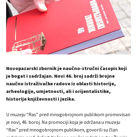
Novopazarski zbornik je naučno-stručni časopis koji
je bogat i sadržajan. Novi 46. broj sadrži brojne
naučno istraživačke radove iz oblasti historije,
arheologije, umjetnosti, ali i orijentalistike,
historije književnosti i jezika.
U muzeju “Ras” pred mnogobrojnom publikom promovisan
je novi, 46. boroj. Na promociji koja je održana u muzeju
“Ras” pred mnogobrojnom publikom, govorili su član