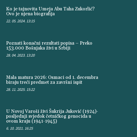
Ko je tajnovita Umeja Abu Taha Zukorlić?
Ovo je njena biografija
22. 05. 2024. 13:15
Poznati konačni rezultati popisa – Preko
153.000 Bošnjaka živi u Srbiji
28. 04. 2023. 13:20
Mala matura 2026: Osmaci od 1. decembra
biraju treći predmet za završni ispit
28. 11. 2025. 15:22
U Novoj Varoši živi Šukrija Juković (1924)-
posljednji svjedok četničkog genocida u
ovom kraju (1941-1945)
6. 10. 2021. 16:25