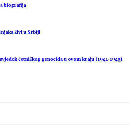
a biografija
jaka živi u Srbiji
i svjedok četničkog genocida u ovom kraju (1941-1945)