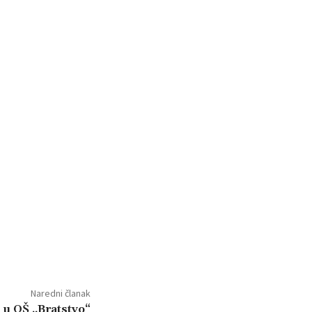
Naredni članak
ke u OŠ „Bratstvo“