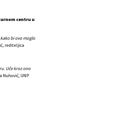
lturnom centru u
e kako bi ovo moglo
ć, rediteljica
gru. Uče kroz ono
ša Nuhović, UNP