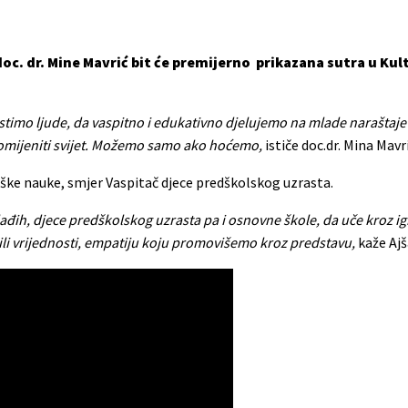
oc. dr. Mine Mavrić bit će premijerno prikazana sutra u Ku
stimo ljude, da vaspitno i edukativno djelujemo na mlade naraštaj
romijeniti svijet. Možemo samo ako hoćemo,
ističe doc.dr. Mina Mavri
ke nauke, smjer Vaspitač djece predškolskog uzrasta.
lađih, djece predškolskog uzrasta pa i osnovne škole, da uče kroz i
ili vrijednosti, empatiju koju promovišemo kroz predstavu,
kaže Aj