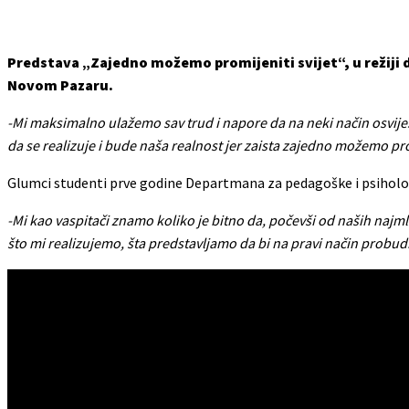
Predstava „Zajedno možemo promijeniti svijet“, u režiji d
Novom Pazaru.
-Mi maksimalno ulažemo sav trud i napore da na neki način osvije
da se realizuje i bude naša realnost jer zaista zajedno možemo p
Glumci studenti prve godine Departmana za pedagoške i psihološ
-Mi kao vaspitači znamo koliko je bitno da, počevši od naših najm
što mi realizujemo, šta predstavljamo da bi na pravi način probud