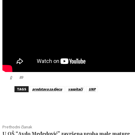
0
89
TAGS
predstava za djecu
vaspitači
UNP
Dijeliti
Prethodni članak
U OŠ “Avdo Međedović” završena proba male mature