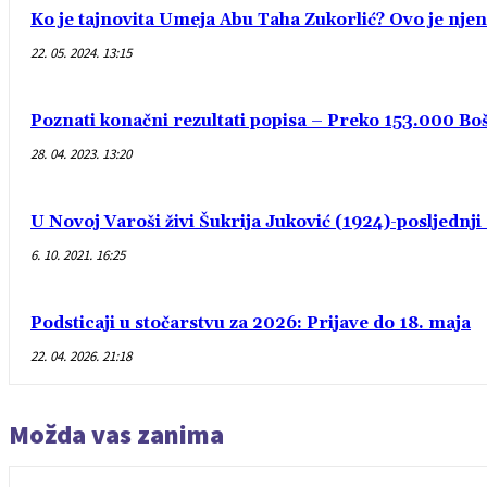
Ko je tajnovita Umeja Abu Taha Zukorlić? Ovo je njen
22. 05. 2024. 13:15
Poznati konačni rezultati popisa – Preko 153.000 Bošn
28. 04. 2023. 13:20
U Novoj Varoši živi Šukrija Juković (1924)-posljednj
6. 10. 2021. 16:25
Podsticaji u stočarstvu za 2026: Prijave do 18. maja
22. 04. 2026. 21:18
Možda vas zanima