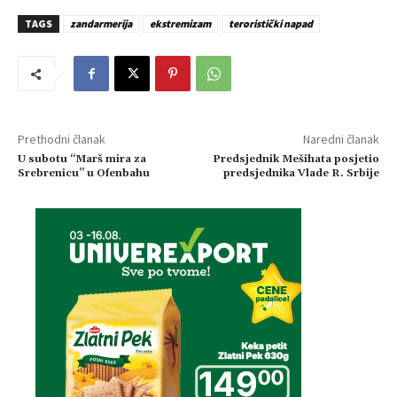
TAGS
zandarmerija
ekstremizam
teroristički napad
Prethodni članak
Naredni članak
U subotu “Marš mira za
Predsjednik Mešihata posjetio
Srebrenicu” u Ofenbahu
predsjednika Vlade R. Srbije