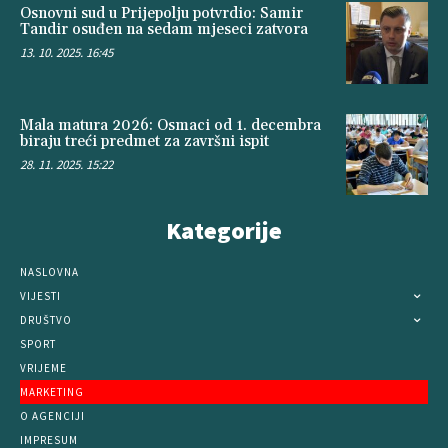
Osnovni sud u Prijepolju potvrdio: Samir
Tandir osuđen na sedam mjeseci zatvora
13. 10. 2025. 16:45
Mala matura 2026: Osmaci od 1. decembra
biraju treći predmet za završni ispit
28. 11. 2025. 15:22
Kategorije
NASLOVNA
VIJESTI
DRUŠTVO
SPORT
VRIJEME
MARKETING
O AGENCIJI
IMPRESUM