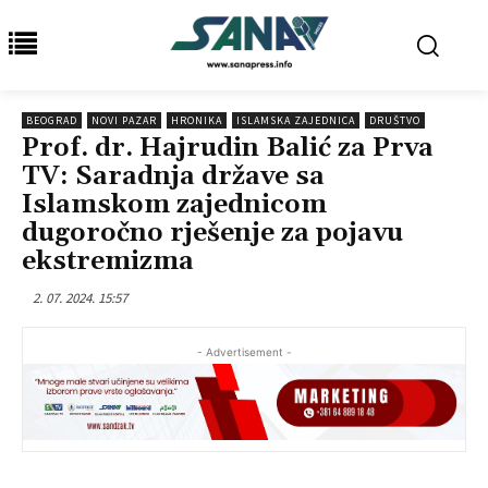
BEOGRAD
NOVI PAZAR
HRONIKA
ISLAMSKA ZAJEDNICA
DRUŠTVO
Prof. dr. Hajrudin Balić za Prva
TV: Saradnja države sa
Islamskom zajednicom
dugoročno rješenje za pojavu
ekstremizma
2. 07. 2024. 15:57
- Advertisement -