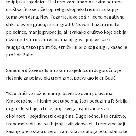
religijsku zajednicu. Ekstremizam imamo u svim porama
društva. Što se tiče tog religijskog ekstremizma koji je
tema ovih dana, Novi Pazar je, iako se širi jedna negativna
slika o ovom gradu, miran grad. U Novom Pazaru imate
pojedince, manje grupacije, ali svakako društvo koje odbija
ekstremizam u svim vidovima njegove pojave, kako
religijski, tako i politički, etnički ili bilo koji drugi”, kazao je
prof. dr. Balić.
Saradnja države sa Islamskom zajednicom dugoročno je
rješenje za pojavu ekstremizma, podvukao je dr. Balić.
“Kao društvo nužno nam je baviti se ovim pojavama.
Kratkoročno – hitnim postupcima, što i poduzima R. Srbija i
organi R. Srbije, a to je, prije svega, ispitivanje svih
okolnosti i pojedinosti ovog čina. Dugoročno, kao društvo,
trebamo raditi na suzbijanju svih vidova ekstremizma koji
kasnije prerastaju u terorizam. Glavna uloga je tu Islamske