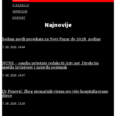
O AGENCIJI
IMPRESUM
KONTAKT
Najnovije
Sedam novih projekata za Novi Pazar do 2028. godine
7. 08. 2026. 14:44
NUNS – osudio prijetnje redakciji A1tv.net, Direkcija
uputila izvinjenje i najavila postupak
7. 08. 2026. 14:07
Dr Popović: Zbog stomačnih virusa sve više hospitalizovane
djece
7. 08. 2026. 13:26