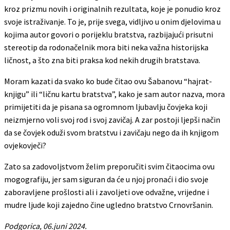
kroz prizmu novih i originalnih rezultata, koje je ponudio kroz
svoje istraživanje. To je, prije svega, vidljivo u onim djelovima u
kojima autor govori o porijeklu bratstva, razbijajući prisutni
stereotip da rodonačelnik mora biti neka važna historijska
ličnost, a što zna biti praksa kod nekih drugih bratstava.
Moram kazati da svako ko bude čitao ovu Šabanovu “hajrat-
knjigu” ili “ličnu kartu bratstva”, kako je sam autor nazva, mora
primijetiti da je pisana sa ogromnom ljubavlju čovjeka koji
neizmjerno voli svoj rod i svoj zavičaj. A zar postoji ljepši način
da se čovjek oduži svom bratstvu i zavičaju nego da ih knjigom
ovjekovječi?
Zato sa zadovoljstvom želim preporučiti svim čitaocima ovu
mogografiju, jer sam siguran da će u njoj pronaći i dio svoje
zaboravljene prošlosti ali i zavoljeti ove odvažne, vrijedne i
mudre ljude koji zajedno čine ugledno bratstvo Crnovršanin.
Podgorica, 06.juni 2024.