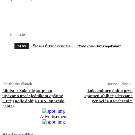
0
288
TAGS
Šabana Ć. Crnovršanina
"Crnovršani kroz vijekove"
Prethodni članak
Naredni članak
Ministar Zukorlić potpisao
Luksemburg dobio prvo
ugovor s predsjednikom opštine
spomen-obilježje žrtvama
– Prijepolje dobija ORSI sportski
genocida u Srebrenici
centar
- Advertisement -