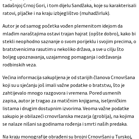
tadašnjoj Crnoj Gori, i tom dijelu Sandžaka, koje su karakterisali
ratovi, pljačke i na kraju izbjeglištvo (muhadžirluk).
Autor je od samog početka vođen plemenitom idejom da
mlađim naraštajima ostavi trajan hajrat (opšte dobro), kako bi
stekli neophodno saznanje o svom porijeklu i svojim precima, o
bratstvenicima rasutim u nekoliko država, a sve u cilju što
boljeg upoznavanja, uzajamnog pomaganja i održavanja
rodbinskih veza.
Većina informacija sakupljena je od starijih članova Crnovršana
koji su u sjećanju još imali važne podatke o bratstvu, što je
zahtijevalo mnogo razgovora i vremena. Pored usmenih
zapisa, autor je tragao za matičnim knjigama, iseljeničkim
listama i drugim dostupnim izvorima. Veoma važne podatke
sakupio je obilazeći crnovršanska mezarja (groblja), na kojima
se nalaze nišani sa godinama rođenja i smrti naših predaka.
Na kraju monografije obrađeni su brojni Crnovršani u Turskoj,