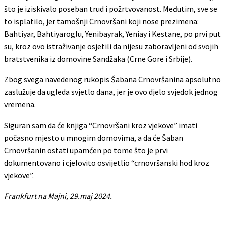
što je iziskivalo poseban trud i požrtvovanost. Međutim, sve se
to isplatilo, jer tamošnji Crnovršani koji nose prezimena:
Bahtiyar, Bahtiyaroglu, Yenibayrak, Yeniay i Kestane, po prvi put
su, kroz ovo istraživanje osjetili da nijesu zaboravljeni od svojih
bratstvenika iz domovine Sandžaka (Crne Gore i Srbije).
Zbog svega navedenog rukopis Šabana Crnovršanina apsolutno
zaslužuje da ugleda svjetlo dana, jer je ovo djelo svjedok jednog
vremena.
Siguran sam da će knjiga “Crnovršani kroz vjekove” imati
počasno mjesto u mnogim domovima, a da će Šaban
Crnovršanin ostati upamćen po tome što je prvi
dokumentovano i cjelovito osvijetlio “crnovršanski hod kroz
vjekove”.
Frankfurt na Majni, 29.maj 2024.