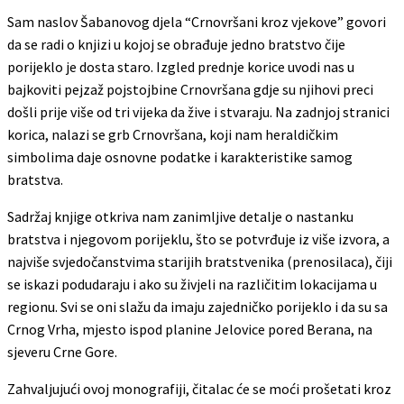
Sam naslov Šabanovog djela “Crnovršani kroz vjekove” govori
da se radi o knjizi u kojoj se obrađuje jedno bratstvo čije
porijeklo je dosta staro. Izgled prednje korice uvodi nas u
bajkoviti pejzaž pojstojbine Crnovršana gdje su njihovi preci
došli prije više od tri vijeka da žive i stvaraju. Na zadnjoj stranici
korica, nalazi se grb Crnovršana, koji nam heraldičkim
simbolima daje osnovne podatke i karakteristike samog
bratstva.
Sadržaj knjige otkriva nam zanimljive detalje o nastanku
bratstva i njegovom porijeklu, što se potvrđuje iz više izvora, a
najviše svjedočanstvima starijih bratstvenika (prenosilaca), čiji
se iskazi podudaraju i ako su živjeli na različitim lokacijama u
regionu. Svi se oni slažu da imaju zajedničko porijeklo i da su sa
Crnog Vrha, mjesto ispod planine Jelovice pored Berana, na
sjeveru Crne Gore.
Zahvaljujući ovoj monografiji, čitalac će se moći prošetati kroz