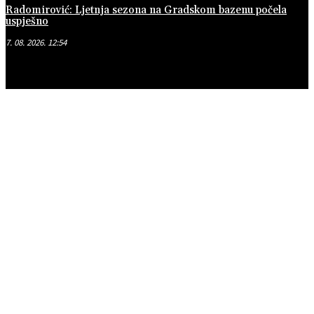
Radomirović: Ljetnja sezona na Gradskom bazenu počela
uspješno
7. 08. 2026. 12:54