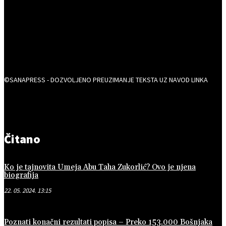
©SANAPRESS - DOZVOLJENO PREUZIMANJE TEKSTA UZ NAVOD LINKA
Čitano
Ko je tajnovita Umeja Abu Taha Zukorlić? Ovo je njena
biografija
22. 05. 2024. 13:15
Poznati konačni rezultati popisa – Preko 153.000 Bošnjaka