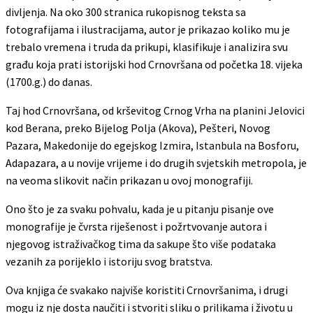
divljenja. Na oko 300 stranica rukopisnog teksta sa
fotografijama i ilustracijama, autor je prikazao koliko mu je
trebalo vremena i truda da prikupi, klasifikuje i analizira svu
građu koja prati istorijski hod Crnovršana od početka 18. vijeka
(1700.g.) do danas.
Taj hod Crnovršana, od krševitog Crnog Vrha na planini Jelovici
kod Berana, preko Bijelog Polja (Akova), Pešteri, Novog
Pazara, Makedonije do egejskog Izmira, Istanbula na Bosforu,
Adapazara, a u novije vrijeme i do drugih svjetskih metropola, je
na veoma slikovit način prikazan u ovoj monografiji.
Ono što je za svaku pohvalu, kada je u pitanju pisanje ove
monografije je čvrsta riješenost i požrtvovanje autora i
njegovog istraživačkog tima da sakupe što više podataka
vezanih za porijeklo i istoriju svog bratstva.
Ova knjiga će svakako najviše koristiti Crnovršanima, i drugi
mogu iz nje dosta naučiti i stvoriti sliku o prilikama i životu u