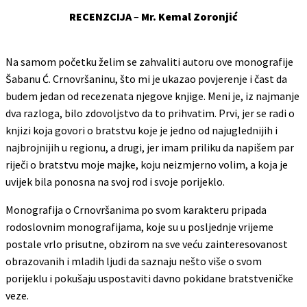
RECENZCIJA
–
Mr
.
Kemal
Zoronji
ć
Na samom početku želim se zahvaliti autoru ove monografije
Šabanu Ć. Crnovršaninu, što mi je ukazao povjerenje i čast da
budem jedan od recezenata njegove knjige. Meni je, iz najmanje
dva razloga, bilo zdovoljstvo da to prihvatim. Prvi, jer se radi o
knjizi koja govori o bratstvu koje je jedno od najuglednijih i
najbrojnijih u regionu, a drugi, jer imam priliku da napišem par
riječi o bratstvu moje majke, koju neizmjerno volim, a koja je
uvijek bila ponosna na svoj rod i svoje porijeklo.
Monografija o Crnovršanima po svom karakteru pripada
rodoslovnim monografijama, koje su u posljednje vrijeme
postale vrlo prisutne, obzirom na sve veću zainteresovanost
obrazovanih i mladih ljudi da saznaju nešto više o svom
porijeklu i pokušaju uspostaviti davno pokidane bratstveničke
veze.