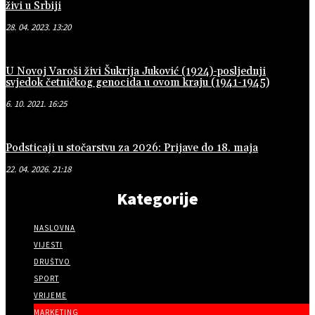
živi u Srbiji
28. 04. 2023. 13:20
U Novoj Varoši živi Šukrija Juković (1924)-posljednji
svjedok četničkog genocida u ovom kraju (1941-1945)
6. 10. 2021. 16:25
Podsticaji u stočarstvu za 2026: Prijave do 18. maja
22. 04. 2026. 21:18
Kategorije
NASLOVNA
VIJESTI
DRUŠTVO
SPORT
VRIJEME
MARKETING