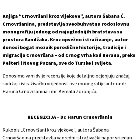
Knjiga “Crnovršani kroz vijekove”, autora Šabana Ć.
Crnovršanina, predstavlja sveobuhvatnu rodoslovnu
monografiju jednog od najuglednijih bratstava sa
prostora Sandžaka. Kroz opsežno istraživanje, autor
donosi bogat mozaik porodične historije, tradicije i
migracija Crnovršana – od Crnog Vrha kod Berana, preko
Pešteri i Novog Pazara, sve do Turske i svijeta.
Donosimo vam dvije recenzije koje detaljno ocjenjuju značaj,
sadržaj i istraživačku vrijednost ove monografije autora: dr.
Haruna Crnovršanina i mr. Kemala Zoronjića.
RECENZCIJA
–
Dr. Harun Crnovršanin
Rukopis „Crnovršani kroz vjekove“, autora Šabana
Crnovršanina predstavlja vanredni istraživački napor vrijedan