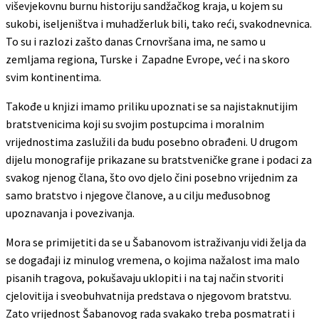
viševjekovnu burnu historiju sandžačkog kraja, u kojem su
sukobi, iseljeništva i muhadžerluk bili, tako reći, svakodnevnica.
To su i razlozi zašto danas Crnovršana ima, ne samo u
zemljama regiona, Turske i Zapadne Evrope, već i na skoro
svim kontinentima.
Takođe u knjizi imamo priliku upoznati se sa najistaknutijim
bratstvenicima koji su svojim postupcima i moralnim
vrijednostima zaslužili da budu posebno obrađeni. U drugom
dijelu monografije prikazane su bratstveničke grane i podaci za
svakog njenog člana, što ovo djelo čini posebno vrijednim za
samo bratstvo i njegove članove, a u cilju međusobnog
upoznavanja i povezivanja.
Mora se primijetiti da se u Šabanovom istraživanju vidi želja da
se događaji iz minulog vremena, o kojima nažalost ima malo
pisanih tragova, pokušavaju uklopiti i na taj način stvoriti
cjelovitija i sveobuhvatnija predstava o njegovom bratstvu.
Zato vrijednost Šabanovog rada svakako treba posmatrati i