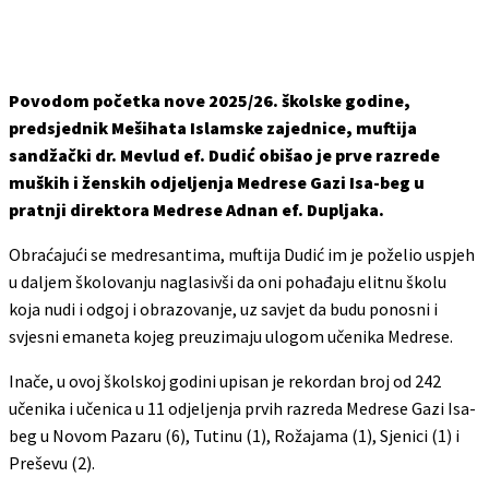
Povodom početka nove 2025/26. školske godine,
predsjednik Mešihata Islamske zajednice, muftija
sandžački dr. Mevlud ef. Dudić obišao je prve razrede
muških i ženskih odjeljenja Medrese Gazi Isa-beg u
pratnji direktora Medrese Adnan ef. Dupljaka.
Obraćajući se medresantima, muftija Dudić im je poželio uspjeh
u daljem školovanju naglasivši da oni pohađaju elitnu školu
koja nudi i odgoj i obrazovanje, uz savjet da budu ponosni i
svjesni emaneta kojeg preuzimaju ulogom učenika Medrese.
Inače, u ovoj školskoj godini upisan je rekordan broj od 242
učenika i učenica u 11 odjeljenja prvih razreda Medrese Gazi Isa-
beg u Novom Pazaru (6), Tutinu (1), Rožajama (1), Sjenici (1) i
Preševu (2).