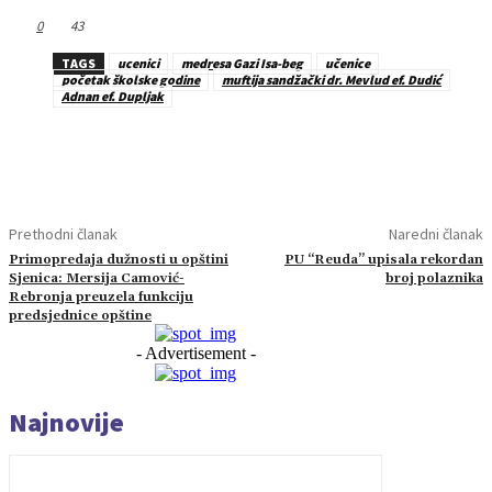
0
43
TAGS
ucenici
medresa Gazi Isa-beg
učenice
početak školske godine
muftija sandžački dr. Mevlud ef. Dudić
Adnan ef. Dupljak
Prethodni članak
Naredni članak
Primopredaja dužnosti u opštini
PU “Reuda” upisala rekordan
Sjenica: Mersija Camović-
broj polaznika
Rebronja preuzela funkciju
predsjednice opštine
- Advertisement -
Najnovije