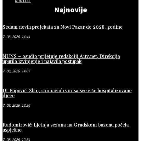
KONTAKT
Najnovije
Sedam novih projekata za Novi Pazar do 2028. godine
7. 08. 2026. 14:44
NUNS – osudio prijetnje redakciji A1tv.net, Direkcija
uputila izvinjenje i najavila postupak
7. 08. 2026. 14:07
Dr Popović: Zbog stomačnih virusa sve više hospitalizovane
djece
7. 08. 2026. 13:26
Radomirović: Ljetnja sezona na Gradskom bazenu počela
uspješno
7. 08. 2026. 12:54