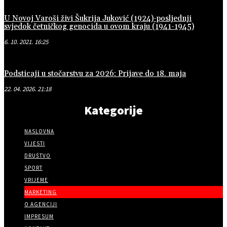
U Novoj Varoši živi Šukrija Juković (1924)-posljednji
svjedok četničkog genocida u ovom kraju (1941-1945)
6. 10. 2021. 16:25
Podsticaji u stočarstvu za 2026: Prijave do 18. maja
22. 04. 2026. 21:18
Kategorije
NASLOVNA
VIJESTI
DRUŠTVO
SPORT
VRIJEME
MARKETING
O AGENCIJI
IMPRESUM