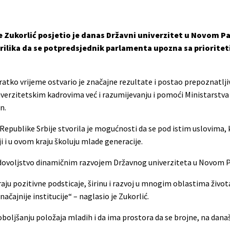
Zukorlić posjetio je danas Državni univerzitet u Novom Pa
prilika da se potpredsjednik parlamenta upozna sa priorite
a kratko vrijeme ostvario je značajne rezultate i postao prepoznatlji
verzitetskim kadrovima već i razumijevanju i pomoći Ministarstva
n.
epublike Srbije stvorila je mogućnosti da se pod istim uslovima, 
 i u ovom kraju školuju mlade generacije.
zadovoljstvo dinamičnim razvojem Državnog univerziteta u Novom P
u pozitivne podsticaje, širinu i razvoj u mnogim oblastima života
čajnije institucije“ – naglasio je Zukorlić.
 poboljšanju položaja mladih i da ima prostora da se brojne, na da