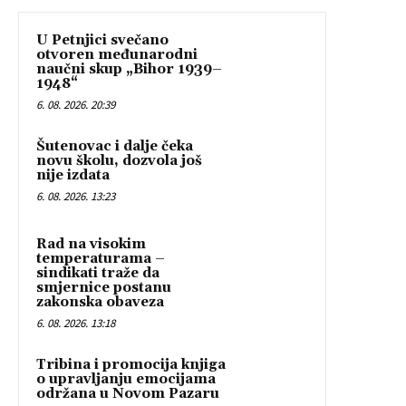
U Petnjici svečano
otvoren međunarodni
naučni skup „Bihor 1939–
1948“
6. 08. 2026. 20:39
Šutenovac i dalje čeka
novu školu, dozvola još
nije izdata
6. 08. 2026. 13:23
Rad na visokim
temperaturama –
sindikati traže da
smjernice postanu
zakonska obaveza
6. 08. 2026. 13:18
Tribina i promocija knjiga
o upravljanju emocijama
održana u Novom Pazaru