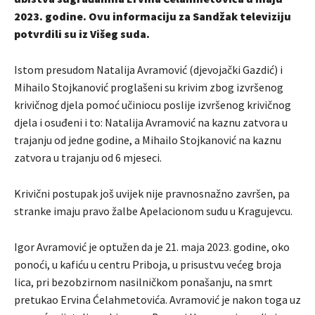
2023. godine. Ovu informaciju za Sandžak televiziju
potvrdili su iz Višeg suda.
Istom presudom Natalija Avramović (djevojački Gazdić) i
Mihailo Stojkanović proglašeni su krivim zbog izvršenog
krivičnog djela pomoć učiniocu poslije izvršenog krivičnog
djela i osuđeni i to: Natalija Avramović na kaznu zatvora u
trajanju od jedne godine, a Mihailo Stojkanović na kaznu
zatvora u trajanju od 6 mjeseci.
Krivični postupak još uvijek nije pravnosnažno završen, pa
stranke imaju pravo žalbe Apelacionom sudu u Kragujevcu.
Igor Avramović je optužen da je 21. maja 2023. godine, oko
ponoći, u kafiću u centru Priboja, u prisustvu većeg broja
lica, pri bezobzirnom nasilničkom ponašanju, na smrt
pretukao Ervina Ćelahmetovića. Avramović je nakon toga uz