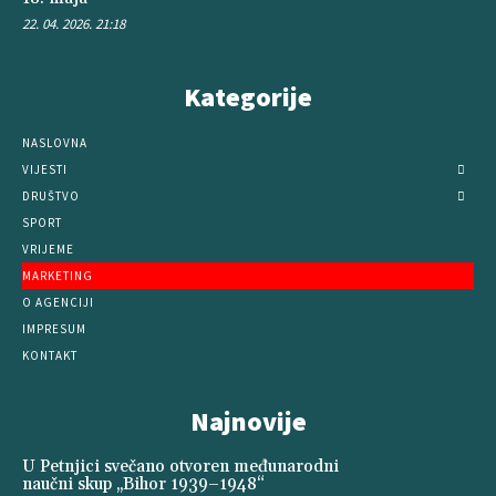
22. 04. 2026. 21:18
Kategorije
NASLOVNA
VIJESTI
DRUŠTVO
SPORT
VRIJEME
MARKETING
O AGENCIJI
IMPRESUM
KONTAKT
Najnovije
U Petnjici svečano otvoren međunarodni
naučni skup „Bihor 1939–1948“