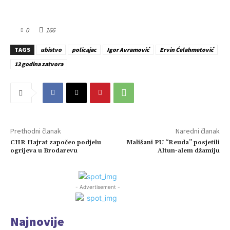
0
166
TAGS
ubistvo
policajac
Igor Avramović
Ervin Ćelahmetović
13 godina zatvora
Prethodni članak
Naredni članak
CHR Hajrat započeo podjelu
Mališani PU “Reuda” posjetili
ogrijeva u Brodarevu
Altun-alem džamiju
- Advertisement -
Najnovije