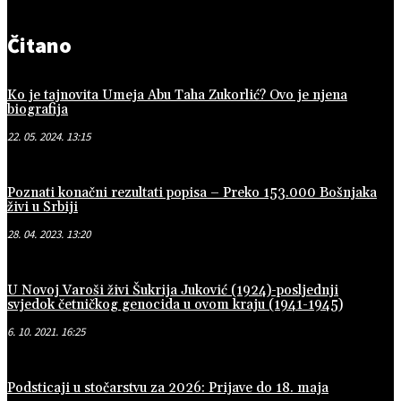
Čitano
Ko je tajnovita Umeja Abu Taha Zukorlić? Ovo je njena
biografija
22. 05. 2024. 13:15
Poznati konačni rezultati popisa – Preko 153.000 Bošnjaka
živi u Srbiji
28. 04. 2023. 13:20
U Novoj Varoši živi Šukrija Juković (1924)-posljednji
svjedok četničkog genocida u ovom kraju (1941-1945)
6. 10. 2021. 16:25
Podsticaji u stočarstvu za 2026: Prijave do 18. maja