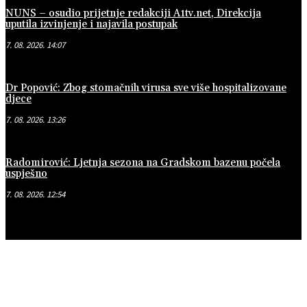
NUNS – osudio prijetnje redakciji A1tv.net, Direkcija
uputila izvinjenje i najavila postupak
7. 08. 2026. 14:07
Dr Popović: Zbog stomačnih virusa sve više hospitalizovane
djece
7. 08. 2026. 13:26
Radomirović: Ljetnja sezona na Gradskom bazenu počela
uspješno
7. 08. 2026. 12:54