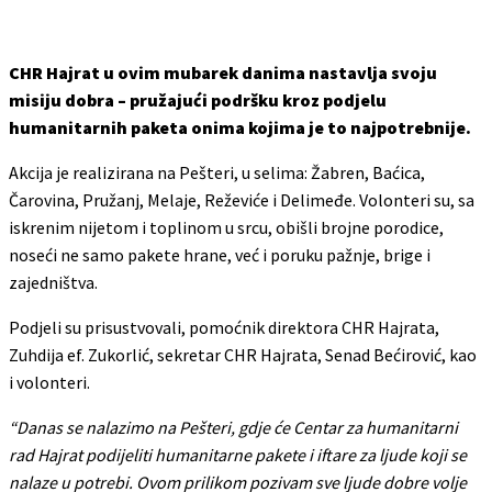
CHR Hajrat u ovim mubarek danima nastavlja svoju
misiju dobra – pružajući podršku kroz podjelu
humanitarnih paketa onima kojima je to najpotrebnije.
Akcija je realizirana na Pešteri, u selima: Žabren, Baćica,
Čarovina, Pružanj, Melaje, Reževiće i Delimeđe. Volonteri su, sa
iskrenim nijetom i toplinom u srcu, obišli brojne porodice,
noseći ne samo pakete hrane, već i poruku pažnje, brige i
zajedništva.
Podjeli su prisustvovali, pomoćnik direktora CHR Hajrata,
Zuhdija ef. Zukorlić, sekretar CHR Hajrata, Senad Bećirović, kao
i volonteri.
“Danas se nalazimo na Pešteri, gdje će Centar za humanitarni
rad Hajrat podijeliti humanitarne pakete i iftare za ljude koji se
nalaze u potrebi. Ovom prilikom pozivam sve ljude dobre volje