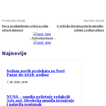
Prethodni članak
Naredni članak
Novo poskupljenje vrtića u roku
U srijedu deratizacija kvantaške,
od pet mjeseci
zelene i robne pijace
- Advertisement -
Najnovije
Sedam novih projekata za Novi
Pazar do 2028. godine
7. 08. 2026. 14:44
NUNS – osudio prijetnje redakciji
A1tv.net, Direkcija uputila izvinjenje
i najavila postupak