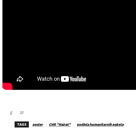
0
33
TAGS
pester
CHR "Hajrat"
podjela humanitarnih paketa