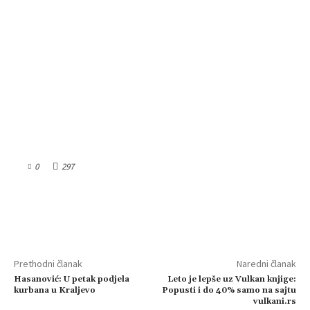
0
297
Prethodni članak
Naredni članak
Hasanović: U petak podjela
Leto je lepše uz Vulkan knjige:
kurbana u Kraljevo
Popusti i do 40% samo na sajtu
vulkani.rs