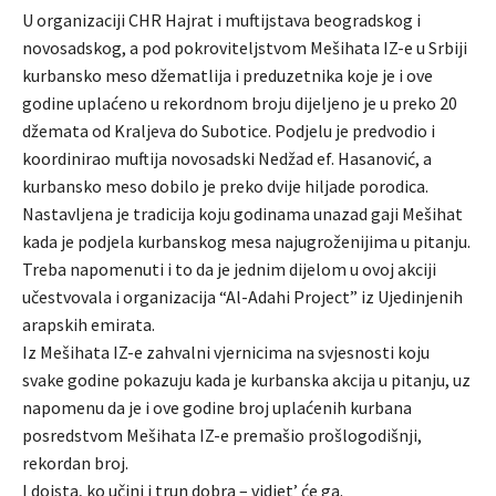
U organizaciji CHR Hajrat i muftijstava beogradskog i
novosadskog, a pod pokroviteljstvom Mešihata IZ-e u Srbiji
kurbansko meso džematlija i preduzetnika koje je i ove
godine uplaćeno u rekordnom broju dijeljeno je u preko 20
džemata od Kraljeva do Subotice. Podjelu je predvodio i
koordinirao muftija novosadski Nedžad ef. Hasanović, a
kurbansko meso dobilo je preko dvije hiljade porodica.
Nastavljena je tradicija koju godinama unazad gaji Mešihat
kada je podjela kurbanskog mesa najugroženijima u pitanju.
Treba napomenuti i to da je jednim dijelom u ovoj akciji
učestvovala i organizacija “Al-Adahi Project” iz Ujedinjenih
arapskih emirata.
Iz Mešihata IZ-e zahvalni vjernicima na svjesnosti koju
svake godine pokazuju kada je kurbanska akcija u pitanju, uz
napomenu da je i ove godine broj uplaćenih kurbana
posredstvom Mešihata IZ-e premašio prošlogodišnji,
rekordan broj.
I doista, ko učini i trun dobra – vidjet’ će ga.