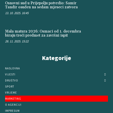
Osnovni sud u Prijepolju potvrdio: Samir
Tandir osuđen na sedam mjeseci zatvora
13. 10. 2025. 16:45
Mala matura 2026: Osmaci od 1. decembra
biraju treći predmet za završni ispit
28. 11. 2025. 15:22
Kategorije
NASLOVNA
VIJESTI
DRUŠTVO
SPORT
VRIJEME
MARKETING
O AGENCIJI
IMPRESUM