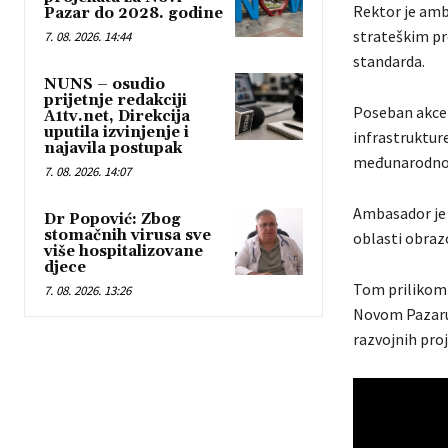
Rektor je amb
Pazar do 2028. godine
strateškim pr
7. 08. 2026. 14:44
standarda.
NUNS – osudio
prijetnje redakciji
Poseban akcen
A1tv.net, Direkcija
uputila izvinjenje i
infrastrukture
najavila postupak
međunarodno 
7. 08. 2026. 14:07
Ambasador je 
Dr Popović: Zbog
stomačnih virusa sve
oblasti obraz
više hospitalizovane
djece
Tom prilikom 
7. 08. 2026. 13:26
Novom Pazaru,
razvojnih pro