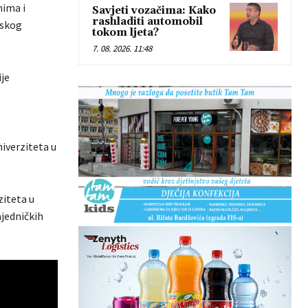
nima i
Savjeti vozačima: Kako
rashladiti automobil
tskog
tokom ljeta?
7. 08. 2026. 11:48
je
iverziteta u
ziteta u
jedničkih