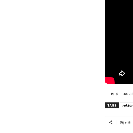
0
62
TAGS
rektor
Dijeliti