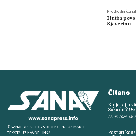
Prethodni člana
Hutba povod
Sjeverinu
Čitano
Ko je tajnov
Zukorlić? Ovo
22. 05. 2024. 13:1
©SANAPRESS - DOZVOLJENO PREUZIMANJE
Poznati konač
TEKSTA UZ NAVOD LINKA