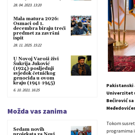
28. 04. 2023. 13:20
Mala matura 2026:
Osmaci od 1.
decembra biraju treći
predmet za završni
ispit
28. 11. 2025. 15:22
U Novoj Varoši živi
Šukrija Juković
(1924)-posljednji
svjedok četničkog
genocida u ovom
kraju (1941-1945)
Pakistanski 
6. 10. 2021. 16:25
Univerzitet 
Bećirović s
Međedovićem
Možda vas zanima
Tokom susreta
Sedam novih
programima i 
projekata za Novi