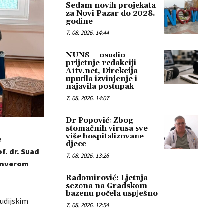
Sedam novih projekata
za Novi Pazar do 2028.
godine
7. 08. 2026. 14:44
NUNS – osudio
prijetnje redakciji
A1tv.net, Direkcija
uputila izvinjenje i
najavila postupak
7. 08. 2026. 14:07
Dr Popović: Zbog
stomačnih virusa sve
više hospitalizovane
e
djece
f. dr. Suad
7. 08. 2026. 13:26
 Enverom
Radomirović: Ljetnja
sezona na Gradskom
bazenu počela uspješno
udijskim
7. 08. 2026. 12:54
.