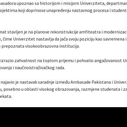
asadora upoznao sa historijom i misijom Univerziteta, departma
ojektima koji doprinose unapređenju nastavnog procesa i studen
at stavljen je na planove rekonstrukcije amfiteatra i modernizaci
, čime Univerzitet nastavlja da jača svoju poziciju kao savremena i
prepoznata visokoobrazovna institucija.
izrazio zahvalnost na toplom prijemu i pohvalio angažovanost Un
ovanja i naučnoistraživačkog rada.
najavio je nastavak saradnje između Ambasade Pakistana i Univer
 posebno u oblasti visokog obrazovanja, razmjene studenata i za
jekata.