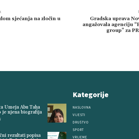
k
om sjećanja na zločin u
Gradska uprava No
angažovala agenciju “
group” za PR
Kategorije
ita Umeja Abu Taha
NASLOVNA
 je njena biografija
VIJESTI
5
DRUŠTVO
SPORT
ni rezultati popisa
VRIJEME