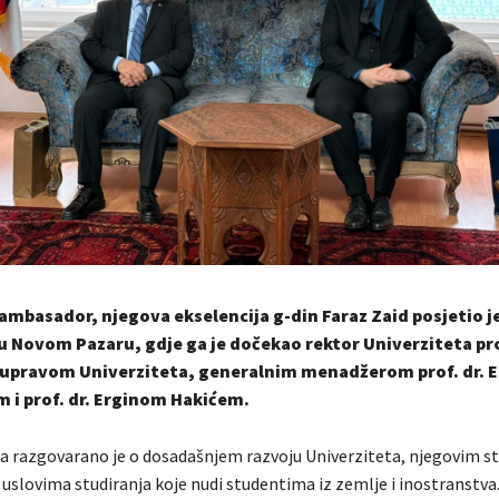
ambasador, njegova ekselencija g-din Faraz Zaid posjetio j
u Novom Pazaru, gdje ga je dočekao rektor Univerziteta pro
a upravom Univerziteta, generalnim menadžerom prof. dr.
 i prof. dr. Erginom Hakićem.
 razgovarano je o dosadašnjem razvoju Univerziteta, njegovim st
uslovima studiranja koje nudi studentima iz zemlje i inostranstva