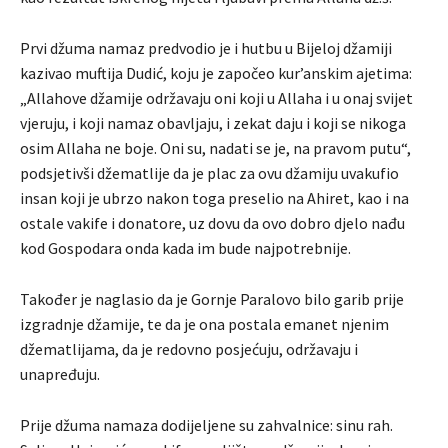
Prvi džuma namaz predvodio je i hutbu u Bijeloj džamiji
kazivao muftija Dudić, koju je započeo kur’anskim ajetima:
„Allahove džamije održavaju oni koji u Allaha i u onaj svijet
vjeruju, i koji namaz obavljaju, i zekat daju i koji se nikoga
osim Allaha ne boje. Oni su, nadati se je, na pravom putu“,
podsjetivši džematlije da je plac za ovu džamiju uvakufio
insan koji je ubrzo nakon toga preselio na Ahiret, kao i na
ostale vakife i donatore, uz dovu da ovo dobro djelo nađu
kod Gospodara onda kada im bude najpotrebnije.
Također je naglasio da je Gornje Paralovo bilo garib prije
izgradnje džamije, te da je ona postala emanet njenim
džematlijama, da je redovno posjećuju, održavaju i
unapređuju.
Prije džuma namaza dodijeljene su zahvalnice: sinu rah.