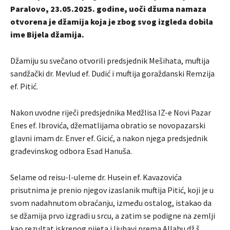
Paralovo, 23.05.2025. godine, uoči džuma namaza
otvorena je džamija koja je zbog svog izgleda dobila
ime Bijela džamija.
Džamiju su svečano otvorili predsjednik Mešihata, muftija
sandžački dr. Mevlud ef. Dudić i muftija goraždanski Remzija
ef. Pitić.
Nakon uvodne riječi predsjednika Medžlisa IZ-e Novi Pazar
Enes ef. Ibrovića, džematlijama obratio se novopazarski
glavni imam dr. Enver ef. Gicić, a nakon njega predsjednik
građevinskog odbora Esad Hanuša.
Selame od reisu-l-uleme dr. Husein ef. Kavazovića
prisutnima je prenio njegov izaslanik muftija Pitić, koji je u
svom nadahnutom obraćanju, između ostalog, istakao da
se džamija prvo izgradi u srcu, a zatim se podigne na zemlji
kao rezultat iskrenog nijeta i ljubavi prema Allahu dž.š.