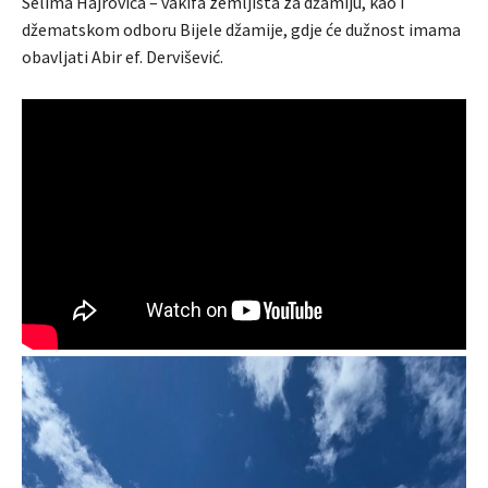
Selima Hajrovića – vakifa zemljišta za džamiju, kao i
džematskom odboru Bijele džamije, gdje će dužnost imama
obavljati Abir ef. Dervišević.