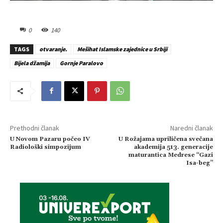
0
140
TAGS
otvaranje.
Mešihat Islamske zajednice u Srbiji
Bijela džamija
Gornje Paralovo
Prethodni članak
Naredni članak
U Novom Pazaru počeo IV
U Rožajama upriličena svečana
Radiološki simpozijum
akademija 513. generacije
maturantica Medrese “Gazi
Isa-beg”