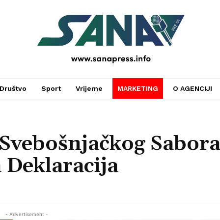
PRESS
Društvo
Sport
Vrijeme
MARKETING
O AGENCIJI
 Svebošnjačkog Sabor
 Deklaracija
- Advertisement -