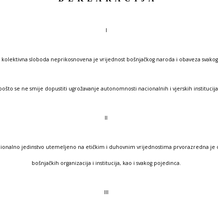
I
i kolektivna sloboda neprikosnovena je vrijednost bošnjačkog naroda i obaveza svako
pošto se ne smije dopustiti ugrožavanje autonomnosti nacionalnih i vjerskih institucija
II
ionalno jedinstvo utemeljeno na etičkim i duhovnim vrijednostima prvorazredna je 
bošnjačkih organizacija i institucija, kao i svakog pojedinca.
III