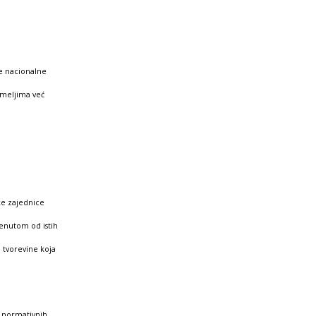
ve nacionalne
emeljima već
ke zajednice
renutom od istih
e tvorevine koja
 i normativnih