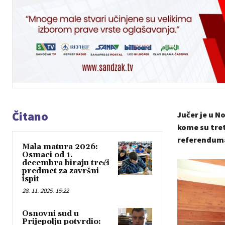
Čitano
Jučer je u 
kome su tret
referenduma 
Mala matura 2026:
Osmaci od 1.
decembra biraju treći
predmet za završni
ispit
28. 11. 2025. 15:22
Osnovni sud u
Prijepolju potvrdio: