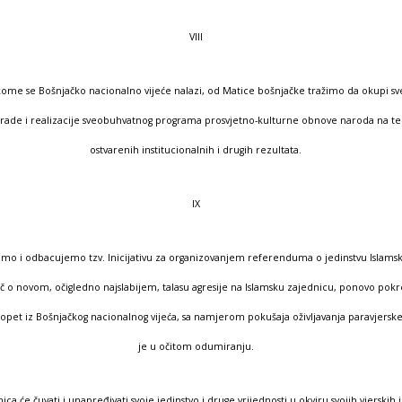
VIII
kome se Bošnjačko nacionalno vijeće nalazi, od Matice bošnjačke tražimo da okupi s
izrade i realizacije sveobuhvatnog programa prosvjetno-kulturne obnove naroda na t
ostvarenih institucionalnih i drugih rezultata.
IX
mo i odbacujemo tzv. Inicijativu za organizovanjem referenduma o jedinstvu Islams
ječ o novom, očigledno najslabijem, talasu agresije na Islamsku zajednicu, ponovo pok
, opet iz Bošnjačkog nacionalnog vijeća, sa namjerom pokušaja oživljavanja paravjersk
je u očitom odumiranju.
ica će čuvati i unapređivati svoje jedinstvo i druge vrijednosti u okviru svojih vjerskih