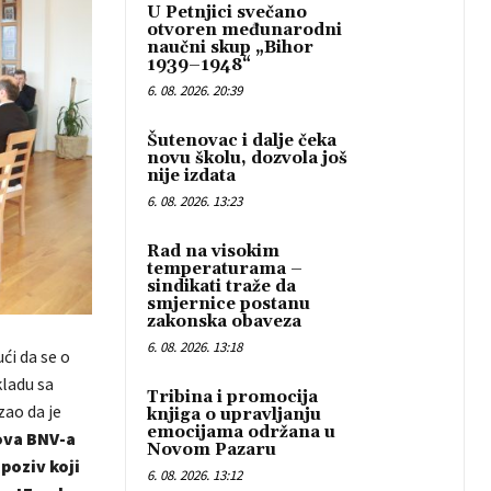
U Petnjici svečano
otvoren međunarodni
naučni skup „Bihor
1939–1948“
6. 08. 2026. 20:39
Šutenovac i dalje čeka
novu školu, dozvola još
nije izdata
6. 08. 2026. 13:23
Rad na visokim
temperaturama –
sindikati traže da
smjernice postanu
zakonska obaveza
6. 08. 2026. 13:18
ći da se o
kladu sa
Tribina i promocija
zao da je
knjiga o upravljanju
emocijama održana u
ova BNV-a
Novom Pazaru
poziv koji
6. 08. 2026. 13:12