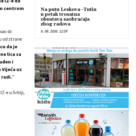
e IZ-e da
jim centrom
Na putu Leskova–Tutin
u petak trosatna
obustava saobraćaja
zbog radova
kao dr.
6. 08. 2026. 12:59
u od strane
cu da je
ne lica sa
uđen i
 Vijeća uz
 radi.
”
Z-e u Srbiji,