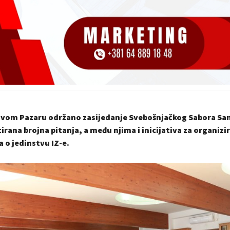
Novom Pazaru održano zasijedanje Svebošnjačkog Sabora Sa
irana brojna pitanja, a među njima i inicijativa za organizi
o jedinstvu IZ-e.