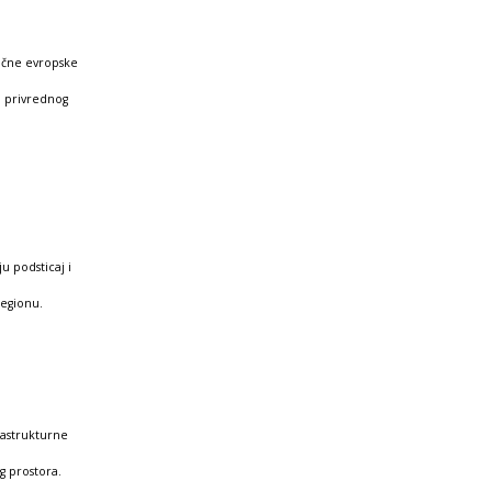
nične evropske
a privrednog
u podsticaj i
regionu.
rastrukturne
g prostora.