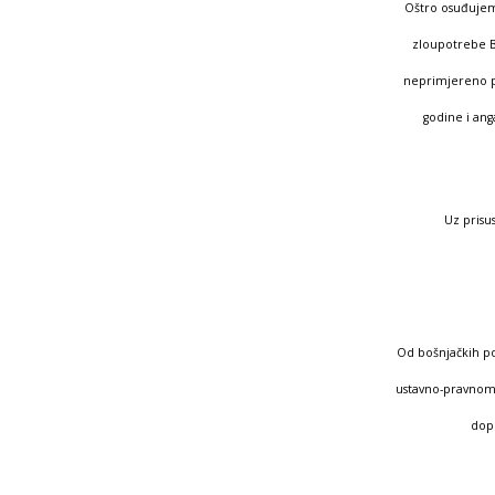
Oštro osuđujemo
zloupotrebe Bo
neprimjereno po
godine i ang
Uz prisu
Od bošnjačkih po
ustavno-pravnom 
dopr