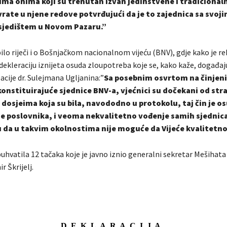
ima onima koji su trenutan izvan jedinstvene i tradicionaln
rate u njene redove potvrđujući da je to zajednica sa svo
 sjedištem u Novom Pazaru.”
ilo riječi i o Bošnjačkom nacionalnom vijeću (BNV), gdje kako je re
dekleraciju iznijeta osuda zloupotreba koje se, kako kaže, događaj
acije dr. Sulejmana Ugljanina:”
Sa posebnim osvrtom na činjeni
onstituirajuće sjednice BNV-a, vjećnici su dočekani od stra
dosjeima koja su bila, navododno u protokolu, taj čin je os
 poslovnika, i veoma nekvalitetno vođenje samih sjednica
 da u takvim okolnostima nije moguće da Vijeće kvalitetno
uhvatila 12 tačaka koje je javno iznio generalni sekretar Mešihata I
 Škrijelj.
D E K L A R A C I J A