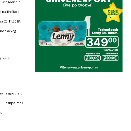
e višegodišnje
 nasilničko i
ća 23.11.2018.
 Bošnjačkog
tijela.
tak razgovora o
đu Bošnjacima i
ju.