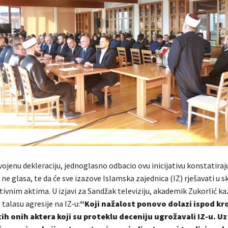
vojenu dekleraciju, jednoglasno odbacio ovu inicijativu konstatiraju
ne glasa, te da će sve izazove Islamska zajednica (IZ) rješavati u s
vnim aktima. U izjavi za Sandžak televiziju, akademik Zukorlić ka
 talasu agresije na IZ-u:
“Koji nažalost ponovo dolazi ispod kr
ih onih aktera koji su proteklu deceniju ugrožavali IZ-u. Uz 