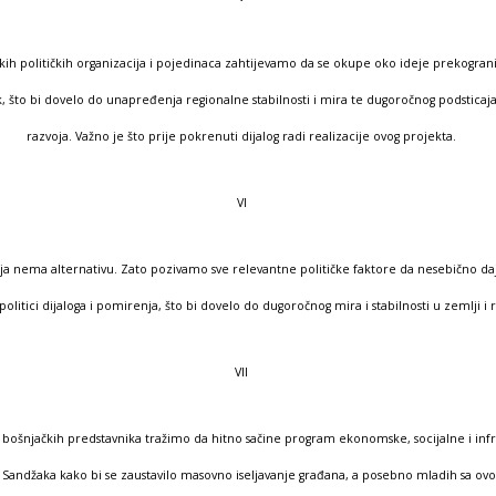
kih političkih organizacija i pojedinaca zahtijevamo da se okupe oko ideje prekogra
k, što bi dovelo do unapređenja regionalne stabilnosti i mira te dugoročnog podsticaj
razvoja. Važno je što prije pokrenuti dijalog radi realizacije ovog projekta.
VI
a nema alternativu. Zato pozivamo sve relevantne političke faktore da nesebično daj
politici dijaloga i pomirenja, što bi dovelo do dugoročnog mira i stabilnosti u zemlji i 
VII
 bošnjačkih predstavnika tražimo da hitno sačine program ekonomske, socijalne i inf
je Sandžaka kako bi se zaustavilo masovno iseljavanje građana, a posebno mladih sa ovo