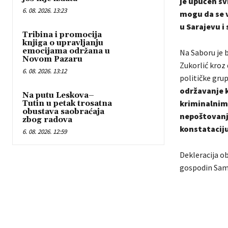
je upućen sv
6. 08. 2026. 13:23
mogu da se v
u Sarajevu i
Tribina i promocija
knjiga o upravljanju
emocijama održana u
Na Saboru je b
Novom Pazaru
Zukorlić kroz 
6. 08. 2026. 13:12
političke grup
održavanje k
Na putu Leskova–
kriminalnim 
Tutin u petak trosatna
obustava saobraćaja
nepoštovanje
zbog radova
konstataciju
6. 08. 2026. 12:59
Dekleracija ob
gospodin Samir