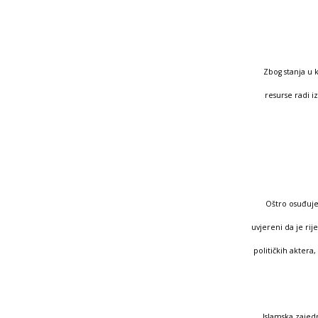
Zbog stanja u 
resurse radi 
Oštro osuđuje
uvjereni da je ri
političkih aktera
Islamska zajedn