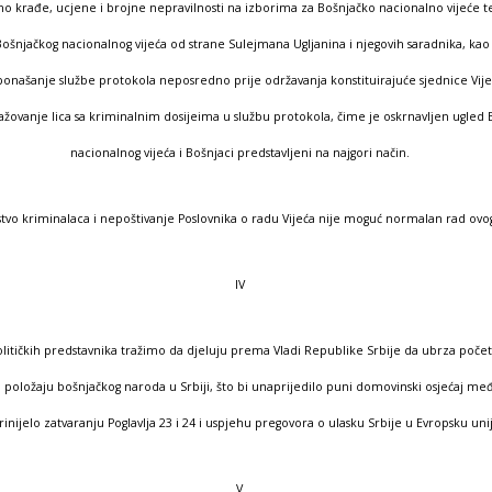
 krađe, ucjene i brojne nepravilnosti na izborima za Bošnjačko nacionalno vijeće t
šnjačkog nacionalnog vijeća od strane Sulejmana Ugljanina i njegovih saradnika, kao i
našanje službe protokola neposredno prije održavanja konstituirajuće sjednice Vije
ažovanje lica sa kriminalnim dosijeima u službu protokola, čime je oskrnavljen ugled
nacionalnog vijeća i Bošnjaci predstavljeni na najgori način.
stvo kriminalaca i nepoštivanje Poslovnika o radu Vijeća nije moguć normalan rad ovog 
IV
litičkih predstavnika tražimo da djeluju prema Vladi Republike Srbije da ubrza poče
položaju bošnjačkog naroda u Srbiji, što bi unaprijedilo puni domovinski osjećaj me
inijelo zatvaranju Poglavlja 23 i 24 i uspjehu pregovora o ulasku Srbije u Evropsku uni
V