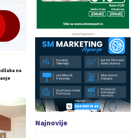
- Advertisement -
ndžaka na
ranje
Najnovije