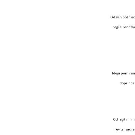
Od svih bošnjač
regije Sandža
Ideja pomirenj
doprinos 
Od legitimnih
revitalizaci