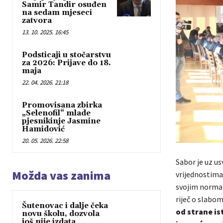
Samir Tandir osuđen
na sedam mjeseci
zatvora
13. 10. 2025. 16:45
Podsticaji u stočarstvu
za 2026: Prijave do 18.
maja
22. 04. 2026. 21:18
Promovisana zbirka
„Selenofil“ mlade
pjesnikinje Jasmine
Hamidović
20. 05. 2026. 22:58
Sabor je uz us
Možda vas zanima
vrijednostima 
svojim normati
riječ o slabom
Šutenovac i dalje čeka
od strane ist
novu školu, dozvola
još nije izdata