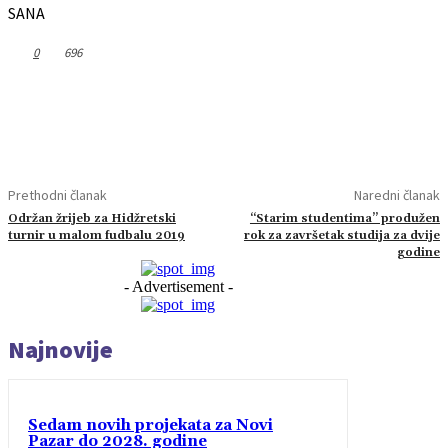
SANA
0
696
Prethodni članak
Naredni članak
Održan žrijeb za Hidžretski
“Starim studentima” produžen
turnir u malom fudbalu 2019
rok za završetak studija za dvije
godine
- Advertisement -
Najnovije
Sedam novih projekata za Novi
Pazar do 2028. godine