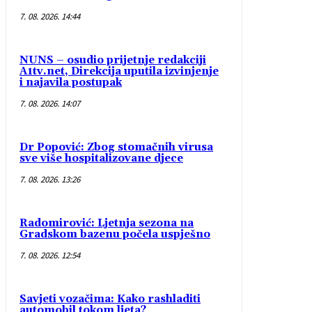
7. 08. 2026. 14:44
NUNS – osudio prijetnje redakciji
A1tv.net, Direkcija uputila izvinjenje
i najavila postupak
7. 08. 2026. 14:07
Dr Popović: Zbog stomačnih virusa
sve više hospitalizovane djece
7. 08. 2026. 13:26
Radomirović: Ljetnja sezona na
Gradskom bazenu počela uspješno
7. 08. 2026. 12:54
Savjeti vozačima: Kako rashladiti
automobil tokom ljeta?