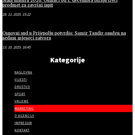
Mala matura 2026: Osmaci od 1. decembra biraju treći
predmet za završni ispit
28. 11. 2025. 15:22
Osnovni sud u Prijepolju potvrdio: Samir Tandir osuđen na
sedam mjeseci zatvora
13. 10. 2025. 16:45
Kategorije
NASLOVNA
VIJESTI
DRUŠTVO
SPORT
VRIJEME
MARKETING
O AGENCIJI
IMPRESUM
KONTAKT