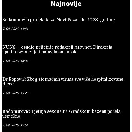
Najnovije
Sedam novih projekata za Novi Pazar do 2028. godine
7. 08. 2026. 14:44
NUNS – osudio prijetnje redakciji A1tv.net, Direkcija
uputila izvinjenje i najavila postupak
7. 08. 2026. 14:07
Dr Popović: Zbog stomačnih virusa sve više hospitalizovane
djece
7. 08. 2026. 13:26
Radomirović: Ljetnja sezona na Gradskom bazenu počela
uspješno
7. 08. 2026. 12:54