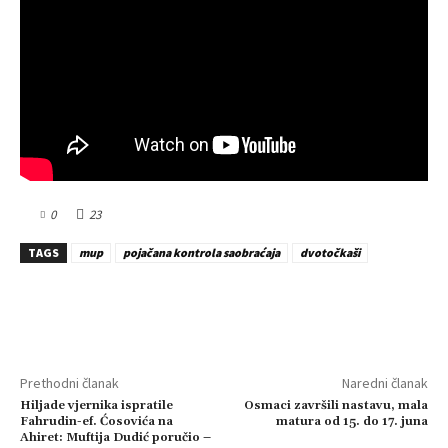
0
23
TAGS
mup
pojačana kontrola saobraćaja
dvotočkaši
Prethodni članak
Naredni članak
Hiljade vjernika ispratile
Osmaci završili nastavu, mala
Fahrudin-ef. Ćosovića na
matura od 15. do 17. juna
Ahiret: Muftija Dudić poručio –