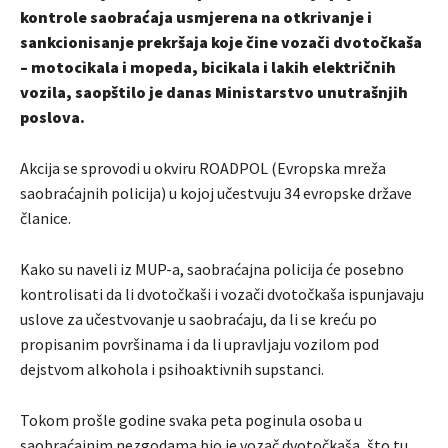
kontrole saobraćaja usmjerena na otkrivanje i
sankcionisanje prekršaja koje čine vozači dvotočkaša
– motocikala i mopeda, bicikala i lakih električnih
vozila, saopštilo je danas Ministarstvo unutrašnjih
poslova.
Akcija se sprovodi u okviru ROADPOL (Evropska mreža
saobraćajnih policija) u kojoj učestvuju 34 evropske države
članice.
Kako su naveli iz MUP-a, saobraćajna policija će posebno
kontrolisati da li dvotočkaši i vozači dvotočkaša ispunjavaju
uslove za učestvovanje u saobraćaju, da li se kreću po
propisanim površinama i da li upravljaju vozilom pod
dejstvom alkohola i psihoaktivnih supstanci.
Tokom prošle godine svaka peta poginula osoba u
saobraćajnim nezgodama bio je vozač dvotočkaša, što tu