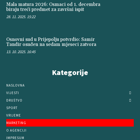
Mala matura 2026: Osmaci od 1. decembra
biraju treći predmet za završni ispit
28. 11. 2025. 15:22
Osnovni sud u Prijepolju potvrdio: Samir
Tandir osuđen na sedam mjeseci zatvora
13. 10. 2025. 16:45
Kategorije
NASLOVNA
VIJESTI
DRUŠTVO
SPORT
VRIJEME
MARKETING
O AGENCIJI
IMPRESUM