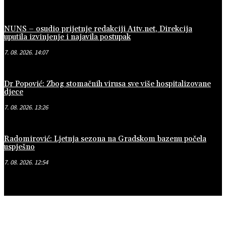
NUNS – osudio prijetnje redakciji A1tv.net, Direkcija
uputila izvinjenje i najavila postupak
7. 08. 2026. 14:07
Dr Popović: Zbog stomačnih virusa sve više hospitalizovane
djece
7. 08. 2026. 13:26
Radomirović: Ljetnja sezona na Gradskom bazenu počela
uspješno
7. 08. 2026. 12:54