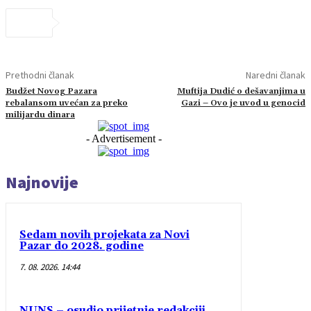
Prethodni članak
Naredni članak
Budžet Novog Pazara
Muftija Dudić o dešavanjima u
rebalansom uvećan za preko
Gazi – Ovo je uvod u genocid
milijardu dinara
- Advertisement -
Najnovije
Sedam novih projekata za Novi
Pazar do 2028. godine
7. 08. 2026. 14:44
NUNS – osudio prijetnje redakciji