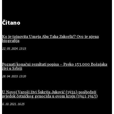
Čitano
Ko je tajnovita Umeja Abu Taha Zukorlić? Ovo je njena
biografija
22. 05. 2024. 13:15
Poznati konačni rezultati popisa – Preko 153.000 Bošnjaka
živi u Srbiji
28. 04. 2023. 13:20
U Novoj Varoši živi Šukrija Juković (1924)-posljednji
svjedok četničkog genocida u ovom kraju (1941-1945)
6. 10. 2021. 16:25