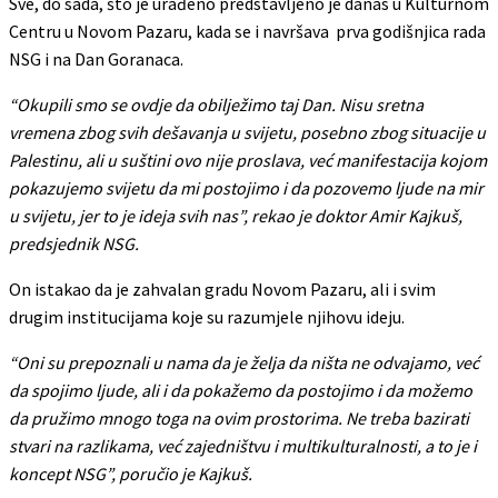
Sve, do sada, što je urađeno predstavljeno je danas u Kulturnom
Centru u Novom Pazaru, kada se i navršava prva godišnjica rada
NSG i na Dan Goranaca.
“Okupili smo se ovdje da obilježimo taj Dan. Nisu sretna
vremena zbog svih dešavanja u svijetu, posebno zbog situacije u
Palestinu, ali u suštini ovo nije proslava, već manifestacija kojom
pokazujemo svijetu da mi postojimo i da pozovemo ljude na mir
u svijetu, jer to je ideja svih nas”, rekao je doktor Amir Kajkuš,
predsjednik NSG.
On istakao da je zahvalan gradu Novom Pazaru, ali i svim
drugim institucijama koje su razumjele njihovu ideju.
“Oni su prepoznali u nama da je želja da ništa ne odvajamo, već
da spojimo ljude, ali i da pokažemo da postojimo i da možemo
da pružimo mnogo toga na ovim prostorima. Ne treba bazirati
stvari na razlikama, već zajedništvu i multikulturalnosti, a to je i
koncept NSG”, poručio je Kajkuš.