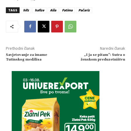
TAGS
hifz
hafize
Aiša
Fatima
Pačariz
Prethodni članak
Naredni članak
Savjetovanje za imame
„I ja se pitam“: Sutra o
Tutinskog medžlisa
ženskom preduzetništvu