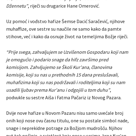
Džennetu”
, riječi su drugarice Hane Omerović.
Uz pomoć i vođstvo hafize Šemse Dacić Saračević, njihove
muhaffize, ove sestre su naučile ne samo kako da pamte
stihove, već i kako da osnuje život na temeljima Božje riječi.
“Prije svega, zahvaljujem se Uzvišenom Gospodaru koji nam
je omogućio i podario snage da hifz završimo pred
komisijom. Zahvljujemo se Školi Kur'ana, članovima
komisije, koji su nas u prethodnih 15 dana preslušavali,
muhafizima koji su nas podržavali i roditeljima koji su nam
usadili ljubav prema
Kur'anu i odgojili u tom duhu”
,
podvukle su sestre Aiša i Fatma Pačariz iz Novog Pazara.
Dvije nove hafize u Novom Pazaru nisu samo uvećale broj
onih koji nose ovu časnu titulu, one su postale simbol nade,
snage i neprekidne potrage za Božjom mudrošću. Njihov
put tek počinje, a svjetlost koju nose u srcima, kroz Kur'an,