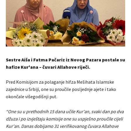
Sestre Aiša i Fatma Pačariz iz Novog Pazara postale su
hafize Kur'ana – čuvari Allahove riječi.
Pred Komisijom za polaganje hifza Mešihata Islamske
zajednice u Srbiji, one su proučile posljednje ajete i tako
okončale višegodišnji put.
“One su u prethodnih 15 dana učile Kur'an, svaki dan po dva
džuza i po izvještaju komisije one su uspješno proučile cijeli
Kur'an. Danas dobijamo 31 verifikovanog čuvara Allahove