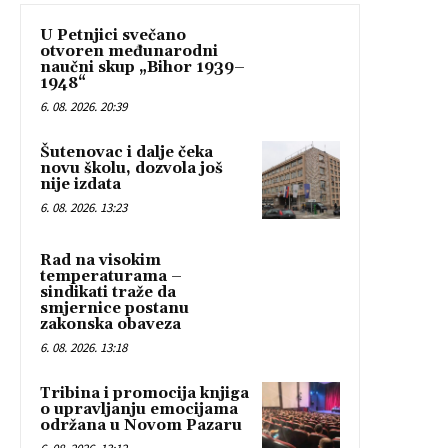
U Petnjici svečano
otvoren međunarodni
naučni skup „Bihor 1939–
1948“
6. 08. 2026. 20:39
Šutenovac i dalje čeka
novu školu, dozvola još
nije izdata
6. 08. 2026. 13:23
Rad na visokim
temperaturama –
sindikati traže da
smjernice postanu
zakonska obaveza
6. 08. 2026. 13:18
Tribina i promocija knjiga
o upravljanju emocijama
održana u Novom Pazaru