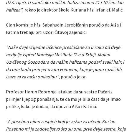
dž.š. riječi. U sandžaku muških hafiza imamo 21 i 10 ženskih
hafizaa”
, rekao je direktor škole Kur'ana hfz. Irfan ef. Malić.
Član komisije hfz. Sabahudin Jerebičanin poručio da Aiša i
Fatma trebaju biti uzori čitavoj zajendici.
“Naše dvije vrijedne učenice preslušane su u roku od dvije
nedjelje ispred Komisije Mešihata IZ-e u Srbiji. Molim
Uzvišenog Gospodara da našim hafizama podari svaki hair, i
da one budu primjer ovom vremenu, koje je puno različitih
izazova za našu omladinu”
, poručio je on.
Profesor Harun Rebronja istakao da su sestre Pačariz
primjer lijepog ponašanja, te da mu je bila čast da je imao
prilike, kako je dodao, da upozna Aišu i Fatmu.
“A posebno njihov uspjeh koji je vežan za učenje
Kur'an.
Posebno mi je zadovoljstvo što su one, prve dvije sestre, koje