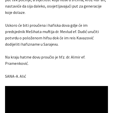
nastaviće da sija daleko, osvjetljavajući put za generacije
koje dolaze.
Uskoro će biti proučena i hafiska dova gdje će im
predsjednik Mešihata muftija dr. Mevlud ef. Dudić uručiti
potvrdu o položenom hifsu dok će im reis Kavazović
dodijeliti hafizname u Sarajevu.
Na kraju hatme dovu proučio je hfz. dr. Almir ef.
Pramenković.
SANA-A. Alić