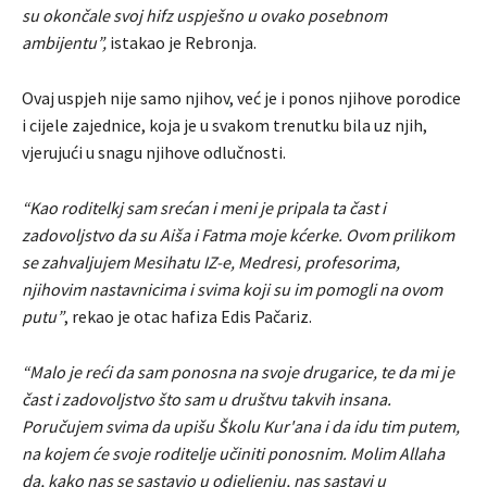
su okončale svoj hifz uspješno u ovako posebnom
ambijentu”,
istakao je Rebronja.
Ovaj uspjeh nije samo njihov, već je i ponos njihove porodice
i cijele zajednice, koja je u svakom trenutku bila uz njih,
vjerujući u snagu njihove odlučnosti.
“Kao roditelkj sam srećan i meni je pripala ta čast i
zadovoljstvo da su Aiša i Fatma moje kćerke. Ovom prilikom
se zahvaljujem Mesihatu IZ-e, Medresi, profesorima,
njihovim nastavnicima i svima koji su im pomogli na ovom
putu”
, rekao je otac hafiza Edis Pačariz.
“Malo je reći da sam ponosna na svoje drugarice, te da mi je
čast i zadovoljstvo što sam u društvu takvih insana.
Poručujem svima da upišu Školu Kur'ana i da idu tim putem,
na kojem će svoje roditelje učiniti ponosnim. Molim Allaha
da, kako nas se sastavio u odjeljenju, nas sastavi u