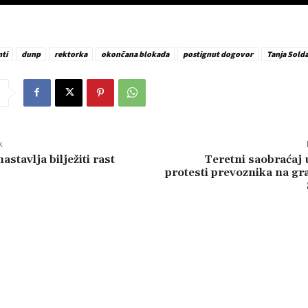
ti
dunp
rektorka
okončana blokada
postignut dogovor
Tanja Sold
k
astavlja bilježiti rast
Teretni saobraćaj 
protesti prevoznika na g