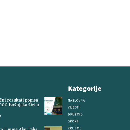
Kategorije
ni rezultati popisa
NASLOVNA
000 Bošnjaka živi u
VIJESTI
DRUŠTVO
0
SPORT
VRIJEME
ita Umeja Abu Taha