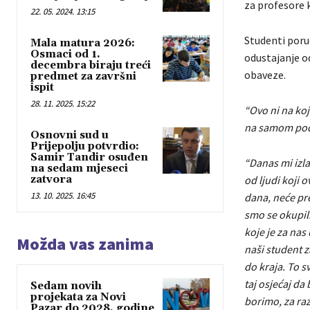
za profesore 
22. 05. 2024. 13:15
Studenti poruč
Mala matura 2026:
Osmaci od 1.
odustajanje o
decembra biraju treći
obaveze.
predmet za završni
ispit
28. 11. 2025. 15:22
“Ovo ni na koj
na samom počet
Osnovni sud u
Prijepolju potvrdio:
Samir Tandir osuđen
“Danas mi izl
na sedam mjeseci
zatvora
od ljudi koji o
13. 10. 2025. 16:45
dana, neće pres
smo se okupili
koje je za nas
Možda vas zanima
naši student z
do kraja. To s
taj osjećaj da
Sedam novih
projekata za Novi
borimo, za razl
Pazar do 2028. godine