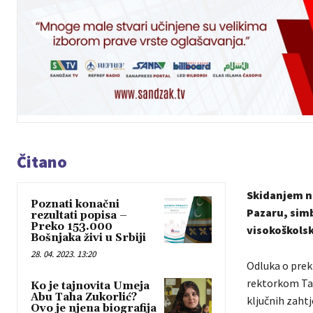
Čitano
Skidanjem n
Poznati konačni
Pazaru, sim
rezultati popisa –
Preko 153.000
visokoškols
Bošnjaka živi u Srbiji
28. 04. 2023. 13:20
Odluka o prek
rektorkom Tan
Ko je tajnovita Umeja
Abu Taha Zukorlić?
ključnih zaht
Ovo je njena biografija