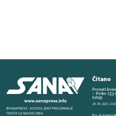
Čitano
Poznati konač
– Preko 153.
Srbiji
28. 04. 2023. 13:2
©SANAPRESS - DOZVOLJENO PREUZIMANJE
TEKSTA UZ NAVOD LINKA
Ko je tajnov