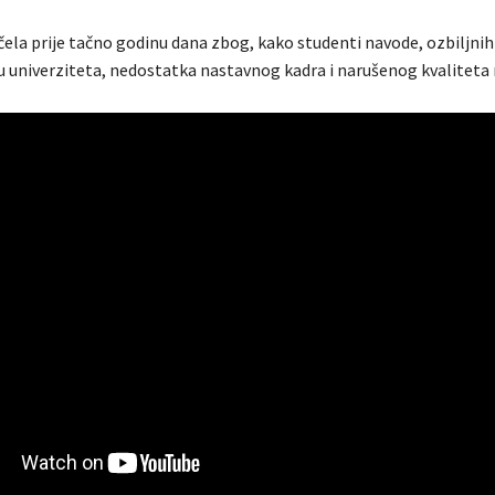
čela prije tačno godinu dana zbog, kako studenti navode, ozbiljni
u univerziteta, nedostatka nastavnog kadra i narušenog kvaliteta 