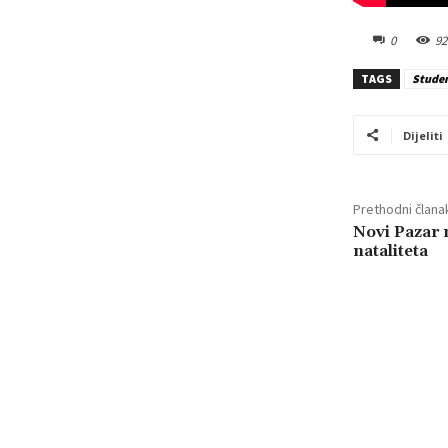
0
92
TAGS
Studen
Dijeliti
Prethodni člana
Novi Pazar n
nataliteta