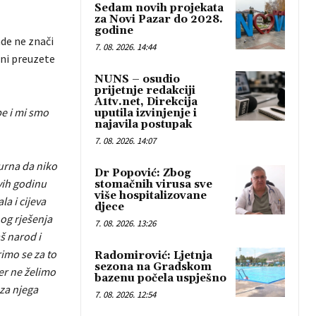
Sedam novih projekata
za Novi Pazar do 2028.
godine
ade ne znači
7. 08. 2026. 14:44
uni preuzete
NUNS – osudio
prijetnje redakciji
A1tv.net, Direkcija
be i mi smo
uputila izvinjenje i
najavila postupak
7. 08. 2026. 14:07
urna da niko
Dr Popović: Zbog
ovih godinu
stomačnih virusa sve
više hospitalizovane
la i cijeva
djece
nog rješenja
7. 08. 2026. 13:26
š narod i
imo se za to
Radomirović: Ljetnja
sezona na Gradskom
jer ne želimo
bazenu počela uspješno
 za njega
7. 08. 2026. 12:54