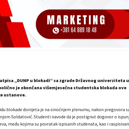
atpisa „DUNP u blokadi“ sa zgrade Državnog univerziteta
bolično je okončana višemjesečna studentska blokada ove
ke ustanove.
idu blokade donijeta je na sinoćnjem plenumu, nakon pregovora 
jom Soldatović. Studenti navode da je postignut dogovor o ispun
jeva, među kojima su povratak ispisanih studenata, kao i raspisiva