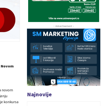
- Advertisement -
 u Novom
sa novom
Najnovije
jenju
nje konkursa