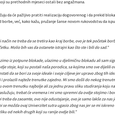
koji su prethodnih mjeseci ostali bez angažmana.
uju da će pažljivo pratiti realizaciju dogovorenog i da prekid blok
d borbe, već, kako kažu, pružanje šanse novom rukovodstvu da isp
i način ne treba da se tretira kao kraj borbe, ovo je tek početak bor
ku. Molio bih vas da ostanete istrajni kao što ste i bili do sad.”
azimo iz potpune blokade, ulazimo u djelimičnu blokadu ali sam sig
vdje stoje, koji su postali naša porodica, sa kojima smo sve dijelili 
tati da se bori za svoje ideale i svoje ciljeve jer upravo zbog tih idea
 i prolazili najteže trenutke zajedno. Mi smo došli do nekog trenut
 u ovom trenutku najbolje ali za jednu pravu sliku studiranja koju na
aslužuju, trebat će vremena i mi smo spremni da ovdje stojimo i bor
vi treba da zaoamte, ovo nije odustajanje, ovo je samo lakše za nas 
 bi se možda ovaj Univerzitet sutra ugasio zbog nas jer se mi iskreno
iku od nekih drugih koji su ranije ovdje bili.”