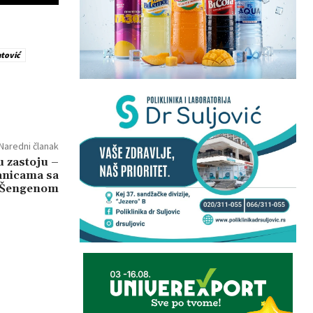
atović
Naredni članak
u zastoju –
ranicama sa
Šengenom