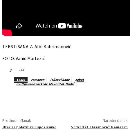
TEKST: SANA-A. Alić-Kahrimanović
FOTO: Vahid Murtezić
0
144
TAGS
ramazan
lejletul kadr
zekat
muftija sandžački dr. Mevlud ef. Dudić
Prethodni članak
Naredni članak
Iftar za polaznike i uposlenike
Nedžad ef. Hasanović: Ramazan