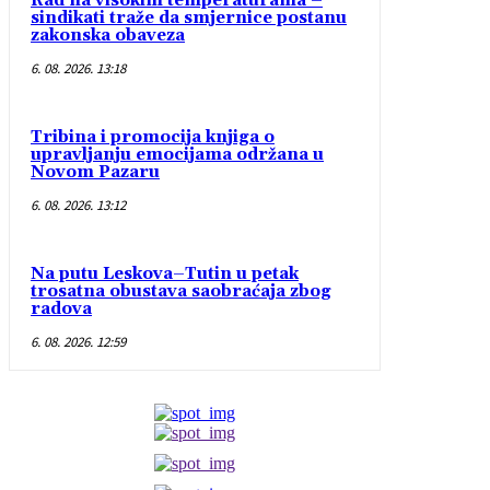
Rad na visokim temperaturama –
sindikati traže da smjernice postanu
zakonska obaveza
6. 08. 2026. 13:18
Tribina i promocija knjiga o
upravljanju emocijama održana u
Novom Pazaru
6. 08. 2026. 13:12
Na putu Leskova–Tutin u petak
trosatna obustava saobraćaja zbog
radova
6. 08. 2026. 12:59