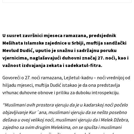
U susret završnici mjeseca ramazana, predsjednik
Mešihata Islamske zajednice u Srbiji, muftija sandžački
Mevlud Dudić
, uputio je snažnu i sadržajnu poruku
vjernicima, naglašavajući duhovni značaj 27. noći, kao i
važnost izdvajanja zekata i sadekatul-fitra.
Govoreći o 27. noći ramazana, Lejletul-kadru – noći vrednijoj od
hiljadu mjeseci, muftija Dudić istakao je da ona predstavlja
vrhunac duhovne obnove i priliku za duboku introspekciju.
“Muslimani ovih prostora vjeruju da je u kadarskoj noći počelo
objavljivanje Kur´ana, muslimani vjeruju da se nešto posebno
dešava u ovoj velikoj noći, muslimani vjeruju da i Melek Džebra,
zajedno sa svim drugim Melekima, on se spušta i muslimani