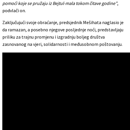
pomoći koje se pružaju iz Bejtul-mala tokom čitave godine”
,
podvlači on.
Zaključujući svoje obraćanje, predsjednik Mešihata naglasio je
da ramazan, a posebno njegove posljednje noći, predstavljaju
priliku za trajnu promjenu i izgradnju boljeg društva
zasnovanog na vjeri, solidarnosti i međusobnom poštovanju.