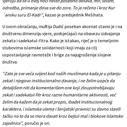
vjeruju da se u ovoj noći nešto posebno dešava, mir, selam,
odredba, primanje dova sve do zore. To je rečeno i kroz Kur
´ansku suru El-Kadr”
, kazao je predsjednik Mešihata.
U svom obraćanju, muftija Dudić poseban akcenat stavio je i na
društvenu dimenziju vjere, podsjećajući na obavezu izdvajanja
zekata i sadekatul-fitra. Kako je istakao, riječ je o temeljnim
stubovima islamske solidarnosti koji imaju za cilj
uspostavljanje ravnoteže i brige za najugroženije slojeve
društva.
“Zato je sve veća svijest kod naših muslimana kada je u pitanju
zekat i njegovo institucionalno davanje, i ne želim uopće da
detaljišem niti da komentarišem one koji zloupotrebljavaju
zekat i sadekatul-fitr kroz razne humanitarne aktivnosti, već
želim da kažem da je zekat propis, ibadet institucionalnog
karaktera, i islamska ulema i šerijatski pravnici su davno stavili
tačku na to da se mora davati kroz bejtul-mal i blokove Islamske
zajednice”
, poručio je on.