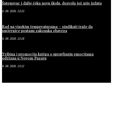
Šutenovac i dalje čeka novu školu, dozvola još nije izdata
6. 08. 2026. 13:23
Rad na visokim temperaturama – sindikati traže da
smjernice postanu zakonska obaveza
6. 08. 2026. 13:18
Tribina i promocija knjiga o upravljanju emocijama
održana u Novom Pazaru
6. 08. 2026. 13:12