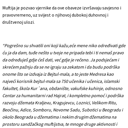
Muftija je pozvao vjernike da ove obaveze izvršavaju savjesno i
pravovremeno, uz svijest o njihovoj dubokoj duhovnoj i
društvenoj ulozi.
“Pogrešno su shvatili oni koji kažu,eće mene niko određivati gde
ću ja da dam, tuđe nešto u tvoje ne pripada tebi i ti nemaš pravo
da određuješ gdje ćeš dati, već gdje je rečeno. Ja podsjećam i
skrećem pažnju da se ne igraju sa zekatom i da budu podrška
onome što se izdvaja iz Bejtul-mala, a to jeste Medresa kao
najveći korisnik bejtul-mala sa 750 učenika i učenica, islamski
fakultet, škola Kur´ana, obdanište, vakufske kuhinje, odnosno
Centar za humanitarni rad Hajrat, i kompletno pomoć i podrška
razvoju džemata Kraljevu, Kragujevcu, Loznici, Velikom Ritu,
Beočinu, Adice, Somboru, Novome Sadu, Subotici u Beogradu i
okolo Beograda u džematima i nekim drugim džematima na
prostoru sandžačkog muftijstva, te mnoge druge aktivnosti i