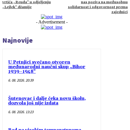
vrtića „Reuda“ u odjeljenju
nas poziva na međusobnu
„Lejlek“ džamije
solidarnost i odgovornost prema
zajednici
- Advertisement -
Najnovije
U Petnjici svečano otvoren
međunarodni naučni skup „Bihor
1939–1948“
6. 08. 2026. 20:39
Šutenovac i dalje čeka novu školu,
dozvola još nije izdata
6. 08. 2026. 13:23