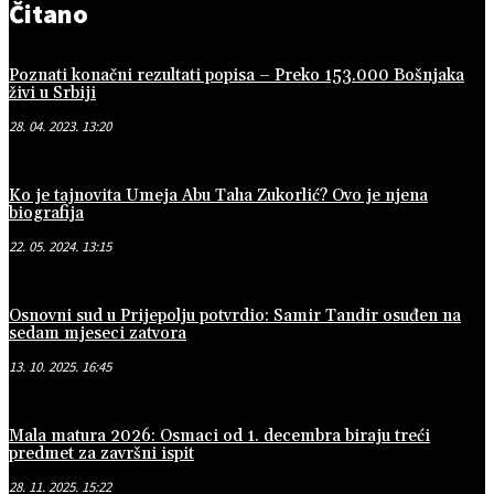
Čitano
Poznati konačni rezultati popisa – Preko 153.000 Bošnjaka
živi u Srbiji
28. 04. 2023. 13:20
Ko je tajnovita Umeja Abu Taha Zukorlić? Ovo je njena
biografija
22. 05. 2024. 13:15
Osnovni sud u Prijepolju potvrdio: Samir Tandir osuđen na
sedam mjeseci zatvora
13. 10. 2025. 16:45
Mala matura 2026: Osmaci od 1. decembra biraju treći
predmet za završni ispit
28. 11. 2025. 15:22