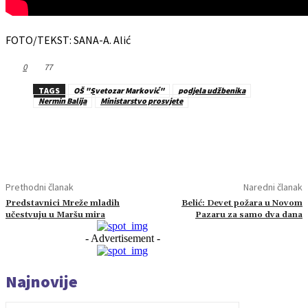
FOTO/TEKST: SANA-A. Alić
0
77
TAGS
OŠ "Svetozar Marković"
podjela udžbenika
Nermin Balija
Ministarstvo prosvjete
Prethodni članak
Naredni članak
Predstavnici Mreže mladih
Belić: Devet požara u Novom
učestvuju u Maršu mira
Pazaru za samo dva dana
- Advertisement -
Najnovije