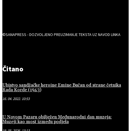
©SANAPRESS - DOZVOLJENO PREUZIMANJE TEKSTA UZ NAVOD LINKA
Čitano
Ubistvo sandžačke heroine Emine Bučan od strane četnika
Rada Korde (1943)
16. 04. 2022. 10:53
U Novom Pazaru obilježen Međunarodni dan muzeja:
Muzeji kao most između podjela
19. 05. 2026. 13:13