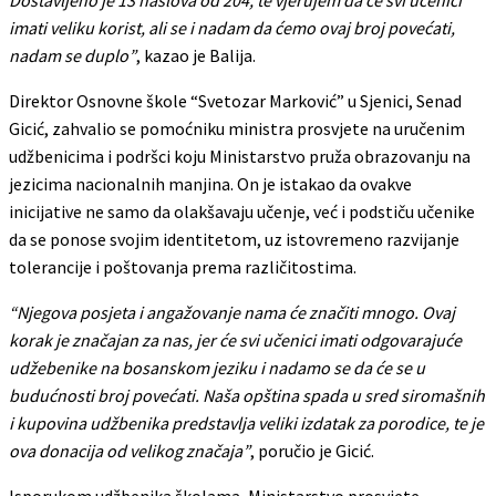
imati veliku korist, ali se i nadam da ćemo ovaj broj povećati,
nadam se duplo”
, kazao je Balija.
Direktor Osnovne škole “Svetozar Marković” u Sjenici, Senad
Gicić, zahvalio se pomoćniku ministra prosvjete na uručenim
udžbenicima i podršci koju Ministarstvo pruža obrazovanju na
jezicima nacionalnih manjina. On je istakao da ovakve
inicijative ne samo da olakšavaju učenje, već i podstiču učenike
da se ponose svojim identitetom, uz istovremeno razvijanje
tolerancije i poštovanja prema različitostima.
“Njegova posjeta i angažovanje nama će značiti mnogo. Ovaj
korak je značajan za nas, jer će svi učenici imati odgovarajuće
udžebenike na bosanskom jeziku i nadamo se da će se u
budućnosti broj povećati. Naša opština spada u sred siromašnih
i kupovina udžbenika predstavlja veliki izdatak za porodice, te je
ova donacija od velikog značaja”
, poručio je Gicić.
Isporukom udžbenika školama, Ministarstvo prosvjete