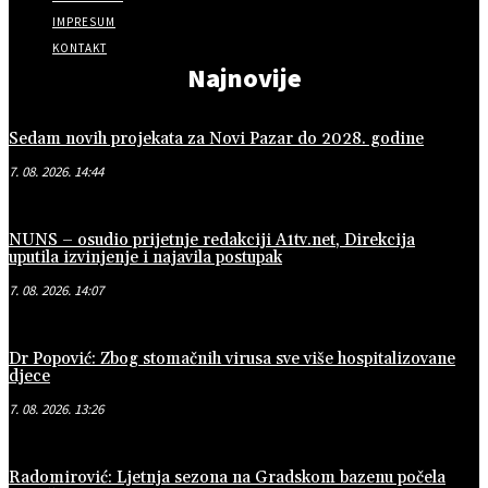
IMPRESUM
KONTAKT
Najnovije
Sedam novih projekata za Novi Pazar do 2028. godine
7. 08. 2026. 14:44
NUNS – osudio prijetnje redakciji A1tv.net, Direkcija
uputila izvinjenje i najavila postupak
7. 08. 2026. 14:07
Dr Popović: Zbog stomačnih virusa sve više hospitalizovane
djece
7. 08. 2026. 13:26
Radomirović: Ljetnja sezona na Gradskom bazenu počela