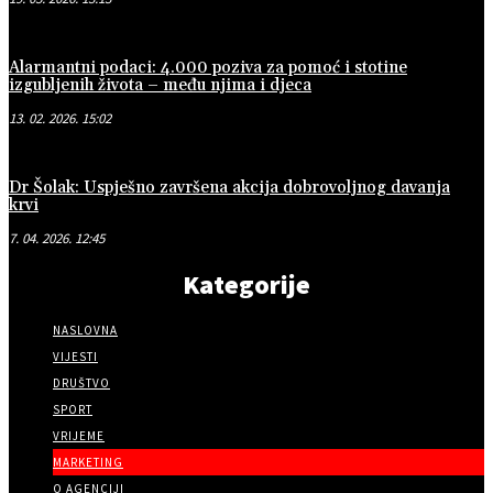
Alarmantni podaci: 4.000 poziva za pomoć i stotine
izgubljenih života – među njima i djeca
13. 02. 2026. 15:02
Dr Šolak: Uspješno završena akcija dobrovoljnog davanja
krvi
7. 04. 2026. 12:45
Kategorije
NASLOVNA
VIJESTI
DRUŠTVO
SPORT
VRIJEME
MARKETING
O AGENCIJI