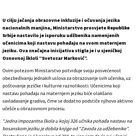
U cilju jačanja obrazovne inkluzije i očuvanja jezika
nacionalnih manjina, Ministarstvo prosvjete Republike
Srbije nastavilo je isporuku udžbenika namenjenih
učenicima koji nastavu pohađaju na svom maternjem
jeziku. Ova značajna inicijativa stigla je i u sjeničkoj
Osnovnoj škloli “Svetozar Marković”.
Ovim potezom Ministarstvo potvrđuje svoju posvećenost
obezbeđivanju jednakih uslova za obrazovanje svih učenika, uz
poštovanje jezičke i kulturne raznolikosti. Učenicima koji
nastavu pohađaju na maternjem jeziku biće olakšano
savladavanje gradiva, čime se dodatno podstiče njihovo aktivno
učešće u obrazovnom procesu.
“Jedna impozantna škola u kojoj 326 učnika pohađa nastavu na
bosanskom jeziku je dobila knjige od “Zavoda za udžebenike”.
Dostavljeno je 13 naslova od 204, te vjerujem da će svi učenici