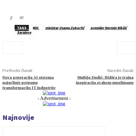
0
60
TAGS
BiH.
ministar Usame Zukorlić
premijer Nermin Nikšić
Sarajevo
Prethodni članak
Naredni članak
Nova generacija AI sistema
Muftija Dudić: Hidžra je trajna
najavljuje potpunu
inspiracija svakom muslimanu
transformaciju IT industrije
- Advertisement -
Najnovije