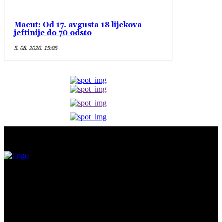
Macut: Od 17. avgusta 18 lijekova
jeftinije do 70 odsto
5. 08. 2026. 15:05