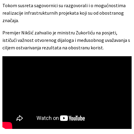
​Tokom susreta sagovornici su razgovorali i o mogućnostima
realizacije infrastrukturnih projekata koji su od obostranog
značaja.
​Premijer Nikšić zahvalio je ministru Zukorliću na posjeti,
ističući važnost otvorenog dijaloga i međusobnog uvažavanja s
ciljem ostvarivanja rezultata na obostranu korist.