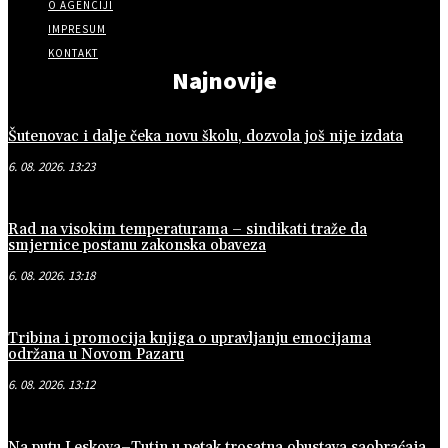
O AGENCIJI
IMPRESUM
KONTAKT
Najnovije
Šutenovac i dalje čeka novu školu, dozvola još nije izdata
6. 08. 2026. 13:23
Rad na visokim temperaturama – sindikati traže da
smjernice postanu zakonska obaveza
6. 08. 2026. 13:18
Tribina i promocija knjiga o upravljanju emocijama
održana u Novom Pazaru
6. 08. 2026. 13:12
Na putu Leskova–Tutin u petak trosatna obustava saobraćaja