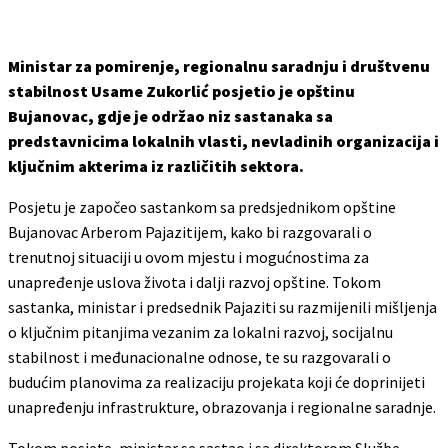
Ministar za pomirenje, regionalnu saradnju i društvenu
stabilnost Usame Zukorlić posjetio je opštinu
Bujanovac, gdje je održao niz sastanaka sa
predstavnicima lokalnih vlasti, nevladinih organizacija i
ključnim akterima iz različitih sektora.
Posjetu je započeo sastankom sa predsjednikom opštine
Bujanovac Arberom Pajazitijem, kako bi razgovarali o
trenutnoj situaciji u ovom mjestu i mogućnostima za
unapređenje uslova života i dalji razvoj opštine. Tokom
sastanka, ministar i predsednik Pajaziti su razmijenili mišljenja
o ključnim pitanjima vezanim za lokalni razvoj, socijalnu
stabilnost i međunacionalne odnose, te su razgovarali o
budućim planovima za realizaciju projekata koji će doprinijeti
unapređenju infrastrukture, obrazovanja i regionalne saradnje.
Tokom posjete, ministar se sastao i sa direktorom Službe