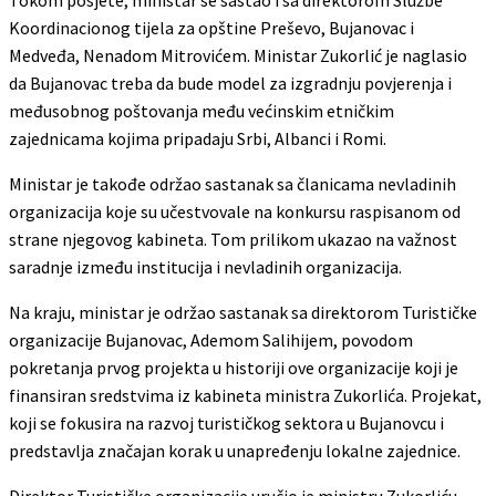
Koordinacionog tijela za opštine Preševo, Bujanovac i
Medveđa, Nenadom Mitrovićem. Ministar Zukorlić je naglasio
da Bujanovac treba da bude model za izgradnju povjerenja i
međusobnog poštovanja među većinskim etničkim
zajednicama kojima pripadaju Srbi, Albanci i Romi.
Ministar je takođe održao sastanak sa članicama nevladinih
organizacija koje su učestvovale na konkursu raspisanom od
strane njegovog kabineta. Tom prilikom ukazao na važnost
saradnje između institucija i nevladinih organizacija.
Na kraju, ministar je održao sastanak sa direktorom Turističke
organizacije Bujanovac, Ademom Salihijem, povodom
pokretanja prvog projekta u historiji ove organizacije koji je
finansiran sredstvima iz kabineta ministra Zukorlića. Projekat,
koji se fokusira na razvoj turističkog sektora u Bujanovcu i
predstavlja značajan korak u unapređenju lokalne zajednice.
Direktor Turističke organizacije uručio je ministru Zukorliću