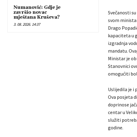
Numanović: Gdje je
završio novac
Svečanosti su 
mještana Kruševa?
svom ministar
3. 08. 2026. 14:37
Drago Popadić
kapaciteta u g
izgradnja vod
mandatu. Ovaj
Ministar je ob
Stanovnici ovo
omogućiti bolj
Uslijedila je 
Ova posjeta di
doprinose jača
centar u Velik
služiti potreb
godine.