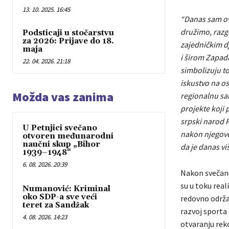
13. 10. 2025. 16:45
“Danas sam ov
družimo, razg
Podsticaji u stočarstvu
za 2026: Prijave do 18.
zajedničkim d
maja
i širom Zapadn
22. 04. 2026. 21:18
simbolizuju t
iskustvo na os
Možda vas zanima
regionalnu sar
projekte koji 
srpski narod 
U Petnjici svečano
nakon njegove 
otvoren međunarodni
naučni skup „Bihor
da je danas vi
1939–1948“
6. 08. 2026. 20:39
Nakon svečanos
su u toku real
Numanović: Kriminal
oko SDP-a sve veći
redovno održav
teret za Sandžak
razvoj sporta
4. 08. 2026. 14:23
otvaranju re