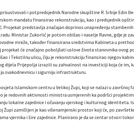
prisustvovali i potpredsjednik Narodne skupštine R. Srbije Edin Đerl
skom mandatu finansirao rekonstrukciju, kao i predsjednik opštin
. Projekat predstavlja značajan doprinos unapređenju stambenih 
radu. Ministar Zukorlić je potom obišao i naselje Ravne, gdje je za
ovodne mreže, također finansirana sredstvima Kabineta u preth
 projekat će značajno poboljšati uslove života stanovnika ovog po
išao i Tekstilnu ulicu, čiju je rekonstrukciju finansirao njegov kabin
g dijela Prijepolja izrazili su zahvalnost na investiciji koja će im, 
u svakodnevnicu i sigurniju infrastrukturu.
i posjeta Islamskom centru u Velikoj Župi, koji se nalazi u završnoj f
o je redovnih aktivnosti ministra usmjerenih ka podršci projektim
nju lokalne zajednice i očuvanju vjerskog i kulturnog identiteta. I
oj Župi zamišljen je kao višenamjenski prostor koji će, po završetk
ama vjernika i šire zajednice. Planirano je da se centar otvori toko