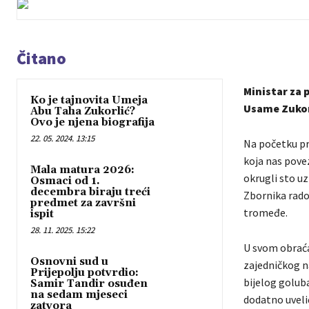
Čitano
Ministar za 
Ko je tajnovita Umeja
Usame Zukorl
Abu Taha Zukorlić?
Ovo je njena biografija
22. 05. 2024. 13:15
Na početku pri
koja nas pove
Mala matura 2026:
okrugli sto uz
Osmaci od 1.
decembra biraju treći
Zbornika rado
predmet za završni
tromeđe.
ispit
28. 11. 2025. 15:22
U svom obraćan
Osnovni sud u
zajedničkog n
Prijepolju potvrdio:
bijelog goluba
Samir Tandir osuđen
na sedam mjeseci
dodatno uveli
zatvora