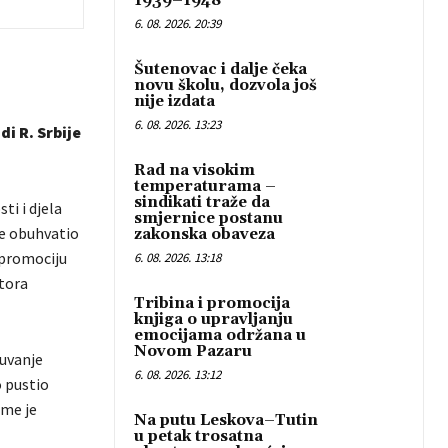
1939–1948“
6. 08. 2026. 20:39
Šutenovac i dalje čeka
novu školu, dozvola još
nije izdata
6. 08. 2026. 13:23
i R. Srbije
Rad na visokim
temperaturama –
sindikati traže da
ti i djela
smjernice postanu
je obuhvatio
zakonska obaveza
i promociju
6. 08. 2026. 13:18
tora
Tribina i promocija
knjiga o upravljanju
emocijama održana u
Novom Pazaru
čuvanje
6. 08. 2026. 13:12
 pustio
ime je
Na putu Leskova–Tutin
u petak trosatna