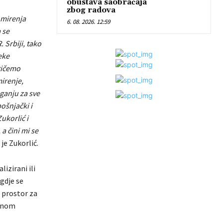
obustava saobraćaja
zbog radova
omirenja
6. 08. 2026. 12:59
 se
 Srbiji, tako
eke
tičemo
mirenje,
aganju za sve
ošnjački i
ukorlić i
a čini mi se
je Zukorlić.
izirani ili
 gdje se
 prostor za
čanom