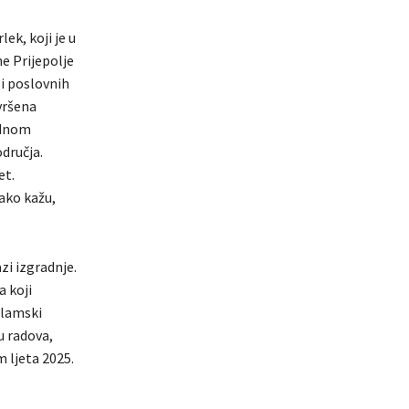
ek, koji je u
e Prijepolje
i poslovnih
vršena
odnom
dručja.
et.
kako kažu,
azi izgradnje.
a koji
slamski
u radova,
m ljeta 2025.