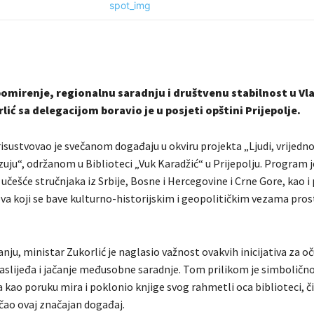
pomirenje, regionalnu saradnju i društvenu stabilnost u Vlad
ić sa delegacijom boravio je u posjeti opštini Prijepolje.
sustvovao je svečanom događaju u okviru projekta „Ljudi, vrijednos
zuju“, održanom u Biblioteci „Vuk Karadžić“ u Prijepolju. Program 
 učešće stručnjaka iz Srbije, Bosne i Hercegovine i Crne Gore, kao 
va koji se bave kulturno-historijskim i geopolitičkim vezama pros
ju, ministar Zukorlić je naglasio važnost ovakvih inicijativa za o
aslijeđa i jačanje međusobne saradnje. Tom prilikom je simbolično
 kao poruku mira i poklonio knjige svog rahmetli oca biblioteci, č
čao ovaj značajan događaj.