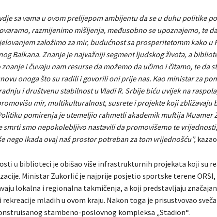
dje sa vama u ovom prelijepom ambijentu da se u duhu politike p
ovaramo, razmijenimo mišljenja, međusobno se upoznajemo, te da
jelovanjem založimo za mir, budućnost sa prosperitetomm kako u R.
og Balkana. Znanje je najvažniji segment ljudskog života, a bibliot
o znanje i čuvaju nam resurse da možemo da učimo i čitamo, te da s
novu onoga što su radili i govorili oni prije nas. Kao ministar za po
adnju i društvenu stabilnost u Vladi R. Srbije biću uvijek na raspol
promovišu mir, multikulturalnost, susrete i projekte koji zbližavaju b
Politiku pomirenja je utemeljio rahmetli akademik muftija Muamer Z
smrti smo nepokolebljivo nastavili da promovišemo te vrijednosti, 
še nego ikada ovaj naš prostor potreban za tom vrijednošću”,
kazao 
ti u biblioteci je obišao više infrastrukturnih projekata koji su real
izacije. Ministar Zukorlić je najprije posjetio sportske terene ORSI,
aju lokalna i regionalna takmičenja, a koji predstavljaju značajan
 i rekreacije mladih u ovom kraju. Nakon toga je prisustvovao sve
konstruisanog stambeno-poslovnog kompleksa „Stadion“.