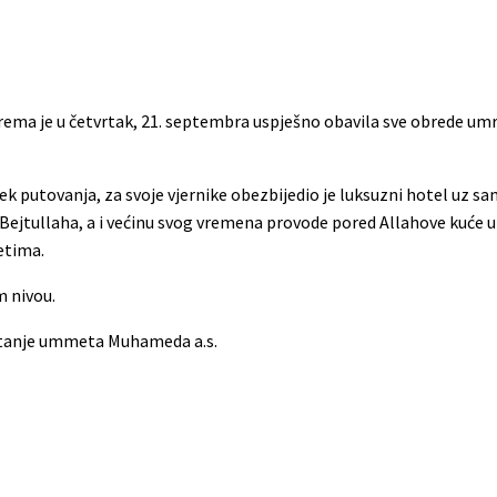
rema je u četvrtak, 21. septembra uspješno obavila sve obrede umr
k putovanja, za svoje vjernike obezbijedio je luksuzni hotel uz s
ejtullaha, a i većinu svog vremena provode pored Allahove kuće u
etima.
 nivou.
i stanje ummeta Muhameda a.s.