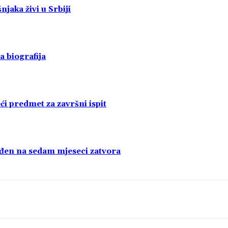
jaka živi u Srbiji
a biografija
i predmet za završni ispit
uđen na sedam mjeseci zatvora