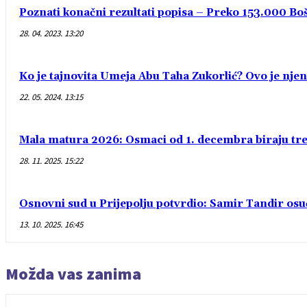
Poznati konačni rezultati popisa – Preko 153.000 Bošn
28. 04. 2023. 13:20
Ko je tajnovita Umeja Abu Taha Zukorlić? Ovo je njen
22. 05. 2024. 13:15
Mala matura 2026: Osmaci od 1. decembra biraju treć
28. 11. 2025. 15:22
Osnovni sud u Prijepolju potvrdio: Samir Tandir os
13. 10. 2025. 16:45
Možda vas zanima