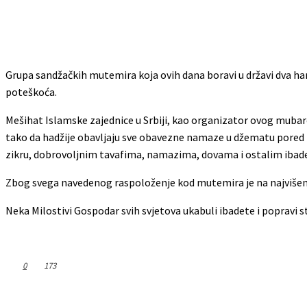
Grupa sandžačkih mutemira koja ovih dana boravi u državi dva ha
poteškoća.
Mešihat Islamske zajednice u Srbiji, kao organizator ovog mubare
tako da hadžije obavljaju sve obavezne namaze u džematu pored B
zikru, dobrovoljnim tavafima, namazima, dovama i ostalim ibad
Zbog svega navedenog raspoloženje kod mutemira je na najvišem
Neka Milostivi Gospodar svih svjetova ukabuli ibadete i poprav
0
173