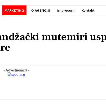
MARKETING
O AGENCIJI
Impresum
Kontakt
Sandžački mutemiri us
mre
- Advertisement -