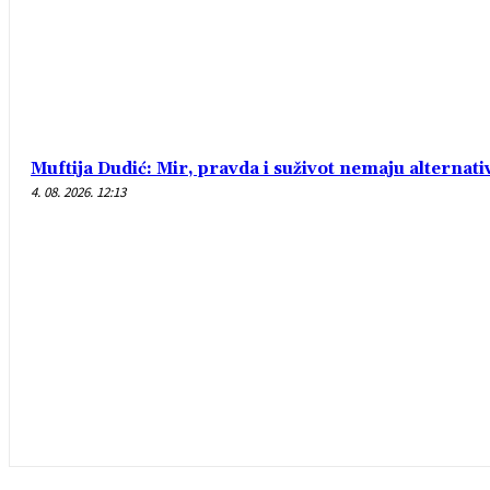
Muftija Dudić: Mir, pravda i suživot nemaju alternati
4. 08. 2026. 12:13