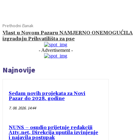
Dijeliti
Prethodni članak
Vlast u Novom Pazaru NAMJERNO ONEMOGUĆILA
izgradnju Prihvatilišta za pse
- Advertisement -
Najnovije
Sedam novih projekata za Novi
Pazar do 2028. godine
7. 08. 2026. 14:44
NUNS – osudio prijetnje redakciji
A1tv.net, Direkcija uputila izvinjenje
i najavila postupak