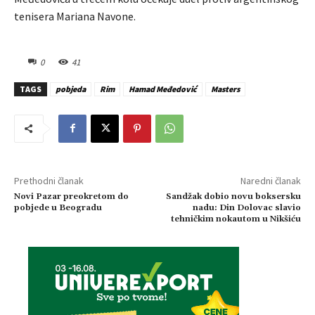
tenisera Mariana Navone.
0
41
TAGS
pobjeda
Rim
Hamad Međedović
Masters
Prethodni članak
Naredni članak
Novi Pazar preokretom do
Sandžak dobio novu boksersku
pobjede u Beogradu
nadu: Din Dolovac slavio
tehničkim nokautom u Nikšiću