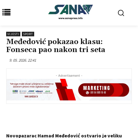
VIJESTI
SPORT
Međedović pokazao klasu:
Fonseca pao nakon tri seta
9. 05. 2026. 22:41
- Advertisement -
Novopazarac Hamad Međedović ostvario je veliku