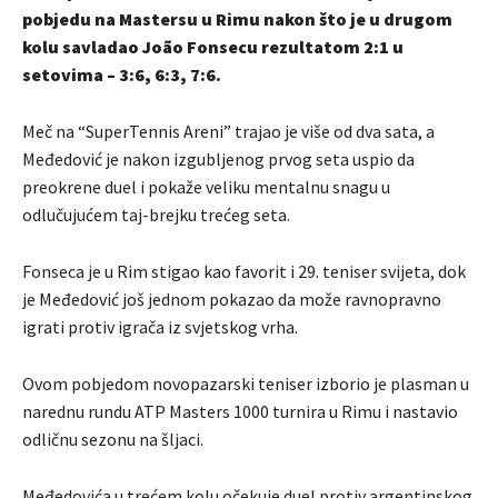
pobjedu na Mastersu u Rimu nakon što je u drugom
kolu savladao João Fonsecu rezultatom 2:1 u
setovima – 3:6, 6:3, 7:6.
Meč na “SuperTennis Areni” trajao je više od dva sata, a
Međedović je nakon izgubljenog prvog seta uspio da
preokrene duel i pokaže veliku mentalnu snagu u
odlučujućem taj-brejku trećeg seta.
Fonseca je u Rim stigao kao favorit i 29. teniser svijeta, dok
je Međedović još jednom pokazao da može ravnopravno
igrati protiv igrača iz svjetskog vrha.
Ovom pobjedom novopazarski teniser izborio je plasman u
narednu rundu ATP Masters 1000 turnira u Rimu i nastavio
odličnu sezonu na šljaci.
Međedovića u trećem kolu očekuje duel protiv argentinskog