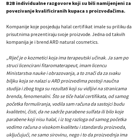
B2B individualne razgovore koji su bili namijenjeni za
povezivanje kvalificiranih kupaca s proizvođačima.
Kompanije koje posjeduju halal certifikat imale su priliku da
prisutnima prezentiraju svoje proizvode. Jedna od takvih
kompanija je i brend ARD natural cosmetics.
„Riječ je o kozmetici koja ima terapeutski učinak. Ja sam po
struci licencirani fitaromaterapeut, imam licencu
Ministarstva nauke i obrazovanja, a to znači da za svaku
biljku koja se nalazi u ARD proizvodima postoji naučna
studija i zbog toga su rezultati koji su vidljivi na stranicama
brenda, fenomenalni. Što se tiče halal certifikata, od samog
početka formuliranja, vodila sam računa da sastojci budu
kvalitetni, čisti, da ne sadrže parabene sulfata ili bilo koje
parabene koji nisu halal, i iz tog razloga od samog početka
vodimo računa o visokom kvalitetu i standardu proizvoda,
uključujući, ne samo sirovinu, nego i to da proizvodnja ima