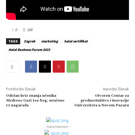
0
168
TAGS
Zagreb
marketing
halal sertifikat
Halal Business Forum 2023
Prethodni članak
Naredni članak
Održan kviz znanja učenika
Otvoren Centar za
Medrese Gazi Isa-beg, uručeno
preduzetništvo i inovacije
12 nagarada
Univerziteta u Novom Pazaru
- Advertisement -