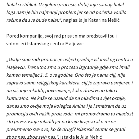
halal certifikat. U cijelom procesu, dobijanje samog halal
loga nam je bio najmanji problem jer se od početka vodilo
računa da sve bude halal.“
, naglasila je Katarina Mešić
Pored kompanija, svoj rad prisutnima predstavili su i
volonteri Islamskog centra Maljevac.
„Ovdje smo radi promocije usljed gradnje Islamskog centra u
Maljevcu. Trenutno smo u procesu izgradnje gdje smo imali
kamen temeljac 1. 5. ove godine. Ono što je nama cilj, nije
zapravo samo religijskog karaktera, cilj je zapravo usmjeren i
na jačanje mladih, povezivanje, kako društveno tako i
kulturalno. Ne kaže se uzalud da na mladima svijet ostaje,
danas smo ovdje moja kolegica Amina i ja i smatram da uz
promociju ovih naših proizvoda, mi promoviramo tu mladost
i to povezivanje mladih jer na kraju krajeva ako mi ne
preuzmemo sve ovo, ko će drugi? Islamski centar se gradi
zbog nas, zbog svih nas.“
, istakla je Ajla Mehić