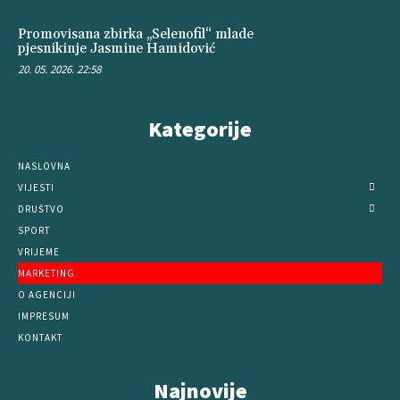
Promovisana zbirka „Selenofil“ mlade
pjesnikinje Jasmine Hamidović
20. 05. 2026. 22:58
Kategorije
NASLOVNA
VIJESTI
DRUŠTVO
SPORT
VRIJEME
MARKETING
O AGENCIJI
IMPRESUM
KONTAKT
Najnovije