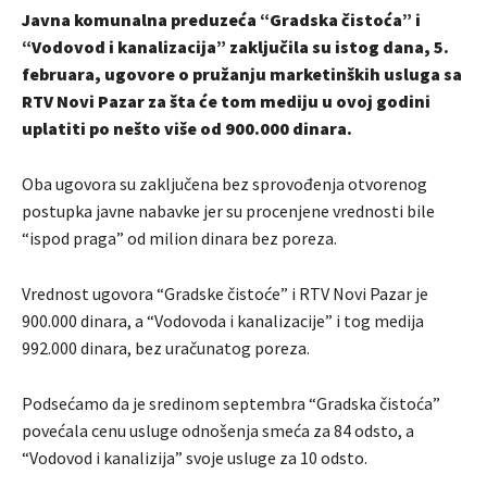
Javna komunalna preduzeća “Gradska čistoća” i
“Vodovod i kanalizacija” zaključila su istog dana, 5.
februara, ugovore o pružanju marketinških usluga sa
RTV Novi Pazar za šta će tom mediju u ovoj godini
uplatiti po nešto više od 900.000 dinara.
Oba ugovora su zaključena bez sprovođenja otvorenog
postupka javne nabavke jer su procenjene vrednosti bile
“ispod praga” od milion dinara bez poreza.
Vrednost ugovora “Gradske čistoće” i RTV Novi Pazar je
900.000 dinara, a “Vodovoda i kanalizacije” i tog medija
992.000 dinara, bez uračunatog poreza.
Podsećamo da je sredinom septembra “Gradska čistoća”
povećala cenu usluge odnošenja smeća za 84 odsto, a
“Vodovod i kanalizija” svoje usluge za 10 odsto.