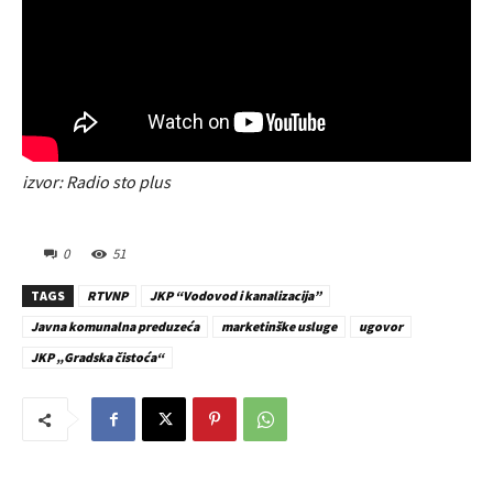
izvor: Radio sto plus
0
51
TAGS
RTVNP
JKP “Vodovod i kanalizacija”
Javna komunalna preduzeća
marketinške usluge
ugovor
JKP „Gradska čistoća“