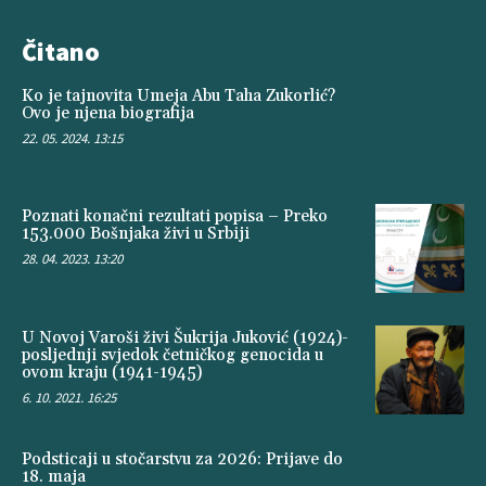
Čitano
Ko je tajnovita Umeja Abu Taha Zukorlić?
Ovo je njena biografija
22. 05. 2024. 13:15
Poznati konačni rezultati popisa – Preko
153.000 Bošnjaka živi u Srbiji
28. 04. 2023. 13:20
U Novoj Varoši živi Šukrija Juković (1924)-
posljednji svjedok četničkog genocida u
ovom kraju (1941-1945)
6. 10. 2021. 16:25
Podsticaji u stočarstvu za 2026: Prijave do
18. maja