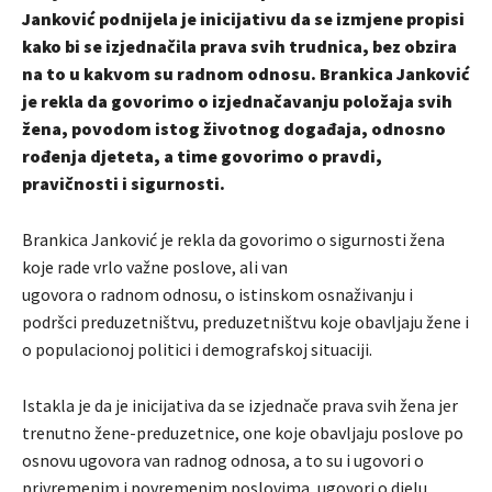
Janković podnijela je inicijativu da se izmjene propisi
kako bi se izjednačila prava svih trudnica, bez obzira
na to u kakvom su radnom odnosu. Brankica Janković
je rekla da govorimo o izjednačavanju položaja svih
žena, povodom istog životnog događaja, odnosno
rođenja djeteta, a time govorimo o pravdi,
pravičnosti i sigurnosti.
Brankica Janković je rekla da
govorimo o sigurnosti žena
koje rade vrlo važne poslove, ali van
ugovora
o
radno
m
odnos
u, o
istinskom osnaživanju i
podršci preduzetništvu, preduzetništvu koje obavljaju žene i
o populacionoj politici i demografskoj situaciji.
Istakla je da je inicijativa da se izjednače prava svih žena jer
trenutno žene-preduzetnice, one koje obavljaju poslove po
osnovu ugovora van radnog odnosa, a to su i ugovori o
privremenim i povremenim poslovima, ugovori o djelu,