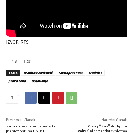
IZVOR: RTS
0
58
TAGS
Brankica Janković
ravnopravnost
trudnice
prava žena
bolovanje
Prethodni članak
Naredni članak
Kurs osnovne informatičke
Muzej “Ras” dodijelio
pismenosti na UNINP
zahvalnice predstavnicima