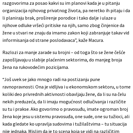
razgovorima za posao kakvi su im planovi kada je u pitanju
organizacija njihovog privatnog života, pa neretko ih pitaju i da
li planiraju brak, proširenje porodice i tako dalje i ulaze u
njihove odluke vršeći pritiske na njih, samo zbog činjenice da
žene u stvari ne znaju da imamo zakon koji zabranjuje takav vid
informisanja od strane poslodavaca”, kaže Macura.
Razlozi za manje zarade su brojni – od toga što se žene češće
zapošljavaju u slabije plaćenim sektorima, do manjeg broja
žena na rukovodećim pozicijama.
“Još uvek se jako mnogo radi na postizanju pune
ravnopravnosti. Ona je vidljiva i u ekonomskom sektoru, u tome
koliki deo privrednih aktivnosti obavljaju žene, da li su na čelu
nekih preduzeća, da li imaju mogućnost odlučivanja i različite
su tu i prakse. Ako govorimo o pravosuđu, imate ogroman broj
žena koje jesu u sistemu pravosuđa, one sude, one su tužioci, ali
kada gledate ko upravlja sudovima i tužilaštvima – tu situacija
nije jednaka. Mislim da je to scena koja se vidi na različitim