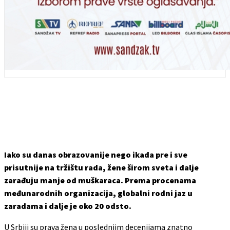
Iako su danas obrazovanije nego ikada pre i sve
prisutnije na tržištu rada, žene širom sveta i dalje
zarađuju manje od muškaraca. Prema procenama
međunarodnih organizacija, globalni rodni jaz u
zaradama i dalje je oko 20 odsto.
U Srbiji su prava žena u poslednjim decenijama znatno