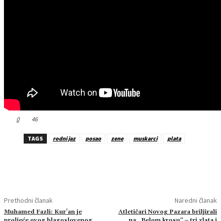
0
46
TAGS
rodni jaz
posao
zene
muskarci
plata
Prethodni članak
Naredni članak
Muhamed Fazli: Kur'an je
Atletičari Novog Pazara briljirali
proljeće ovog blagoslovenog
na „Belom krosu“ – tri zlata i