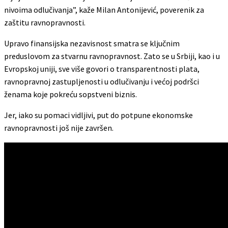
nivoima odlučivanja”, kaže Milan Antonijević, poverenik za
zaštitu ravnopravnosti.
Upravo finansijska nezavisnost smatra se ključnim
preduslovom za stvarnu ravnopravnost. Zato se u Srbiji, kao i u
Evropskoj uniji, sve više govori o transparentnosti plata,
ravnopravnoj zastupljenosti u odlučivanju i većoj podršci
ženama koje pokreću sopstveni biznis.
Jer, iako su pomaci vidljivi, put do potpune ekonomske
ravnopravnosti još nije završen.