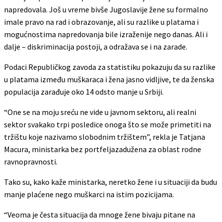
napredovala. Još u vreme bivše Jugoslavije žene su formalno
imale pravo na rad i obrazovanje, ali su razlike u platama i
mogućnostima napredovanja bile izraženije nego danas. Ali i
dalje – diskriminacija postoji, a odražava se i na zarade.
Podaci Republičkog zavoda za statistiku pokazuju da su razlike
u platama između muškaraca i žena jasno vidljive, te da ženska
populacija zarađuje oko 14 odsto manje u Srbiji.
“One se na moju sreću ne vide u javnom sektoru, ali realni
sektor svakako trpi posledice onoga što se može primetiti na
tržištu koje nazivamo slobodnim tržištem”, rekla je Tatjana
Macura, ministarka bez portfeljazadužena za oblast rodne
ravnopravnosti.
Tako su, kako kaže ministarka, neretko žene i u situaciji da budu
manje plaćene nego muškarci na istim pozicijama.
“Veoma je česta situacija da mnoge žene bivaju pitane na