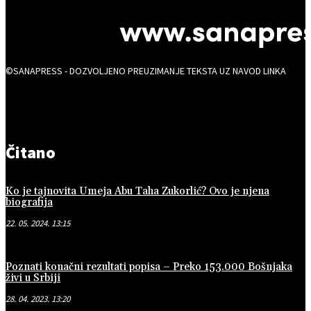
©SANAPRESS - DOZVOLJENO PREUZIMANJE TEKSTA UZ NAVOD LINKA
Čitano
Ko je tajnovita Umeja Abu Taha Zukorlić? Ovo je njena
biografija
22. 05. 2024. 13:15
Poznati konačni rezultati popisa – Preko 153.000 Bošnjaka
živi u Srbiji
28. 04. 2023. 13:20