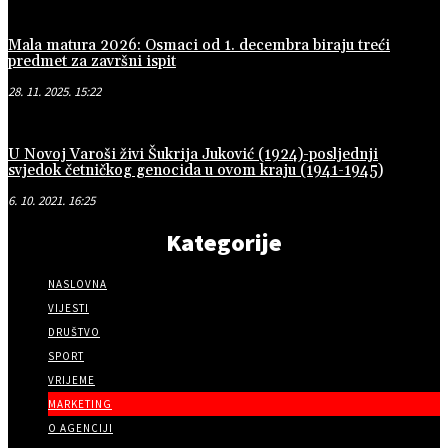
Mala matura 2026: Osmaci od 1. decembra biraju treći
predmet za završni ispit
28. 11. 2025. 15:22
U Novoj Varoši živi Šukrija Juković (1924)-posljednji
svjedok četničkog genocida u ovom kraju (1941-1945)
6. 10. 2021. 16:25
Kategorije
NASLOVNA
VIJESTI
DRUŠTVO
SPORT
VRIJEME
MARKETING
O AGENCIJI