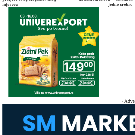
mjeseca
jedno srebro
- Adve