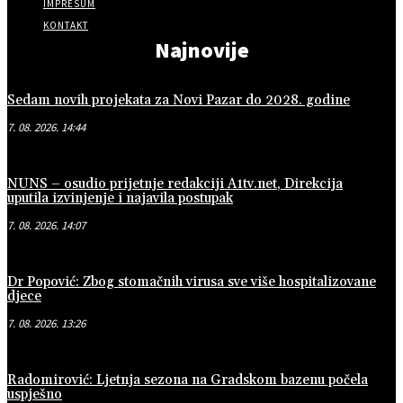
IMPRESUM
KONTAKT
Najnovije
Sedam novih projekata za Novi Pazar do 2028. godine
7. 08. 2026. 14:44
NUNS – osudio prijetnje redakciji A1tv.net, Direkcija
uputila izvinjenje i najavila postupak
7. 08. 2026. 14:07
Dr Popović: Zbog stomačnih virusa sve više hospitalizovane
djece
7. 08. 2026. 13:26
Radomirović: Ljetnja sezona na Gradskom bazenu počela
uspješno