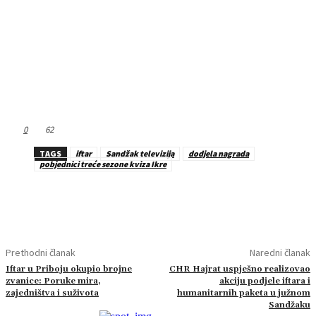
0
62
TAGS
iftar
Sandžak televizija
dodjela nagrada
pobjednici treće sezone kviza Ikre
Prethodni članak
Naredni članak
Iftar u Priboju okupio brojne
CHR Hajrat uspješno realizovao
zvanice: Poruke mira,
akciju podjele iftara i
zajedništva i suživota
humanitarnih paketa u južnom
Sandžaku