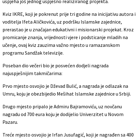
uspjeha još jednog uspješno realiziranog projekta.
Kviz IKRE, koji je pokrenut prije tri godine na inicijativu autora i
voditelja Ifeta Aličkovića, uz podršku Islamske zajednice,
prerastao je u značajan edukativni i misionarski projekat. Kroz
promicanje znanja, vrijednosti vjere i podsticanje mladih na
učenje, ovaj kviz zauzima važno mjesto u ramazanskom
programu Sandžak televizije.
Poseban dio večeri bio je posvećen dodjeli nagrada
najuspješnijim takmičarima:
Prvo mjesto osvojio je Dževad Bulić, a nagrada je odlazak na
Umru, koju je obezbijedio Mešihat Islamske zajednice u Srbiji.
Drugo mjesto pripalo je Admiru Bajramoviću, uz novčanu
nagradu od 700 eura koju je dodijelio Univerzitet u Novom
Pazaru.
Treće mjesto osvojio je Irfan Jusufagić, koji je nagrađen sa 400