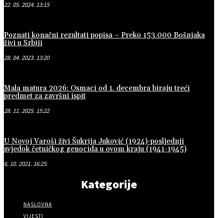
22. 05. 2024. 13:15
Poznati konačni rezultati popisa – Preko 153.000 Bošnjaka
živi u Srbiji
28. 04. 2023. 13:20
Mala matura 2026: Osmaci od 1. decembra biraju treći
predmet za završni ispit
28. 11. 2025. 15:22
U Novoj Varoši živi Šukrija Juković (1924)-posljednji
svjedok četničkog genocida u ovom kraju (1941-1945)
6. 10. 2021. 16:25
Kategorije
NASLOVNA
VIJESTI