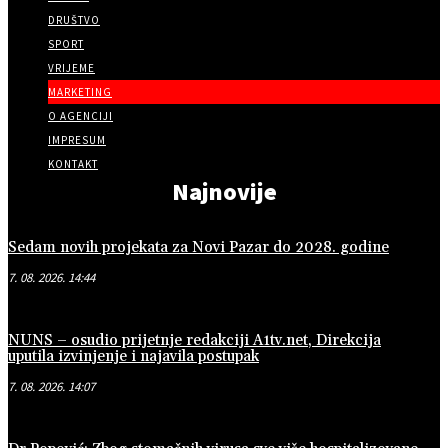
DRUŠTVO
SPORT
VRIJEME
MARKETING
O AGENCIJI
IMPRESUM
KONTAKT
Najnovije
Sedam novih projekata za Novi Pazar do 2028. godine
7. 08. 2026. 14:44
NUNS – osudio prijetnje redakciji A1tv.net, Direkcija
uputila izvinjenje i najavila postupak
7. 08. 2026. 14:07