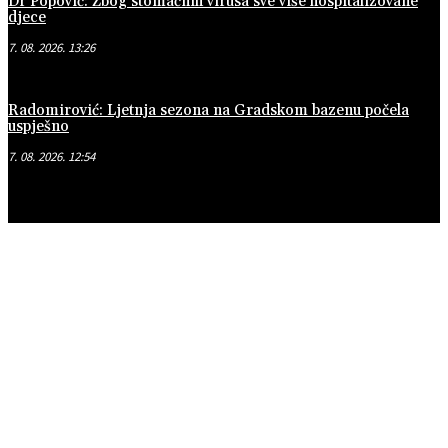
Dr Popović: Zbog stomačnih virusa sve više hospitalizovane
djece
7. 08. 2026. 13:26
Radomirović: Ljetnja sezona na Gradskom bazenu počela
uspješno
7. 08. 2026. 12:54