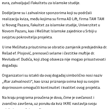
eura, zahvaljujući Fakultetu za islamske studije.
Dodijeljene su i zahvalnice sponzorima koji su podržali
realizaciju kviza, među kojima su firma AD Lift, firma TAM TAM
iz Novog Pazara, Fakultet za islamske studije, Univerzitet u
Novom Pazaru, kao i Mešihat Islamske zajednice u Srbiji u
svojstvu pokrovitelja projekta.
U ime Mešihata prisutnima se obratio zamjenik predsjednika dr.
Rešad ef. Plojović, prenoseći selame i čestitke muftije dr.
Mevluda ef. Dudića, koji zbog obaveza nije mogao prisustvovati
događaju.
Organizatori su istakli da ovaj događaj simbolično nosi naziv
„iftar zahvalnosti“, kao izraz priznanja svima koji su svojim
doprinosom omogućili kontinuitet i kvalitet ovog projekta.
Na kraju programa proučena je dova, čime je svečanost i
zvanično završena, uz poruku da kviz IKRE nastavlja svoju