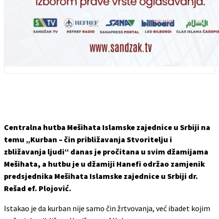
Centralna hutba Mešihata Islamske zajednice u Srbiji na
temu „Kurban – čin približavanja Stvoritelju i
zbližavanja ljudi“ danas je pročitana u svim džamijama
Mešihata, a hutbu je u džamiji Hanefi održao zamjenik
predsjednika Mešihata Islamske zajednice u Srbiji dr.
Rešad ef. Plojović.
Istakao je da kurban nije samo čin žrtvovanja, već ibadet kojim