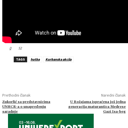
0
52
TAGS
hutba
Kurbanska akcija
Prethodni članak
Naredni članak
Zukorlić sa predstavnicima
U Rožajama ispraćena još jedna
UNHCR-a o unapređenju
generacija maturantica Medrese
saradnje
Gazi Isa-beg