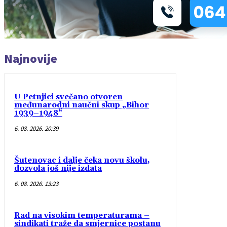
Najnovije
U Petnjici svečano otvoren
međunarodni naučni skup „Bihor
1939–1948“
6. 08. 2026. 20:39
Šutenovac i dalje čeka novu školu,
dozvola još nije izdata
6. 08. 2026. 13:23
Rad na visokim temperaturama –
sindikati traže da smjernice postanu