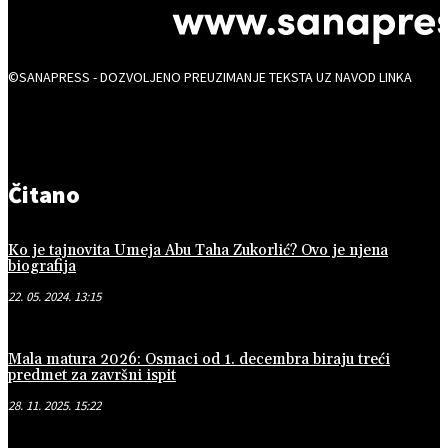
©SANAPRESS - DOZVOLJENO PREUZIMANJE TEKSTA UZ NAVOD LINKA
Čitano
Ko je tajnovita Umeja Abu Taha Zukorlić? Ovo je njena
biografija
22. 05. 2024. 13:15
Mala matura 2026: Osmaci od 1. decembra biraju treći
predmet za završni ispit
28. 11. 2025. 15:22