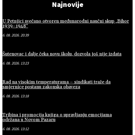
Najnovije
U Petnjici svečano otvoren međunarodni naučni skup „Bihor
1939–1948“
6. 08. 2026. 20:39
Šutenovac i dalje čeka novu školu, dozvola još nije izdata
6. 08. 2026. 13:23
Rad na visokim temperaturama – sindikati traže da
smjernice postanu zakonska obaveza
6. 08. 2026. 13:18
Tribina i promocija knjiga o upravljanju emocijama
održana u Novom Pazaru
6. 08. 2026. 13:12