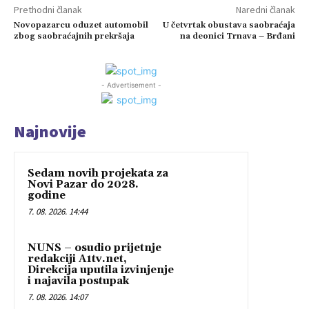
Prethodni članak
Naredni članak
Novopazarcu oduzet automobil
U četvrtak obustava saobraćaja
zbog saobraćajnih prekršaja
na deonici Trnava – Brđani
- Advertisement -
Najnovije
Sedam novih projekata za
Novi Pazar do 2028.
godine
7. 08. 2026. 14:44
NUNS – osudio prijetnje
redakciji A1tv.net,
Direkcija uputila izvinjenje
i najavila postupak
7. 08. 2026. 14:07