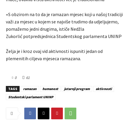
–
S obzirom na to da je ramazan mjesec koji u našoj tradiciji
važi za mjesec u kojem se najviše trudimo da udjeljujemo,
pomažemo jedni drugima, ističe Nedžla
Zukorlić potpredsjednica Studentskog parlamenta UNINP
Želja je i kroz ovaj vid aktivnosti ispuniti jedan od
plemenitih ciljeva mjeseca ramazana.
0
61
TAGS
ramazan
humanost
jutarnji program
aktivnosti
Studentski parlament UNINP