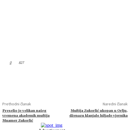
0
827
Prethodni članak
Naredni članak
Preselio je velikan našeg
Muftija Zukorlić ukopan u Orlju,
vremena akademik muftija
dženazu klanjalo hiljade vjernika
Muamer Zukorlić