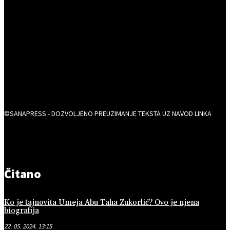
©SANAPRESS - DOZVOLJENO PREUZIMANJE TEKSTA UZ NAVOD LINKA
Čitano
Ko je tajnovita Umeja Abu Taha Zukorlić? Ovo je njena
biografija
22. 05. 2024. 13:15