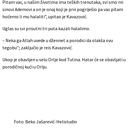
Pitam vas, u našim životima ima teških trenutaka, svi smo mi
sinovi Ademovi a on je onaj koji je prvi pogriješio pa vas pitam
hoćemo li mu halaliti”, upitao je Kavazović.
Uglas su svi prisutni tri puta kazali halalimo.
– Neka ga Allah uvede u džennet a porodici da olakša ovu
tegobu”; zaključio je reis Kavazović.
Ukop je obavljen u selu Orlje kod Tutina. Hatar će se obavljati u
porodičnoj kući u Orlju.
Foto: Beko Jašarević-Helistudio