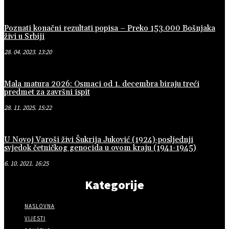
Poznati konačni rezultati popisa – Preko 153.000 Bošnjaka
živi u Srbiji
28. 04. 2023. 13:20
Mala matura 2026: Osmaci od 1. decembra biraju treći
predmet za završni ispit
28. 11. 2025. 15:22
U Novoj Varoši živi Šukrija Juković (1924)-posljednji
svjedok četničkog genocida u ovom kraju (1941-1945)
6. 10. 2021. 16:25
Kategorije
NASLOVNA
VIJESTI