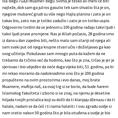
Isa-begu i Gazi Muamer-begu. Svima je teško ali meni će biti
najteže, dok sam ga jutros gasulio tek sam shvatio šta je on,
njegove mubareć grudi su više nego Hajla planina i zato je on
takav bio, zato nas je toliko zadužio i zato je on toliko uspio.
Odgovorno tvrdim da se jednom u 100 godina rađaju takvi ljudi i
takvi ljudi prave promjene. Nas je Allah počasio, 28 godina smo
iz dana u dan zajedno bili, nešto malo sam stariji od njega ali
sam svaki put od njega krupne stvari učio i doživljavao ga kao
svog učitelja. Pokušavao sam mnogo puta da kažem da ne
trebamo da trčimo već da hodimo, kao što je zna, trčao je jer je
vjerovao i bio ubjeđen da neće duga vijeka biti, 51. godinu, pa bi
mi rekao moramo da nadoknadimo ono što je 200 godina
propušteno na ovim prostorima i evo danas, moj brate
Muamere, muftija naš, za ovaj trg si se borio, da bude harem
Islamskog fakulteta i izborio si se znaj, na njemu je desetine
hiljada tvojih pristalica koji su došli da ti klanjaju dženazu i da ti
halale, nadam se da ćeš i ti nama halaliti. I ovu zgradu ovdje si
nam vratio nakon 50 godina što je bila otuđena a ovdje je bio