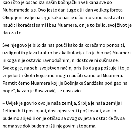
kao i što je ostao iza naših bošnjačkih velikana sve do
Muhammeda a.s. Ovo jeste dan tuge ali i dan velikog ibreta.
Okupljeni ovdje na trgu kako nas je učio moramo nastaviti i
naučiti koračati sami i bez Muamera, on je to želio, svoj život je
dao za to.
Sve njegovo je bilo da nas pouči kako da koračamo ponositi,
uzdignutih glava hrabro bez kalkulacija. To je bio naš Muamer i
nikoga nije ostavio ravnodušnim, ni dostove ni dušmane.
Svakog je, na sebi svojstven način, prisilio da ga poštuje i to je
vrijedost i škola koju smo mogli naučiti samo od Muamera.
Pamtit ćemo Muamera koji je Bošnjake Sandžaka podigao na
noge”, kazao je Kavazović, te nastavio:
– Uvijek je govrio ovo je naša zemlja, Srbija je naša zemlja i
želimo biti postojani, dostojnstveni i poštovani, ako to
budemo slijedili on je otišao sa ovog svijeta a ostat će živ sa
nama sve dok budemo išli njegovim stopama.