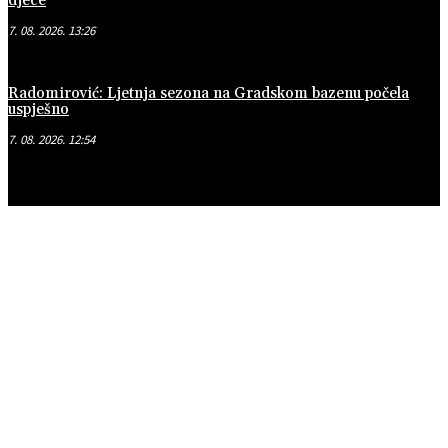
djece
7. 08. 2026. 13:26
Radomirović: Ljetnja sezona na Gradskom bazenu počela
uspješno
7. 08. 2026. 12:54