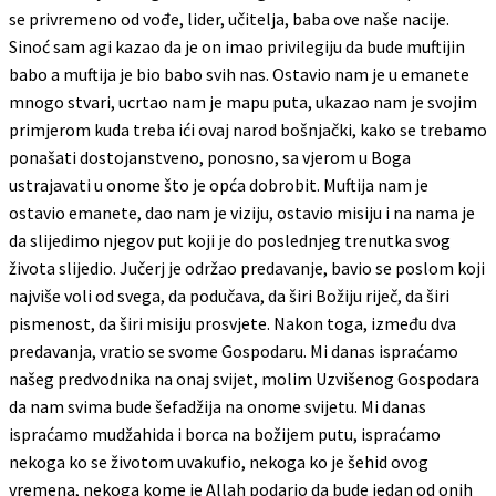
se privremeno od vođe, lider, učitelja, baba ove naše nacije.
Sinoć sam agi kazao da je on imao privilegiju da bude muftijin
babo a muftija je bio babo svih nas. Ostavio nam je u emanete
mnogo stvari, ucrtao nam je mapu puta, ukazao nam je svojim
primjerom kuda treba ići ovaj narod bošnjački, kako se trebamo
ponašati dostojanstveno, ponosno, sa vjerom u Boga
ustrajavati u onome što je opća dobrobit. Muftija nam je
ostavio emanete, dao nam je viziju, ostavio misiju i na nama je
da slijedimo njegov put koji je do poslednjeg trenutka svog
života slijedio. Jučerj je održao predavanje, bavio se poslom koji
najviše voli od svega, da podučava, da širi Božiju riječ, da širi
pismenost, da širi misiju prosvjete. Nakon toga, između dva
predavanja, vratio se svome Gospodaru. Mi danas ispraćamo
našeg predvodnika na onaj svijet, molim Uzvišenog Gospodara
da nam svima bude šefadžija na onome svijetu. Mi danas
ispraćamo mudžahida i borca na božijem putu, ispraćamo
nekoga ko se životom uvakufio, nekoga ko je šehid ovog
vremena, nekoga kome je Allah podario da bude jedan od onih