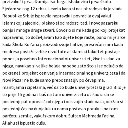
prvi vakuf i prva džamija Isa-bega Ishakovića i prva škola.
Sjećam se tog 12 rebiu-l-evela kada si nas obradova da je vlada
Republike Srbije ispravila nepravdu i povratila ovaj vakuf
Islamskoj zajednici, plakao si od radosti tad. I novopazarsku
banju i mnoge druge stvari. Govorio si mi kada god koji projekat
napravimo, to doživljavam kao dijete koje raste, puno mi je srce
kada Škola Kur’ana proizvodi svoje hafize, presrećan sam kada
medresa postiže velike rezultate a Islamski fakultet postaje
ponos, a posebno Internacionalni univerzitet, život si dao za
njega, navukao si velike belaje na sebe zato što si se odlučio da
pokreneš projekat osnivanja Internacionalnog univerziteta i da
Novi Pazar ne bude samo prepoznatljiv po ćevapima,
mantijama i cipelama, već da to bude univeryitetski grad. Bilo je
to prije 15 godina i baš na tom univerzitetu otišao si da se
poslednji put oprostiš od njega i od svojih studenata, održao si
poslednji čas na dunjaluku a nama postavio poruku i na tom
parčetu zemlje, vakufskom dobru Sultan Mehmeda Fatiha,
Allahu si ispustio dušu.