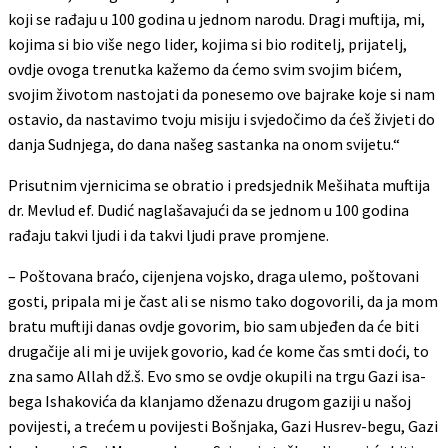
koji se rađaju u 100 godina u jednom narodu. Dragi muftija, mi,
kojima si bio više nego lider, kojima si bio roditelj, prijatelj,
ovdje ovoga trenutka kažemo da ćemo svim svojim bićem,
svojim životom nastojati da ponesemo ove bajrake koje si nam
ostavio, da nastavimo tvoju misiju i svjedočimo da ćeš živjeti do
danja Sudnjega, do dana našeg sastanka na onom svijetu.“
Prisutnim vjernicima se obratio i predsjednik Mešihata muftija
dr. Mevlud ef. Dudić naglašavajući da se jednom u 100 godina
rađaju takvi ljudi i da takvi ljudi prave promjene.
– Poštovana braćo, cijenjena vojsko, draga ulemo, poštovani
gosti, pripala mi je čast ali se nismo tako dogovorili, da ja mom
bratu muftiji danas ovdje govorim, bio sam ubjeđen da će biti
drugačije ali mi je uvijek govorio, kad će kome čas smti doći, to
zna samo Allah dž.š. Evo smo se ovdje okupili na trgu Gazi isa-
bega Ishakovića da klanjamo dženazu drugom gaziji u našoj
povijesti, a trećem u povijesti Bošnjaka, Gazi Husrev-begu, Gazi