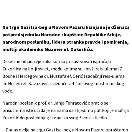
Na trgu Gazi Isa-beg u Novom Pazaru klanjana je dženaza
potpredsjedniku Narodne skupštine Republike Srbije,
narodnom poslaniku, lideru Stranke pravde i pomirenja,
muftiji akademiku Muamer ef. Zukorliću.
Desetine hiljada vjernika koji su prisustvovali ispraćaju
Zukorlića na bolji svijet, među kojima su i bivši reis-ulema IZ
Bosne i Hercegovine dr. Mustafa ef. Cerić i sadašnji reis-ulema
dr. Husein ef. Kavazović, svjedoče veličini ovog muslimanskog
vođe.
Narodni poslanik prof. dr. Jahja Fehratović obratio se
prisutnima ističući da je na nama da slijedimo put koji je muftija
Zukorlić do posljednjeg trenutka svog života slijedio.
– Danas ovdje na trgu Gazi Isa-beg u Novom Pazaru opraštamo