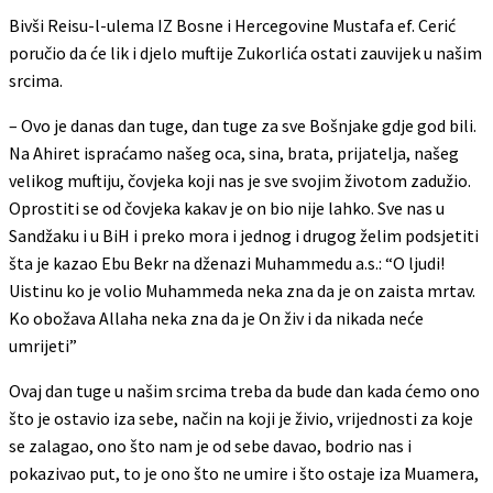
Bivši Reisu-l-ulema IZ Bosne i Hercegovine Mustafa ef. Cerić
poručio da će lik i djelo muftije Zukorlića ostati zauvijek u našim
srcima.
– Ovo je danas dan tuge, dan tuge za sve Bošnjake gdje god bili.
Na Ahiret ispraćamo našeg oca, sina, brata, prijatelja, našeg
velikog muftiju, čovjeka koji nas je sve svojim životom zadužio.
Oprostiti se od čovjeka kakav je on bio nije lahko. Sve nas u
Sandžaku i u BiH i preko mora i jednog i drugog želim podsjetiti
šta je kazao Ebu Bekr na dženazi Muhammedu a.s.: “O ljudi!
Uistinu ko je volio Muhammeda neka zna da je on zaista mrtav.
Ko obožava Allaha neka zna da je On živ i da nikada neće
umrijeti”
Ovaj dan tuge u našim srcima treba da bude dan kada ćemo ono
što je ostavio iza sebe, način na koji je živio, vrijednosti za koje
se zalagao, ono što nam je od sebe davao, bodrio nas i
pokazivao put, to je ono što ne umire i što ostaje iza Muamera,