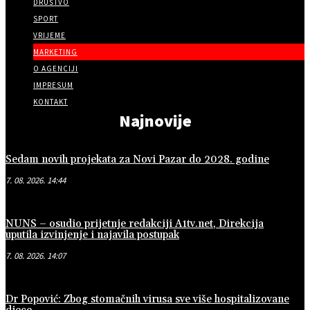
DRUŠTVO
SPORT
VRIJEME
MARKETING
O AGENCIJI
IMPRESUM
KONTAKT
Najnovije
Sedam novih projekata za Novi Pazar do 2028. godine
7. 08. 2026. 14:44
NUNS – osudio prijetnje redakciji A1tv.net, Direkcija
uputila izvinjenje i najavila postupak
7. 08. 2026. 14:07
Dr Popović: Zbog stomačnih virusa sve više hospitalizovane