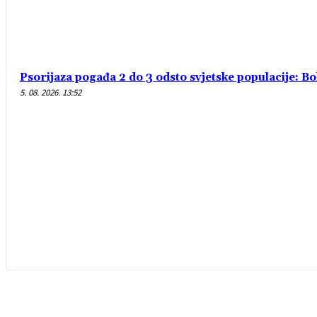
Psorijaza pogađa 2 do 3 odsto svjetske populacije: B
5. 08. 2026. 13:52