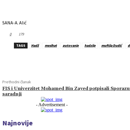
SANA-A. Alić
0
179
TAGS
Hadž
mesihat
putovanje
hadzije
muftija Dudić
d
Dijeliti
Prethodni članak
FIS i Univerzitet Mohamed Bin Zayed potpisali Sporaz
saradnji
- Advertisement -
Najnovije