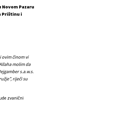
 u Novom Pazaru
 Prištinu i
 i ovim činom vi
 Allaha molim da
Pejgamber s.a.w.s.
žje”, riječi su
ude zvanični