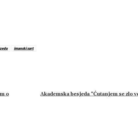
zedu
imanski sart
um o
Akademska besjeda “Ćutanjem se zlo ve