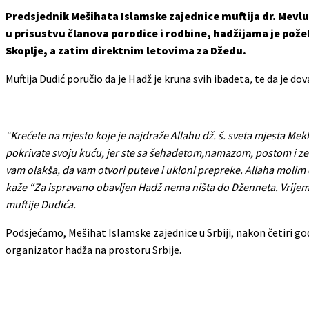
Predsjednik Mešihata Islamske zajednice muftija dr. Mevlud
u prisustvu članova porodice i rodbine, hadžijama je požel
Skoplje, a zatim direktnim letovima za Džedu.
Muftija Dudić poručio da je Hadž je kruna svih ibadeta
,
te da je do
“Krećete na mjesto koje je najdraže Allahu dž. š. sveta mjesta Mekk
pokrivate svoju kuću, jer ste sa šehadetom,namazom, postom i zek
vam olakša, da vam otvori puteve i ukloni prepreke. Allaha molim d
kaže “Za ispravano obavljen Hadž nema ništa do Dženneta. Vrijeme k
muftije Dudića.
Podsjećamo, Mešihat Islamske zajednice u Srbiji, nakon četiri go
organizator hadža na prostoru Srbije.