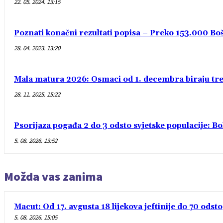
22. 05. 2024. 13:15
Poznati konačni rezultati popisa – Preko 153.000 Bošn
28. 04. 2023. 13:20
Mala matura 2026: Osmaci od 1. decembra biraju treć
28. 11. 2025. 15:22
Psorijaza pogađa 2 do 3 odsto svjetske populacije: B
5. 08. 2026. 13:52
Možda vas zanima
Macut: Od 17. avgusta 18 lijekova jeftinije do 70 odsto
5. 08. 2026. 15:05