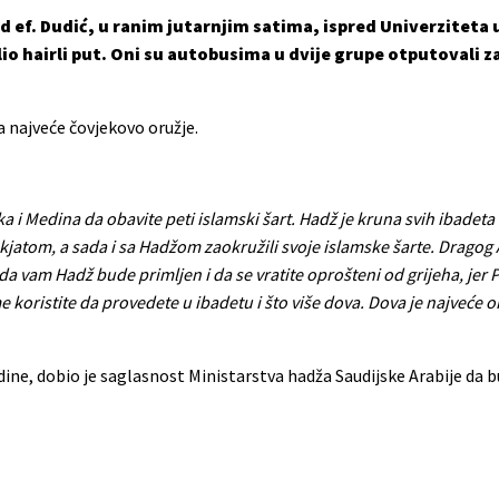
 ef. Dudić, u
ranim jutarnjim satima, ispred Univerziteta
io hairli put. Oni su autobusima u dvije grupe otputovali za
va najveće čovjekovo oružje.
a i Medina da obavite peti islamski šart. Hadž je kruna svih ibadeta
jatom, a sada i sa Hadžom zaokružili svoje islamske šarte. Dragog
a vam Hadž bude primljen i da se vratite oprošteni od grijeha, jer 
oristite da provedete u ibadetu i što više dova. Dova je najveće oru
dine, dobio je saglasnost Ministarstva hadža Saudijske Arabije da b