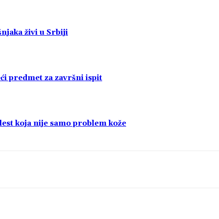
jaka živi u Srbiji
i predmet za završni ispit
olest koja nije samo problem kože