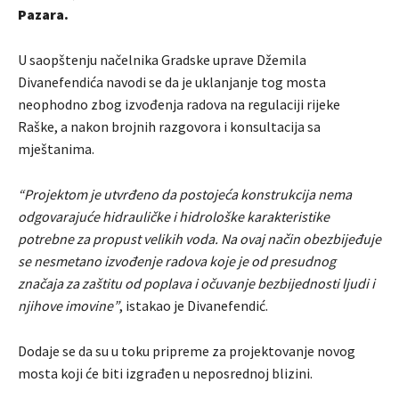
Pazara.
U saopštenju načelnika Gradske uprave Džemila
Divanefendića navodi se da je uklanjanje tog mosta
neophodno zbog izvođenja radova na regulaciji rijeke
Raške, a nakon brojnih razgovora i konsultacija sa
mještanima.
“Projektom je utvrđeno da postojeća konstrukcija nema
odgovarajuće hidrauličke i hidrološke karakteristike
potrebne za propust velikih voda. Na ovaj način obezbijeđuje
se nesmetano izvođenje radova koje je od presudnog
značaja za zaštitu od poplava i očuvanje bezbijednosti ljudi i
njihove imovine”
, istakao je Divanefendić.
Dodaje se da su u toku pripreme za projektovanje novog
mosta koji će biti izgrađen u neposrednoj blizini.