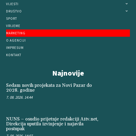
VIJESTI
DRUŠTVO
SPORT
VRIJEME
MARKETING
O AGENCIJI
IMPRESUM
KONTAKT
Najnovije
Sedam novih projekata za Novi Pazar do
2028. godine
7. 08. 2026. 14:44
NUNS – osudio prijetnje redakciji A1tv.net,
Direkcija uputila izvinjenje i najavila
postupak
7. 08. 2026. 14:07