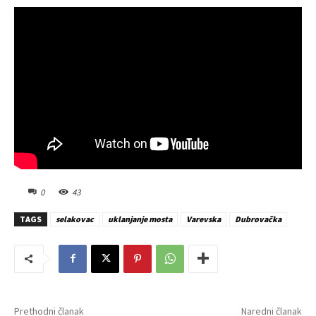
0
43
TAGS
selakovac
uklanjanje mosta
Varevska
Dubrovačka
Prethodni članak
Naredni članak