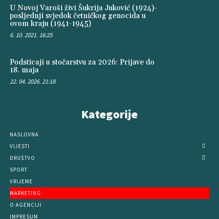
U Novoj Varoši živi Šukrija Juković (1924)-
posljednji svjedok četničkog genocida u
ovom kraju (1941-1945)
6. 10. 2021. 16:25
Podsticaji u stočarstvu za 2026: Prijave do
18. maja
22. 04. 2026. 21:18
Kategorije
NASLOVNA
VIJESTI
DRUŠTVO
SPORT
VRIJEME
MARKETING
O AGENCIJI
IMPRESUM