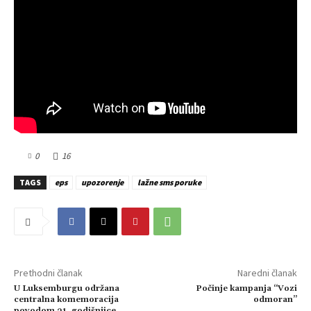
0
16
TAGS
eps
upozorenje
lažne sms poruke
Prethodni članak
Naredni članak
U Luksemburgu održana
Počinje kampanja “Vozi
centralna komemoracija
odmoran”
povodom 31. godišnjice