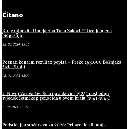
Čitano
Ko je tajnovita Umeja Abu Taha Zukorlić? Ovo je njena
biografija
22. 05. 2024. 13:15
Poznati konačni rezultati popisa – Preko 153.000 Bošnjaka
živi u Srbiji
28. 04. 2023. 13:20
U Novoj Varoši živi Šukrija Juković (1924)-posljednji
svjedok četničkog genocida u ovom kraju (1941-1945)
6. 10. 2021. 16:25
Podsticaji u stočarstvu za 2026: Prijave do 18. maja