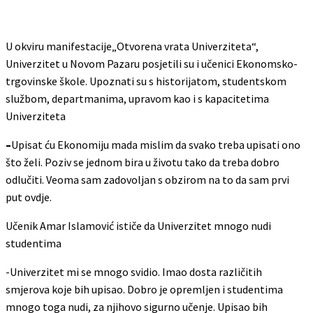
U okviru manifestacije„Otvorena vrata Univerziteta“,
Univerzitet u Novom Pazaru posjetili su i učenici Ekonomsko-
trgovinske škole. Upoznati su s historijatom, studentskom
službom, departmanima, upravom kao i s kapacitetima
Univerziteta
–
Upisat ću Ekonomiju mada mislim da svako treba upisati ono
što želi. Poziv se jednom bira u životu tako da treba dobro
odlučiti. Veoma sam zadovoljan s obzirom na to da sam prvi
put ovdje.
Učenik Amar Islamović ističe da Univerzitet mnogo nudi
studentima
-Univerzitet mi se mnogo svidio. Imao dosta različitih
smjerova koje bih upisao. Dobro je opremljen i studentima
mnogo toga nudi, za njihovo sigurno učenje. Upisao bih