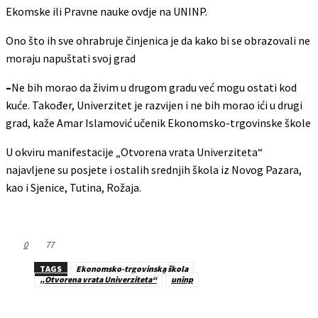
Ekomske ili Pravne nauke ovdje na UNINP.
Ono što ih sve ohrabruje činjenica je da kako bi se obrazovali ne
moraju napuštati svoj grad
–
Ne bih morao da živim u drugom gradu već mogu ostati kod
kuće. Također, Univerzitet je razvijen i ne bih morao ići u drugi
grad, kaže Amar Islamović učenik Ekonomsko-trgovinske škole
U okviru manifestacije „Otvorena vrata Univerziteta“
najavljene su posjete i ostalih srednjih škola iz Novog Pazara,
kao i Sjenice, Tutina, Rožaja.
0
77
TAGS
Ekonomsko-trgovinska škola
„Otvorena vrata Univerziteta“
uninp