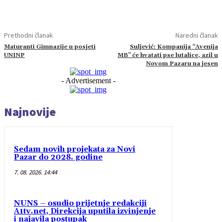
Prethodni članak
Naredni članak
Maturanti Gimnazije u posjeti
Suljević: Kompanija “Avenija
UNINP
MB” će hvatati pse lutalice, azil u
Novom Pazaru na jesen
- Advertisement -
Najnovije
Sedam novih projekata za Novi
Pazar do 2028. godine
7. 08. 2026. 14:44
NUNS – osudio prijetnje redakciji
A1tv.net, Direkcija uputila izvinjenje
i najavila postupak