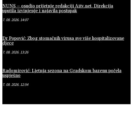
NUNS – osudio prijetnje redakciji A1tv.net, Direkcija
uputila izvinjenje i najavila postupak
7. 08. 2026. 14:07
Dr Popović: Zbog stomačnih virusa sve više hospitalizovane
djece
7. 08. 2026. 13:26
Radomirović: Ljetnja sezona na Gradskom bazenu počela
uspješno
7. 08. 2026. 12:54