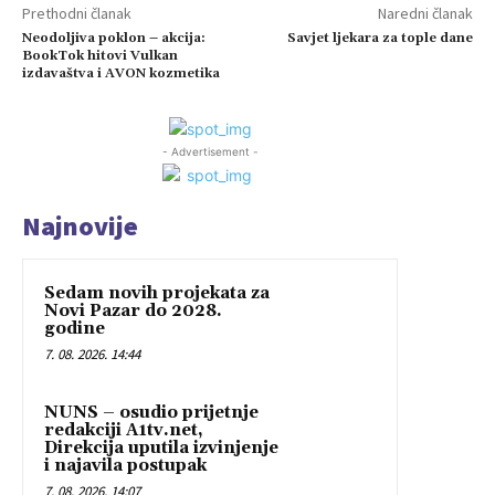
Prethodni članak
Naredni članak
Neodoljiva poklon – akcija:
Savjet ljekara za tople dane
BookTok hitovi Vulkan
izdavaštva i AVON kozmetika
- Advertisement -
Najnovije
Sedam novih projekata za
Novi Pazar do 2028.
godine
7. 08. 2026. 14:44
NUNS – osudio prijetnje
redakciji A1tv.net,
Direkcija uputila izvinjenje
i najavila postupak
7. 08. 2026. 14:07