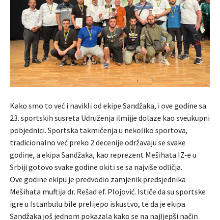
Kako smo to već i navikli od ekipe Sandžaka, i ove godine sa
23. sportskih susreta Udruženja ilmijje dolaze kao sveukupni
pobjednici. Sportska takmičenja u nekoliko sportova,
tradicionalno već preko 2 decenije održavaju se svake
godine, a ekipa Sandžaka, kao reprezent Mešihata IZ-e u
Srbiji gotovo svake godine okiti se sa najviše odličja.
Ove godine ekipu je predvodio zamjenik predsjednika
Mešihata muftija dr. Rešad ef. Plojović. Ističe da su sportske
igre u Istanbulu bile prelijepo iskustvo, te da je ekipa
Sandžaka još jednom pokazala kako se na najljepši način