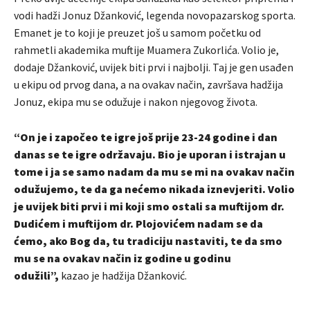
vodi hadži Jonuz Džanković, legenda novopazarskog sporta.
Emanet je to koji je preuzet još u samom početku od
rahmetli akademika muftije Muamera Zukorlića. Volio je,
dodaje Džanković, uvijek biti prvi i najbolji. Taj je gen usađen
u ekipu od prvog dana, a na ovakav način, završava hadžija
Jonuz, ekipa mu se odužuje i nakon njegovog života.
“On je i započeo te igre još prije 23-24 godine i dan
danas se te igre održavaju. Bio je uporan i istrajan u
tome i ja se samo nadam da mu se mi na ovakav način
odužujemo, te da ga nećemo nikada iznevjeriti. Volio
je uvijek biti prvi i mi koji smo ostali sa muftijom dr.
Dudićem i muftijom dr. Plojovićem nadam se da
ćemo, ako Bog da, tu tradiciju nastaviti, te da smo
mu se na ovakav način iz godine u godinu
odužili”,
kazao je hadžija Džanković.