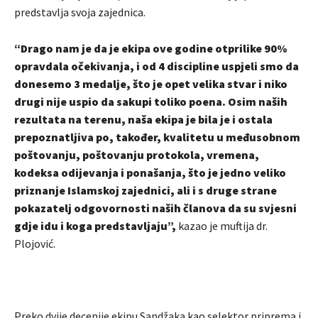
predstavlja svoja zajednica.
“Drago nam je da je ekipa ove godine otprilike 90%
opravdala očekivanja, i od 4 discipline uspjeli smo da
donesemo 3 medalje, što je opet velika stvar i niko
drugi nije uspio da sakupi toliko poena. Osim naših
rezultata na terenu, naša ekipa je bila je i ostala
prepoznatljiva po, također, kvalitetu u međusobnom
poštovanju, poštovanju protokola, vremena,
kodeksa odijevanja i ponašanja, što je jedno veliko
priznanje Islamskoj zajednici, ali i s druge strane
pokazatelj odgovornosti naših članova da su svjesni
gdje idu i koga predstavljaju”,
kazao je muftija dr.
Plojović.
Preko dvije decenije ekipu Sandžaka kao selektor priprema i