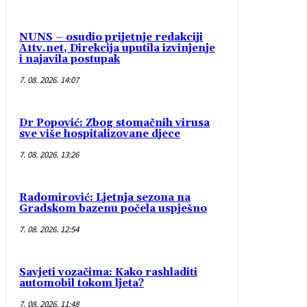
NUNS – osudio prijetnje redakciji
A1tv.net, Direkcija uputila izvinjenje
i najavila postupak
7. 08. 2026. 14:07
Dr Popović: Zbog stomačnih virusa
sve više hospitalizovane djece
7. 08. 2026. 13:26
Radomirović: Ljetnja sezona na
Gradskom bazenu počela uspješno
7. 08. 2026. 12:54
Savjeti vozačima: Kako rashladiti
automobil tokom ljeta?
7. 08. 2026. 11:48