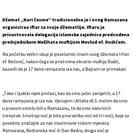
Džemat „Kuri česme“ tradicionalno je i ovog Ramazana
organizirao iftar za svoje džematlije. Iftaru je
prisustvovala delegacija Islamske zajednice predvođena
predsjednikom Mešihata muftijom Mevlud ef. Dudićem.
Na početku večeri skup je poselamio imam ovog džemata Irfan
ef. Bećović, nakon čega se pristnima obratio muftija Dudić,
kazavši da je 17 dana ramazana iza nas, a Bajram se primakao.
„Tako i ljudski vijek prolazi, kao da smo jučer zanijetili, a 17
dana ramazana je iza nas. Vjerujem i Allaha dž.š. molim da smo
u pravom smislu bili u Ramazanu, te da smo iskoristili
trenutak. Sinošnja noć je bila prva velika noć od tri noći, koje su
posebno značajne za nas muslimane tokom mjeseca
Ramazana, Bedranska noć ili Dan Bedra, druga noć je