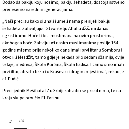
Dodao da baklju koju nosimo, baklju šehadeta, dostojanstveno
prenesemo narednim generacijama.
„Naši preci su kako si znali i umeli nama prenijeli baklju
šehadeta. Zahvaljujući Stvoritelju Allahu dž.š. mi danas
egzistiramo. Hoće li biti muslimana na ovim prostorima,
akobogda hoće. Zahvljujući nasim muslimanima poslije 164
godine mi smo prije nekoliko dana imali prvi iftar u Somboru i
otvorili Mesdžit, tamo gdje je nekada bilo sedam džamija, dvije
tekije, medresa, Škola Kur’ana, Škola hadisa. I tamo smo imali
prvi iftar, ali vrlo brzo i u Kruševcu i drugim mjestima“, rekao je
ef. Dudić.
Predsjednik Mešihata IZ u Srbiji zahvalio se prisutnima, te na
kraju skupa proučio El-Fatihu.
0
128