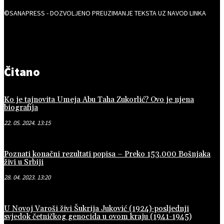
©SANAPRESS - DOZVOLJENO PREUZIMANJE TEKSTA UZ NAVOD LINKA
Čitano
Ko je tajnovita Umeja Abu Taha Zukorlić? Ovo je njena
biografija
22. 05. 2024. 13:15
Poznati konačni rezultati popisa – Preko 153.000 Bošnjaka
živi u Srbiji
28. 04. 2023. 13:20
U Novoj Varoši živi Šukrija Juković (1924)-posljednji
svjedok četničkog genocida u ovom kraju (1941-1945)