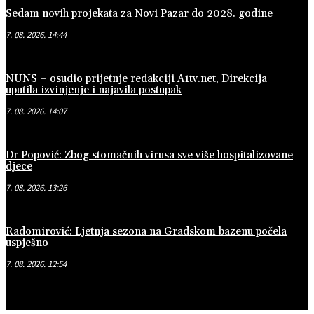
Sedam novih projekata za Novi Pazar do 2028. godine
7. 08. 2026. 14:44
NUNS – osudio prijetnje redakciji A1tv.net, Direkcija
uputila izvinjenje i najavila postupak
7. 08. 2026. 14:07
Dr Popović: Zbog stomačnih virusa sve više hospitalizovane
djece
7. 08. 2026. 13:26
Radomirović: Ljetnja sezona na Gradskom bazenu počela
uspješno
7. 08. 2026. 12:54