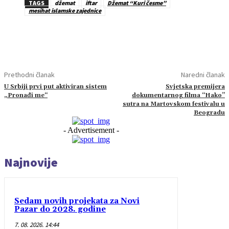
TAGS
džemat
iftar
Džemat “Kuri česme”
mesihat islamske zajednice
Prethodni članak
Naredni članak
U Srbiji prvi put aktiviran sistem
Svjetska premijera
„Pronađi me“
dokumentarnog filma “Hako”
sutra na Martovskom festivalu u
Beogradu
- Advertisement -
Najnovije
Sedam novih projekata za Novi
Pazar do 2028. godine
7. 08. 2026. 14:44