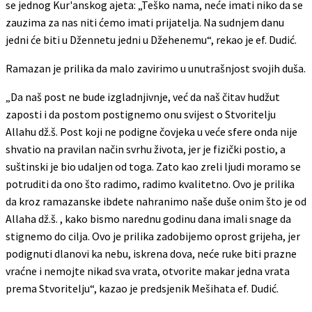
se jednog Kur'anskog ajeta: „Teško nama, neće imati niko da se
zauzima za nas niti ćemo imati prijatelja. Na sudnjem danu
jedni će biti u Džennetu jedni u Džehenemu“, rekao je ef. Dudić.
Ramazan je prilika da malo zavirimo u unutrašnjost svojih duša.
„Da naš post ne bude izgladnjivnje, već da naš čitav hudžut
zaposti i da postom postignemo onu svijest o Stvoritelju
Allahu dž.š. Post koji ne podigne čovjeka u veće sfere onda nije
shvatio na pravilan način svrhu života, jer je fizički postio, a
suštinski je bio udaljen od toga. Zato kao zreli ljudi moramo se
potruditi da ono što radimo, radimo kvalitetno. Ovo je prilika
da kroz ramazanske ibdete nahranimo naše duše onim što je od
Allaha dž.š. , kako bismo narednu godinu dana imali snage da
stignemo do cilja. Ovo je prilika zadobijemo oprost grijeha, jer
podignuti dlanovi ka nebu, iskrena dova, neće ruke biti prazne
vraćne i nemojte nikad sva vrata, otvorite makar jedna vrata
prema Stvoritelju“, kazao je predsjenik Mešihata ef. Dudić.