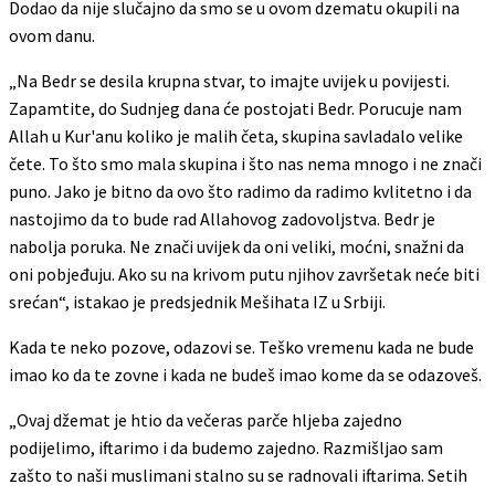
Dodao da nije slučajno da smo se u ovom dzematu okupili na
ovom danu.
„Na Bedr se desila krupna stvar, to imajte uvijek u povijesti.
Zapamtite, do Sudnjeg dana će postojati Bedr. Porucuje nam
Allah u Kur'anu koliko je malih četa, skupina savladalo velike
čete. To što smo mala skupina i što nas nema mnogo i ne znači
puno. Jako je bitno da ovo što radimo da radimo kvlitetno i da
nastojimo da to bude rad Allahovog zadovoljstva. Bedr je
nabolja poruka. Ne znači uvijek da oni veliki, moćni, snažni da
oni pobjeđuju. Ako su na krivom putu njihov završetak neće biti
srećan“, istakao je predsjednik Mešihata IZ u Srbiji.
Kada te neko pozove, odazovi se. Teško vremenu kada ne bude
imao ko da te zovne i kada ne budeš imao kome da se odazoveš.
„Ovaj džemat je htio da večeras parče hljeba zajedno
podijelimo, iftarimo i da budemo zajedno. Razmišljao sam
zašto to naši muslimani stalno su se radnovali iftarima. Setih