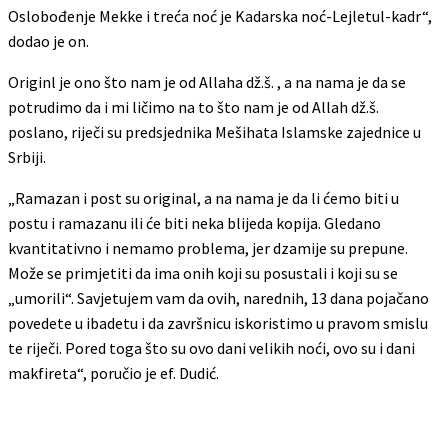
Oslobođenje Mekke i treća noć je Kadarska noć-Lejletul-kadr“,
dodao je on.
Originl je ono što nam je od Allaha dž.š. , a na nama je da se
potrudimo da i mi ličimo na to što nam je od Allah dž.š.
poslano, riječi su predsjednika Mešihata Islamske zajednice u
Srbiji.
„Ramazan i post su original, a na nama je da li ćemo biti u
postu i ramazanu ili će biti neka blijeda kopija. Gledano
kvantitativno i nemamo problema, jer dzamije su prepune.
Može se primjetiti da ima onih koji su posustali i koji su se
„umorili“. Savjetujem vam da ovih, narednih, 13 dana pojačano
povedete u ibadetu i da završnicu iskoristimo u pravom smislu
te riječi. Pored toga što su ovo dani velikih noći, ovo su i dani
makfireta“, poručio je ef. Dudić.