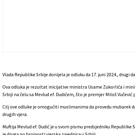
Vlada Republike Srbije donijela je odluku da 17. juni 2024., drug
Ova odluka je rezultat inicijative ministra Usame Zukorlića i min
Srbiji na čelu sa Mevlud ef. Dudićem, što je premjer Miloš Vučević 
Cilj ove odluke je omogućiti muslimanima da provedu mubarek da
drugih vjera.
Muftija Mevlud ef. Dudić je u svom pismu predsjedniku Republike 
je druga po brojnosti vjerska zajednica u Srbiji.