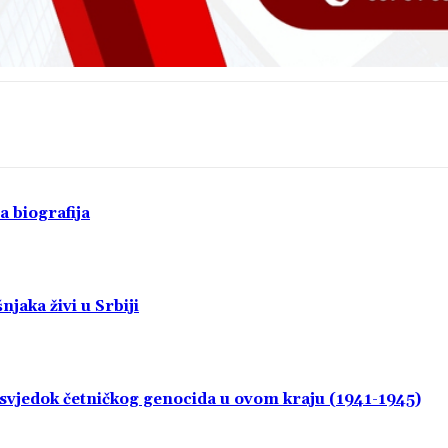
a biografija
jaka živi u Srbiji
i svjedok četničkog genocida u ovom kraju (1941-1945)