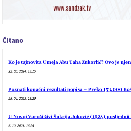
Čitano
Ko je tajnovita Umeja Abu Taha Zukorlić? Ovo je njen
22. 05. 2024. 13:15
Poznati konačni rezultati popisa – Preko 153.000 Bošn
28. 04. 2023. 13:20
U Novoj Varoši živi Šukrija Juković (1924)-posljednj
6. 10. 2021. 16:25