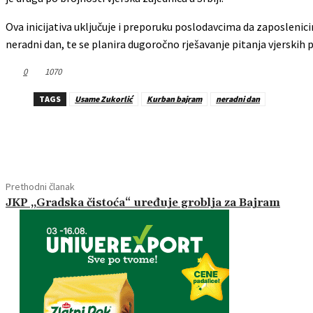
Ova inicijativa uključuje i preporuku poslodavcima da zaposlenicim
neradni dan, te se planira dugoročno rješavanje pitanja vjerskih
0
1070
TAGS
Usame Zukorlić
Kurban bajram
neradni dan
Dijeliti
Prethodni članak
JKP „Gradska čistoća“ uređuje groblja za Bajram