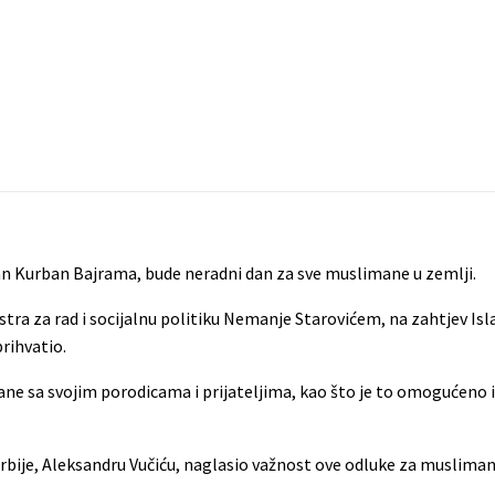
i dan Kurban Bajrama, bude neradni dan za sve muslimane u zemlji.
istra za rad i socijalnu politiku Nemanje Starovićem, na zahtjev Is
prihvatio.
ne sa svojim porodicama i prijateljima, kao što je to omogućeno 
Srbije, Aleksandru Vučiću, naglasio važnost ove odluke za musliman