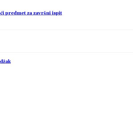
i predmet za završni ispit
ndžak