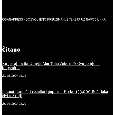
©SANAPRESS - DOZVOLJENO PREUZIMANJE TEKSTA UZ NAVOD LINKA
Čitano
Ko je tajnovita Umeja Abu Taha Zukorlić? Ovo je njena
biografija
22. 05. 2024. 13:15
Poznati konačni rezultati popisa – Preko 153.000 Bošnjaka
živi u Srbiji
28. 04. 2023. 13:20