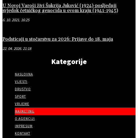
U Novoj Varoši živi Šukrija Juković (1924)-posljednji
svjedok četničkog genocida u ovom kraju (1941-1945)
6. 10. 2021. 16:25
Podsticaji u stočarstvu za 2026: Prijave do 18. maja
22. 04. 2026. 21:18
Kategorije
NASLOVNA
VIJESTI
DRUŠTVO
SPORT
VRIJEME
MARKETING
O AGENCIJI
IMPRESUM
KONTAKT