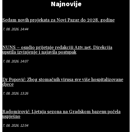
Najnovije
Sedam novih projekata za Novi Pazar do 2028. godine
7. 08. 2026. 14:44
NUNS – osudio prijetnje redakciji A1tv.net, Direkcija
uputila izvinjenje i najavila postupak
7. 08. 2026. 14:07
Dr Popović: Zbog stomačnih virusa sve više hospitalizovane
djece
7. 08. 2026. 13:26
Radomirović: Ljetnja sezona na Gradskom bazenu počela
uspješno
7. 08. 2026. 12:54