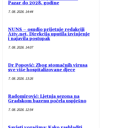
Pazar do 2028. godine
7. 08. 2026. 14:44
NUNS – osudio prijetnje redakciji
A1tv.net, Direkcija uputila izvinjenje
i najavila postupak
7. 08. 2026. 14:07
Dr Popović: Zbog stomačnih virusa
sve više hospitalizovane djece
7. 08. 2026. 13:26
Radomirović: Ljetnja sezona na
Gradskom bazenu počela uspješno
7. 08. 2026. 12:54
Savjeti vozačima: Kako rashladiti